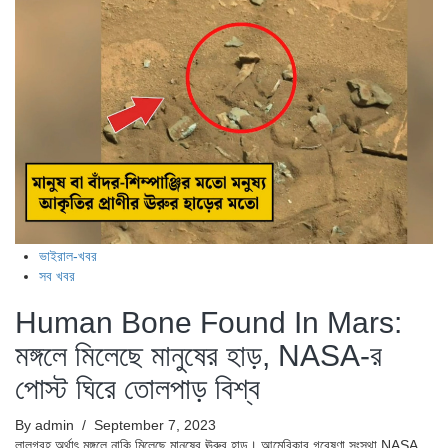
ভাইরাল-খবর
সব খবর
Human Bone Found In Mars:
মঙ্গলে মিলেছে মানুষের হাড়, NASA-র
পোস্ট ঘিরে তোলপাড় বিশ্ব
By admin
/ September 7, 2023
লালগ্রহ অর্থাৎ মঙ্গলে নাকি মিলেছে মানুষের ঊরুর হাড়। আমেরিকার গবেষণা সংস্থা NASA