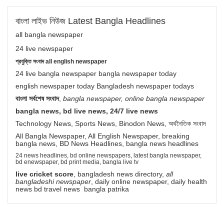
বাংলা লাইভ নিউজ Latest Bangla Headlines
all bangla newspaper
24 live newspaper
প্রযুক্তি সংবাদ all english newspaper
24 live bangla newspaper bangla newspaper today
english newspaper today Bangladesh newspaper todays
বাংলা সর্বশেষ সংবাদ
,
bangla newspaper, online bangla newspaper
bangla news, bd live news, 24/7 live news
Technology News, Sports News, Binodon News, অর্থনৈতিক সংবাদ
All Bangla Newspaper, All English Newspaper, breaking
bangla news, BD News Headlines, bangla news headlines
24 news headlines, bd online newspapers, latest bangla newspaper,
bd enewspaper, bd print media, bangla live tv
live cricket score
, bangladesh news directory,
all
bangladeshi newspaper
, daily online newspaper, daily health
news bd travel news bangla patrika