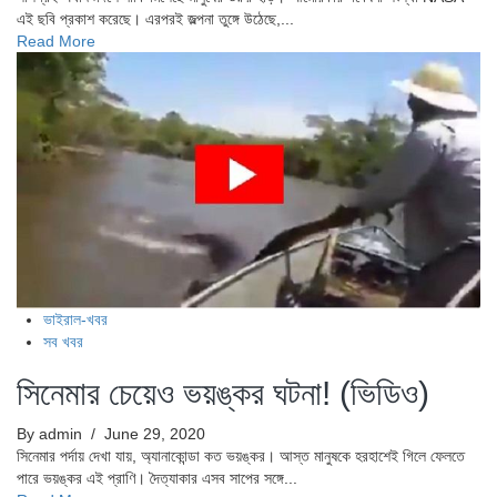
এই ছবি প্রকাশ করেছে। এরপরই জল্পনা তুঙ্গে উঠেছে,...
Read More
ভাইরাল-খবর
সব খবর
সিনেমার চেয়েও ভয়ঙ্কর ঘটনা! (ভিডিও)
By admin
/ June 29, 2020
সিনেমার পর্দায় দেখা যায়, অ্যানাকোন্ডা কত ভয়ঙ্কর। আস্ত মানুষকে হরহাশেই গিলে ফেলতে
পারে ভয়ঙ্কর এই প্রাণি। দৈত্যাকার এসব সাপের সঙ্গে...