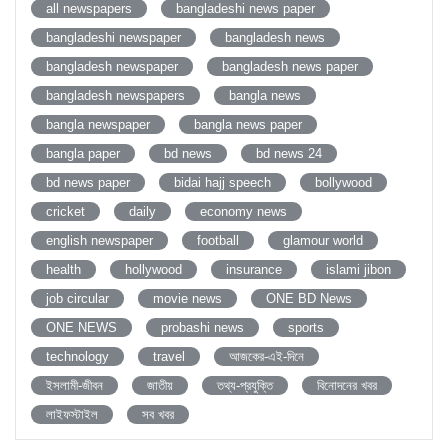
all newspapers
bangladeshi news paper
bangladeshi newspaper
bangladesh news
bangladesh newspaper
bangladesh news paper
bangladesh newspapers
bangla news
bangla newspaper
bangla news paper
bangla paper
bd news
bd news 24
bd news paper
bidai hajj speech
bollywood
cricket
daily
economy news
english newspaper
football
glamour world
health
hollywood
insurance
islami jibon
job circular
movie news
ONE BD News
ONE NEWS
probashi news
sports
technology
travel
আজকের-এই-দিনে
ইসলামী-জীবন
জাতীয়
তথ্য-প্রযুক্তি
বিনোদনের খবর
লাইফস্টাইল
সব খবর