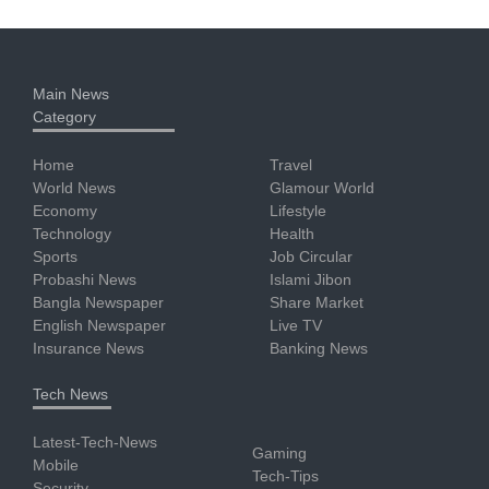
Main News
Category
Home
Travel
World News
Glamour World
Economy
Lifestyle
Technology
Health
Sports
Job Circular
Probashi News
Islami Jibon
Bangla Newspaper
Share Market
English Newspaper
Live TV
Insurance News
Banking News
Tech News
Latest-Tech-News
Gaming
Mobile
Tech-Tips
Security