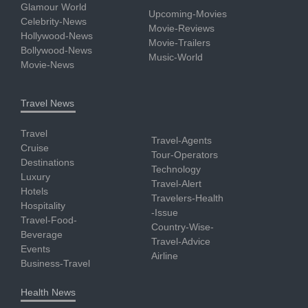
Glamour World
Upcoming-Movies
Celebrity-News
Movie-Reviews
Hollywood-News
Movie-Trailers
Bollywood-News
Music-World
Movie-News
Travel News
Travel
Travel-Agents
Cruise
Tour-Operators
Destinations
Technology
Luxury
Travel-Alert
Hotels
Travelers-Health
Hospitality
-Issue
Travel-Food-
Country-Wise-
Beverage
Travel-Advice
Events
Airline
Business-Travel
Health News