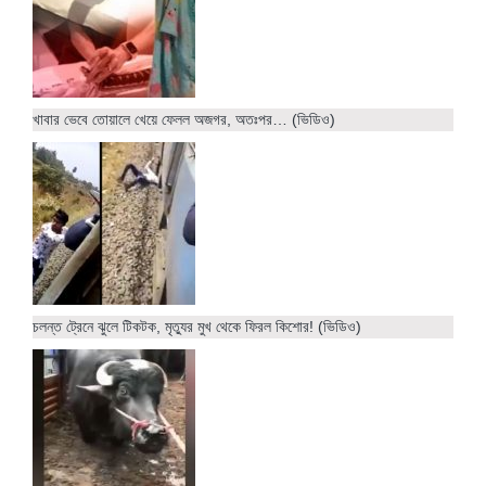
খাবার ভেবে তোয়ালে খেয়ে ফেলল অজগর, অতঃপর… (ভিডিও)
চলন্ত ট্রেনে ঝুলে টিকটক, মৃত্যুর মুখ থেকে ফিরল কিশোর! (ভিডিও)