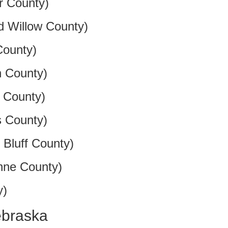
r County)
 Willow County)
ounty)
n County)
 County)
 County)
 Bluff County)
ne County)
y)
ebraska