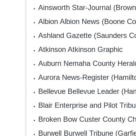
Ainsworth
Star-Journal
(Brown
Albion
Albion News
(Boone Co
Ashland
Gazette
(Saunders Co
Atkinson
Atkinson Graphic
Auburn
Nemaha County Heral
Aurora
News-Register
(Hamilt
Bellevue
Bellevue Leader
(Ham
Blair
Enterprise and Pilot Trib
Broken Bow
Custer County Ch
Burwell
Burwell Tribune
(Garfi