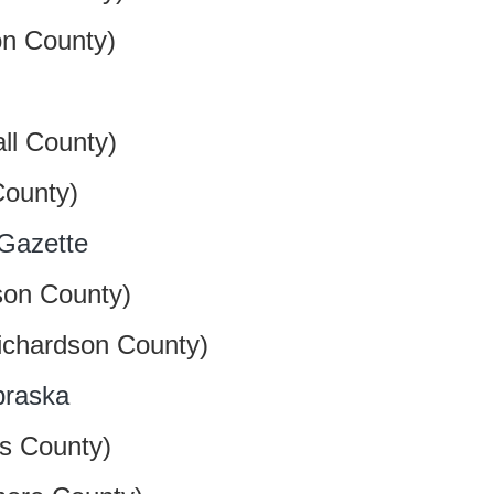
n County)
ll County)
County)
Gazette
son County)
ichardson County)
braska
s County)