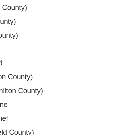
 County)
unty)
unty)
d
on County)
ilton County)
une
ief
eld County)