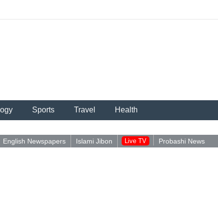
logy
Sports
Travel
Health
English Newspapers
Islami Jibon
Live TV
Probashi News