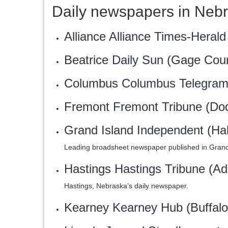
Daily newspapers in Neb
Alliance
Alliance Times-Herald
Beatrice
Daily Sun
(Gage Coun
Columbus
Columbus Telegra
Fremont
Fremont Tribune
(Dod
Grand Island
Independent
(Hal
Leading broadsheet newspaper published in Grand
Hastings
Hastings Tribune
(Ad
Hastings, Nebraska’s daily newspaper.
Kearney
Kearney Hub
(Buffal