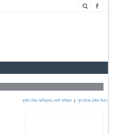
পুশইন নিয়ে আবিদুলের পোস্ট ভাইরাল
|
পুশ-ইনের চেষ্টায় বিএসএফ, পণ্ড করছে বিজিবি
|
ল