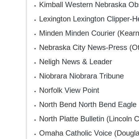
Kimball
Western Nebraska Ob
Lexington
Lexington Clipper-H
Minden
Minden Courier
(Kearn
Nebraska City
News-Press
(Ot
Neligh
News & Leader
Niobrara
‎Niobrara Tribune
Norfolk
View Point
North Bend
North Bend Eagle
North Platte
Bulletin
(Lincoln C
Omaha
Catholic Voice
(Dougla