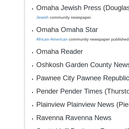
Omaha
Jewish Press
(Dougla
Jewish
community newspaper.
Omaha
Omaha Star
African-American
community newspaper published
Omaha
Reader
Oshkosh
Garden County New
Pawnee City
Pawnee Republi
Pender
Pender Times
(Thurst
Plainview
Plainview News
(Pie
Ravenna
‎Ravenna News