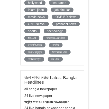
hollywood
insurance
islami jibon
job circular
movie news
ONE BD News
ONE NEWS
probashi news
sports
technology
travel
আজকের-এই-দিনে
ইসলামী-জীবন
জাতীয়
তথ্য-প্রযুক্তি
বিনোদনের খবর
লাইফস্টাইল
সব খবর
বাংলা লাইভ নিউজ Latest Bangla
Headlines
all bangla newspaper
24 live newspaper
প্রযুক্তি সংবাদ all english newspaper
24 live bangla newspaper bangla