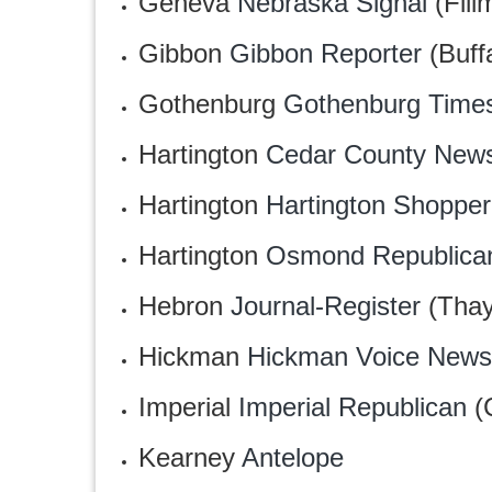
Geneva
Nebraska Signal
(Fill
Gibbon
Gibbon Reporter
(Buff
Gothenburg
Gothenburg Time
Hartington
Cedar County New
Hartington
Hartington Shopper
Hartington
Osmond Republica
Hebron
Journal-Register
(Thay
Hickman
Hickman Voice News
Imperial
Imperial Republican
(
Kearney
Antelope