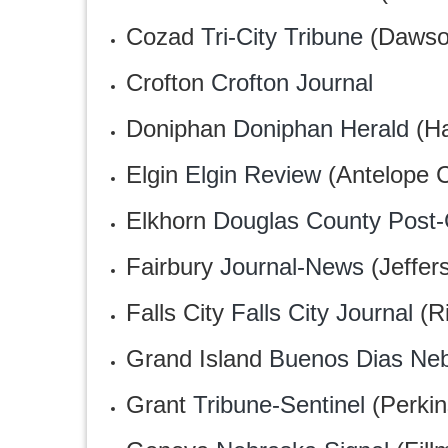
Cozad
Tri-City Tribune
(Dawso
Crofton
‎Crofton Journal
Doniphan
Doniphan Herald
(Ha
Elgin
Elgin Review
(Antelope 
Elkhorn
Douglas County Post-
Fairbury
Journal-News
(Jeffer
Falls City
Falls City Journal
(R
Grand Island
Buenos Dias Ne
Grant
Tribune-Sentinel
(Perkin