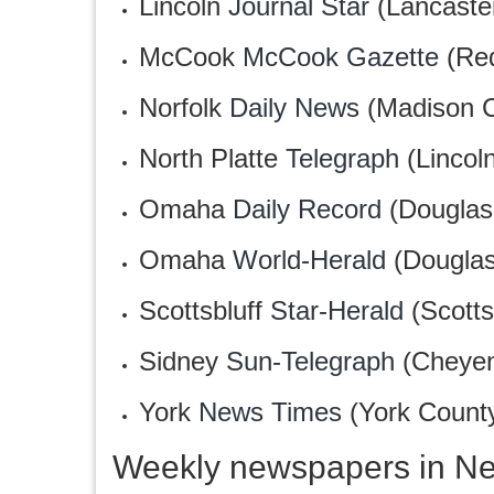
Lincoln
Journal Star
(Lancaste
McCook
McCook Gazette
(Red
Norfolk
Daily News
(Madison C
North Platte
Telegraph
(Lincol
Omaha
Daily Record
(Douglas
Omaha
World-Herald
(Douglas
Scottsbluff
Star-Herald
(Scotts
Sidney
Sun-Telegraph
(Cheyen
York
News Times
(York Count
Weekly newspapers in N