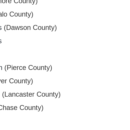
more County)
alo County)
s
(Dawson County)
s
n
(Pierce County)
er County)
(Lancaster County)
Chase County)