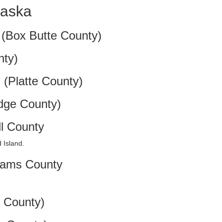
raska
(Box Butte County)
ty)
m
(Platte County)
ge County)
l County
 Island.
ams County
o County)