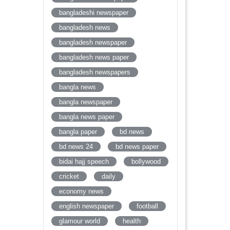
bangladeshi newspaper
bangladesh news
bangladesh newspaper
bangladesh news paper
bangladesh newspapers
bangla news
bangla newspaper
bangla news paper
bangla paper
bd news
bd news 24
bd news paper
bidai hajj speech
bollywood
cricket
daily
economy news
english newspaper
football
glamour world
health