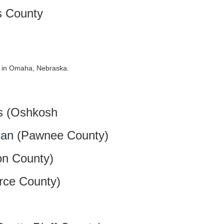
s County
 in Omaha, Nebraska.
s
(Oshkosh
can
(Pawnee County)
on County)
rce County)