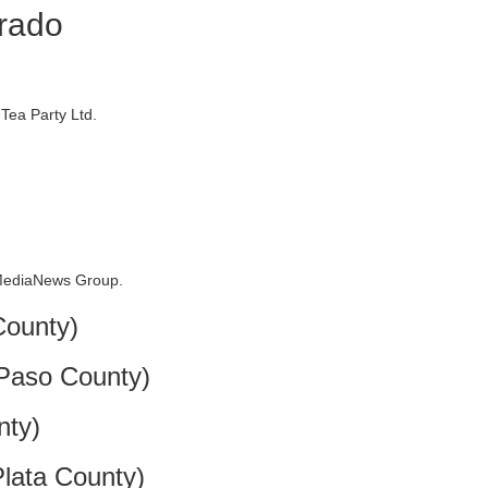
orado
Tea Party Ltd.
 MediaNews Group.
ounty)
Paso County)
nty)
lata County)