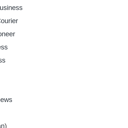
usiness
ourier
oneer
ess
ss
News
an
)