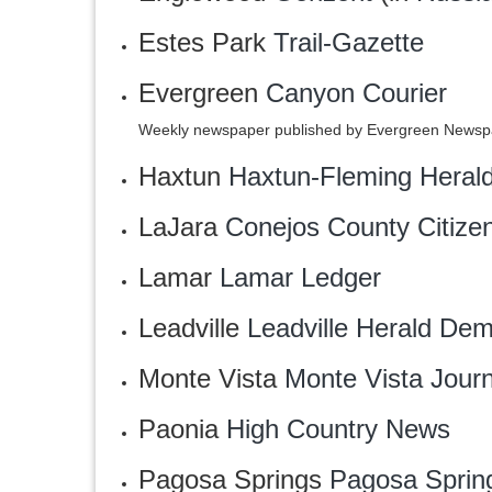
Estes Park
Trail-Gazette
Evergreen
Canyon Courier
Weekly newspaper published by Evergreen Newsp
Haxtun
Haxtun-Fleming Heral
LaJara
Conejos County Citize
Lamar
Lamar Ledger
Leadville
Leadville Herald Dem
Monte Vista
Monte Vista Journ
Paonia
High Country News
Pagosa Springs
Pagosa Sprin