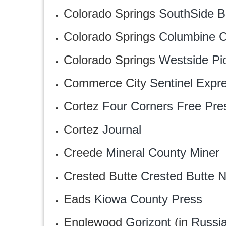
Colorado Springs
SouthSide B
Colorado Springs
Columbine C
Colorado Springs
Westside Pi
Commerce City
Sentinel Expr
Cortez
Four Corners Free Pre
Cortez
Journal
Creede
Mineral County Miner
Crested Butte
Crested Butte 
Eads
Kiowa County Press
Englewood
Gorizont
(in
Russi