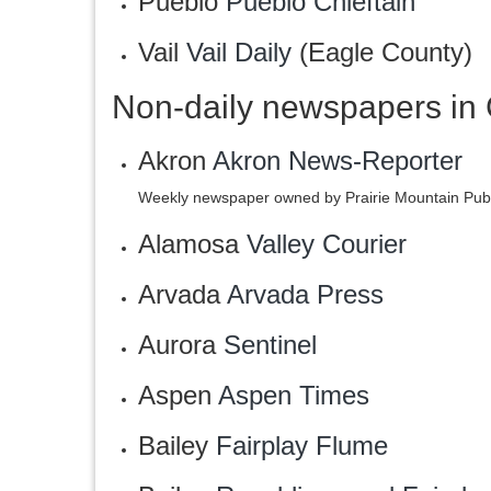
Pueblo
Pueblo Chieftain
Vail
Vail Daily
(Eagle County)
Non-daily newspapers in
Akron
Akron News-Reporter
Weekly newspaper owned by Prairie Mountain Publ
Alamosa
Valley Courier
Arvada
Arvada Press
Aurora
Sentinel
Aspen
Aspen Times
Bailey
Fairplay Flume