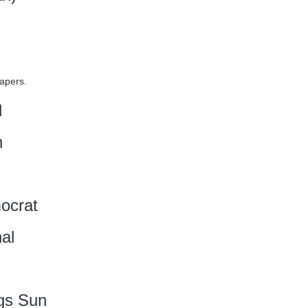
apers.
d
n
ocrat
al
gs Sun