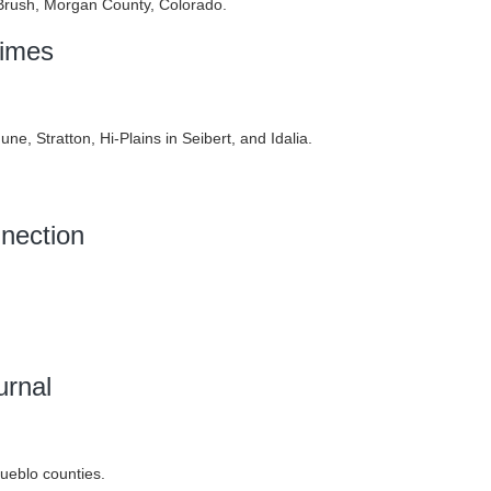
rush, Morgan County, Colorado.
Times
e, Stratton, Hi-Plains in Seibert, and Idalia.
nection
urnal
Pueblo counties.