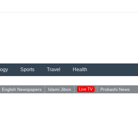
logy
Sports
Travel
Health
English Newspapers
Islami Jibon
Live TV
Probashi News