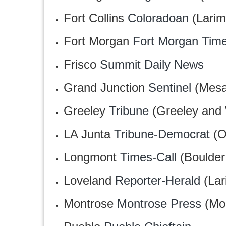
Fort Collins
Coloradoan
(Larim
Fort Morgan
Fort Morgan Tim
Frisco
Summit Daily News
Grand Junction
Sentinel
(Mesa
Greeley
Tribune
(Greeley and
LA Junta
Tribune-Democrat
(O
Longmont
Times-Call
(Boulder
Loveland
Reporter-Herald
(Lar
Montrose
Montrose Press
(Mon