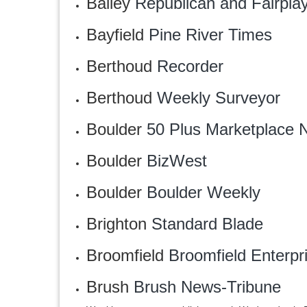
Bailey
Republican and Fairpla
Bayfield
Pine River Times
Berthoud
Recorder
Berthoud
Weekly Surveyor
Boulder
50 Plus Marketplace
Boulder
BizWest
Boulder
Boulder Weekly
Brighton
Standard Blade
Broomfield
Broomfield Enterpr
Brush
Brush News-Tribune