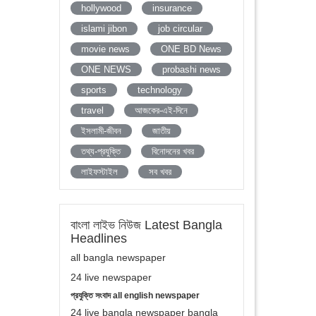
hollywood
insurance
islami jibon
job circular
movie news
ONE BD News
ONE NEWS
probashi news
sports
technology
travel
আজকের-এই-দিনে
ইসলামী-জীবন
জাতীয়
তথ্য-প্রযুক্তি
বিনোদনের খবর
লাইফস্টাইল
সব খবর
বাংলা লাইভ নিউজ Latest Bangla
Headlines
all bangla newspaper
24 live newspaper
প্রযুক্তি সংবাদ all english newspaper
24 live bangla newspaper bangla