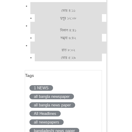
ভোর ৪:১১
দুপুর ১২:০৮
বিকাল ৪:৪১
সন্ধ্যা ৬:৪২
রাত ৮:০২
ভোর ৫:২৯
Tags
1 NEWS
all bangla newspaper
all bangla news paper
All Headlines
all newspapers
bangladeshi news paper