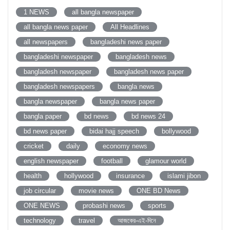
1 NEWS
all bangla newspaper
all bangla news paper
All Headlines
all newspapers
bangladeshi news paper
bangladeshi newspaper
bangladesh news
bangladesh newspaper
bangladesh news paper
bangladesh newspapers
bangla news
bangla newspaper
bangla news paper
bangla paper
bd news
bd news 24
bd news paper
bidai hajj speech
bollywood
cricket
daily
economy news
english newspaper
football
glamour world
health
hollywood
insurance
islami jibon
job circular
movie news
ONE BD News
ONE NEWS
probashi news
sports
technology
travel
আজকের-এই-দিনে