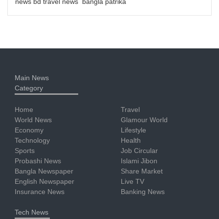
news bd travel news bangla patrika
Main News
Category
Home
Travel
World News
Glamour World
Economy
Lifestyle
Technology
Health
Sports
Job Circular
Probashi News
Islami Jibon
Bangla Newspaper
Share Market
English Newspaper
Live TV
Insurance News
Banking News
Tech News