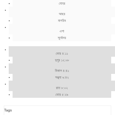
যোহর
আছর
মাগরিব
এশা
সূর্যোদয়
ভোর ৪:১১
দুপুর ১২:০৮
বিকাল ৪:৪১
সন্ধ্যা ৬:৪২
রাত ৮:০২
ভোর ৫:২৯
Tags