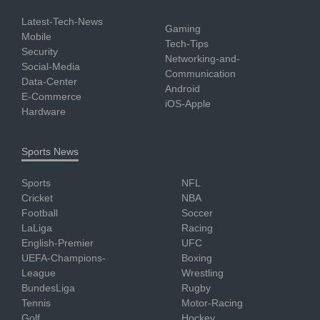
Latest-Tech-News
Gaming
Mobile
Tech-Tips
Security
Networking-and-
Social-Media
Communication
Data-Center
Android
E-Commerce
iOS-Apple
Hardware
Sports News
Sports
NFL
Cricket
NBA
Football
Soccer
LaLiga
Racing
English-Premier
UFC
UEFA-Champions-
Boxing
League
Wrestling
BundesLiga
Rugby
Tennis
Motor-Racing
Golf
Hockey