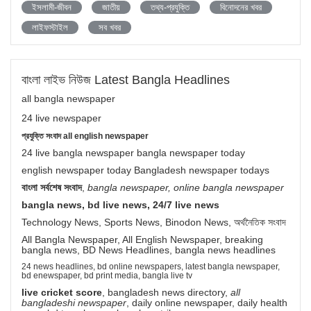
ইসলামী-জীবন
জাতীয়
তথ্য-প্রযুক্তি
বিনোদনের খবর
লাইফস্টাইল
সব খবর
বাংলা লাইভ নিউজ Latest Bangla Headlines
all bangla newspaper
24 live newspaper
প্রযুক্তি সংবাদ all english newspaper
24 live bangla newspaper bangla newspaper today
english newspaper today Bangladesh newspaper todays
বাংলা সর্বশেষ সংবাদ
,
bangla newspaper, online bangla newspaper
bangla news, bd live news, 24/7 live news
Technology News, Sports News, Binodon News, অর্থনৈতিক সংবাদ
All Bangla Newspaper, All English Newspaper, breaking
bangla news, BD News Headlines, bangla news headlines
24 news headlines, bd online newspapers, latest bangla newspaper,
bd enewspaper, bd print media, bangla live tv
live cricket score
, bangladesh news directory,
all
bangladeshi newspaper
, daily online newspaper, daily health