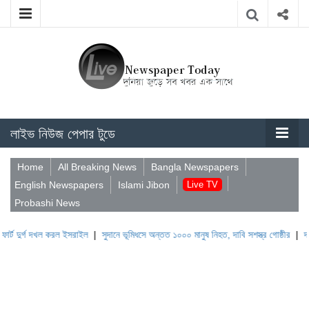
লাইভ নিউজ পেপার টুডে
Home
All Breaking News
Bangla Newspapers
English Newspapers
Islami Jibon
Live TV
Probashi News
দুর্গ দখল করল ইসরাইল
|
সুদানে ভূমিধসে অন্তত ১০০০ মানুষ নিহত, দাবি সশস্ত্র গোষ্ঠীর
|
দাম্পত