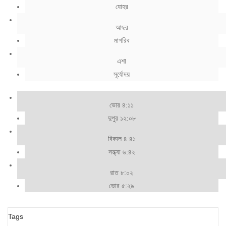
যোহর
আছর
মাগরিব
এশা
সূর্যোদয়
ভোর ৪:১১
দুপুর ১২:০৮
বিকাল ৪:৪১
সন্ধ্যা ৬:৪২
রাত ৮:০২
ভোর ৫:২৯
Tags