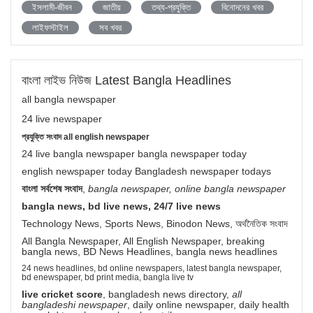
ইসলামী-জীবন
জাতীয়
তথ্য-প্রযুক্তি
বিনোদনের খবর
লাইফস্টাইল
সব খবর
বাংলা লাইভ নিউজ Latest Bangla Headlines
all bangla newspaper
24 live newspaper
প্রযুক্তি সংবাদ all english newspaper
24 live bangla newspaper bangla newspaper today
english newspaper today Bangladesh newspaper todays
বাংলা সর্বশেষ সংবাদ
,
bangla newspaper, online bangla newspaper
bangla news, bd live news, 24/7 live news
Technology News, Sports News, Binodon News, অর্থনৈতিক সংবাদ
All Bangla Newspaper, All English Newspaper, breaking
bangla news, BD News Headlines, bangla news headlines
24 news headlines, bd online newspapers, latest bangla newspaper,
bd enewspaper, bd print media, bangla live tv
live cricket score
, bangladesh news directory,
all
bangladeshi newspaper
, daily online newspaper, daily health