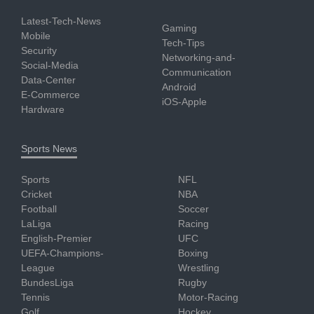
Latest-Tech-News
Gaming
Mobile
Tech-Tips
Security
Networking-and-
Social-Media
Communication
Data-Center
Android
E-Commerce
iOS-Apple
Hardware
Sports News
Sports
NFL
Cricket
NBA
Football
Soccer
LaLiga
Racing
English-Premier
UFC
UEFA-Champions-
Boxing
League
Wrestling
BundesLiga
Rugby
Tennis
Motor-Racing
Golf
Hockey