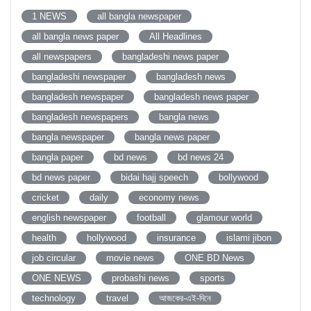
1 NEWS
all bangla newspaper
all bangla news paper
All Headlines
all newspapers
bangladeshi news paper
bangladeshi newspaper
bangladesh news
bangladesh newspaper
bangladesh news paper
bangladesh newspapers
bangla news
bangla newspaper
bangla news paper
bangla paper
bd news
bd news 24
bd news paper
bidai hajj speech
bollywood
cricket
daily
economy news
english newspaper
football
glamour world
health
hollywood
insurance
islami jibon
job circular
movie news
ONE BD News
ONE NEWS
probashi news
sports
technology
travel
আজকের-এই-দিনে