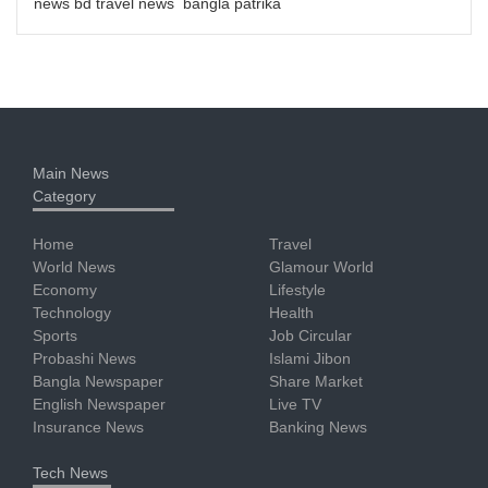
news bd travel news bangla patrika
Main News
Category
Home
Travel
World News
Glamour World
Economy
Lifestyle
Technology
Health
Sports
Job Circular
Probashi News
Islami Jibon
Bangla Newspaper
Share Market
English Newspaper
Live TV
Insurance News
Banking News
Tech News