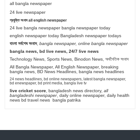
all bangla newspaper
24 live newspaper
প্রযুক্তি সংবাদ all english newspaper
24 live bangla newspaper bangla newspaper today
english newspaper today Bangladesh newspaper todays
বাংলা সর্বশেষ সংবাদ
,
bangla newspaper, online bangla newspaper
bangla news, bd live news, 24/7 live news
Technology News, Sports News, Binodon News, অর্থনৈতিক সংবাদ
All Bangla Newspaper, All English Newspaper, breaking
bangla news, BD News Headlines, bangla news headlines
24 news headlines, bd online newspapers, latest bangla newspaper,
bd enewspaper, bd print media, bangla live tv
live cricket score
, bangladesh news directory,
all
bangladeshi newspaper
, daily online newspaper, daily health
news bd travel news bangla patrika