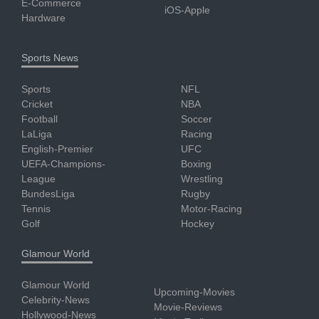
E-Commerce
iOS-Apple
Hardware
Sports News
Sports
NFL
Cricket
NBA
Football
Soccer
LaLiga
Racing
English-Premier
UFC
UEFA-Champions-
Boxing
League
Wrestling
BundesLiga
Rugby
Tennis
Motor-Racing
Golf
Hockey
Glamour World
Glamour World
Upcoming-Movies
Celebrity-News
Movie-Reviews
Hollywood-News