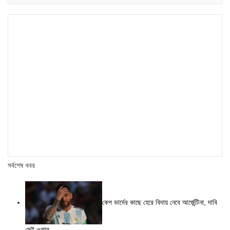
সর্বশেষ খবর
কেপ ভার্দের কাছে হেরে বিদায় নেবে আর্জেন্টিনা, দাবি
সেই ওঝার