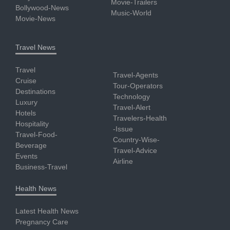
Movie-Trailers
Bollywood-News
Music-World
Movie-News
Travel News
Travel
Travel-Agents
Cruise
Tour-Operators
Destinations
Technology
Luxury
Travel-Alert
Hotels
Travelers-Health
Hospitality
-Issue
Travel-Food-
Country-Wise-
Beverage
Travel-Advice
Events
Airline
Business-Travel
Health News
Latest Health News
Pregnancy Care