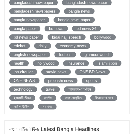
bangladesh newspaper
bangladesh news paper
bangladesh newspapers
bangla news
bangla newspaper
bangla news paper
bangla paper
bd news
bd news 24
bd news paper
bidai hajj speech
bollywood
cricket
daily
economy news
english newspaper
football
glamour world
health
hollywood
insurance
islami jibon
job circular
movie news
ONE BD News
ONE NEWS
probashi news
sports
technology
travel
আজকের-এই-দিনে
ইসলামী-জীবন
জাতীয়
তথ্য-প্রযুক্তি
বিনোদনের খবর
লাইফস্টাইল
সব খবর
বাংলা লাইভ নিউজ Latest Bangla Headlines