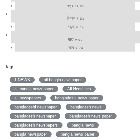
দুপুর ১২:০৮
বিকাল ৪:৪১
সন্ধ্যা ৬:৪২
রাত ৮:০২
ভোর ৫:২৯
Tags
1 NEWS
all bangla newspaper
all bangla news paper
All Headlines
all newspapers
bangladeshi news paper
bangladeshi newspaper
bangladesh news
bangladesh newspaper
bangladesh news paper
bangladesh newspapers
bangla news
bangla newspaper
bangla news paper