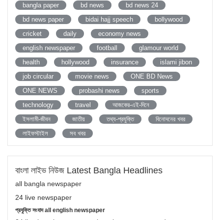
bangla paper
bd news
bd news 24
bd news paper
bidai hajj speech
bollywood
cricket
daily
economy news
english newspaper
football
glamour world
health
hollywood
insurance
islami jibon
job circular
movie news
ONE BD News
ONE NEWS
probashi news
sports
technology
travel
আজকের-এই-দিনে
ইসলামী-জীবন
জাতীয়
তথ্য-প্রযুক্তি
বিনোদনের খবর
লাইফস্টাইল
সব খবর
বাংলা লাইভ নিউজ Latest Bangla Headlines
all bangla newspaper
24 live newspaper
প্রযুক্তি সংবাদ all english newspaper