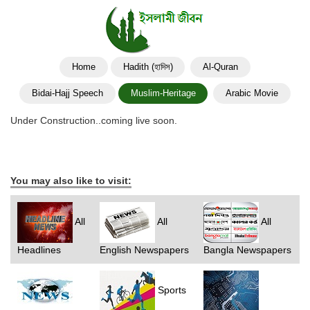
Home
Hadith (হাদিস)
Al-Quran
Bidai-Hajj Speech
Muslim-Heritage
Arabic Movie
Under Construction..coming live soon.
You may also like to visit:
All
All
All
Headlines
English Newspapers
Bangla Newspapers
Sports