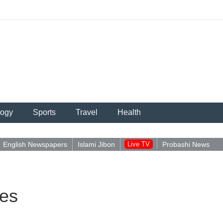
logy
Sports
Travel
Health
English Newspapers
Islami Jibon
Live TV
Probashi News
es