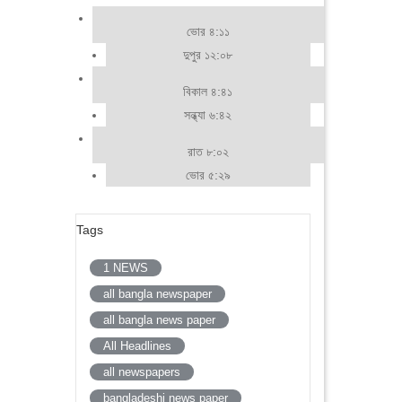
ভোর ৪:১১
দুপুর ১২:০৮
বিকাল ৪:৪১
সন্ধ্যা ৬:৪২
রাত ৮:০২
ভোর ৫:২৯
Tags
1 NEWS
all bangla newspaper
all bangla news paper
All Headlines
all newspapers
bangladeshi news paper