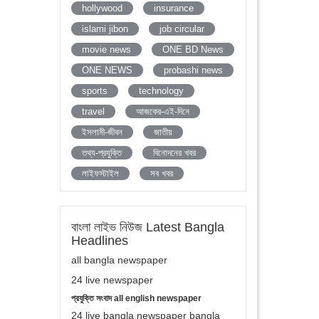
hollywood
insurance
islami jibon
job circular
movie news
ONE BD News
ONE NEWS
probashi news
sports
technology
travel
আজকের-এই-দিনে
ইসলামী-জীবন
জাতীয়
তথ্য-প্রযুক্তি
বিনোদনের খবর
লাইফস্টাইল
সব খবর
বাংলা লাইভ নিউজ Latest Bangla
Headlines
all bangla newspaper
24 live newspaper
প্রযুক্তি সংবাদ all english newspaper
24 live bangla newspaper bangla