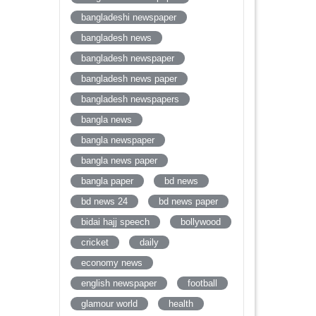
bangladeshi newspaper
bangladesh news
bangladesh newspaper
bangladesh news paper
bangladesh newspapers
bangla news
bangla newspaper
bangla news paper
bangla paper
bd news
bd news 24
bd news paper
bidai hajj speech
bollywood
cricket
daily
economy news
english newspaper
football
glamour world
health