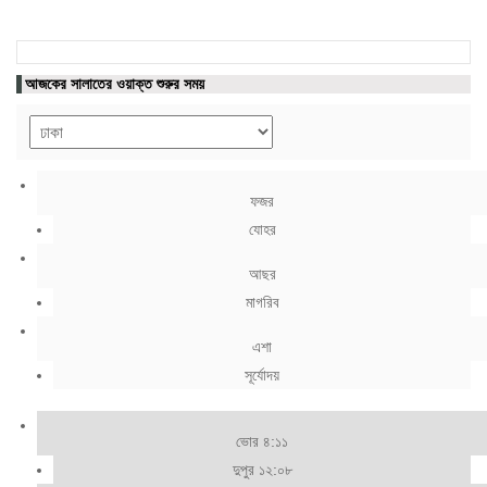
আজকের সালাতের ওয়াক্ত শুরুর সময়
ফজর
যোহর
আছর
মাগরিব
এশা
সূর্যোদয়
ভোর ৪:১১
দুপুর ১২:০৮