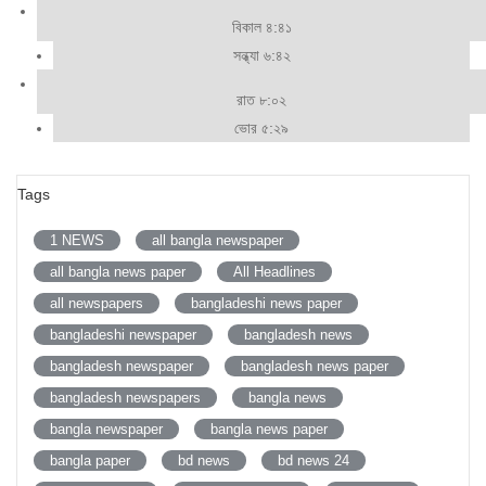
বিকাল ৪:৪১
সন্ধ্যা ৬:৪২
রাত ৮:০২
ভোর ৫:২৯
Tags
1 NEWS
all bangla newspaper
all bangla news paper
All Headlines
all newspapers
bangladeshi news paper
bangladeshi newspaper
bangladesh news
bangladesh newspaper
bangladesh news paper
bangladesh newspapers
bangla news
bangla newspaper
bangla news paper
bangla paper
bd news
bd news 24