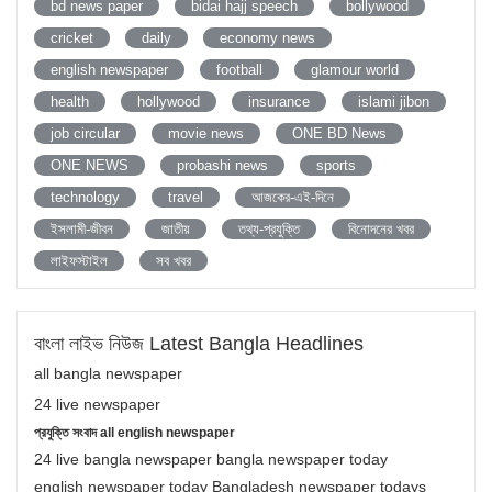
bd news paper
bidai hajj speech
bollywood
cricket
daily
economy news
english newspaper
football
glamour world
health
hollywood
insurance
islami jibon
job circular
movie news
ONE BD News
ONE NEWS
probashi news
sports
technology
travel
আজকের-এই-দিনে
ইসলামী-জীবন
জাতীয়
তথ্য-প্রযুক্তি
বিনোদনের খবর
লাইফস্টাইল
সব খবর
বাংলা লাইভ নিউজ Latest Bangla Headlines
all bangla newspaper
24 live newspaper
প্রযুক্তি সংবাদ all english newspaper
24 live bangla newspaper bangla newspaper today
english newspaper today Bangladesh newspaper todays