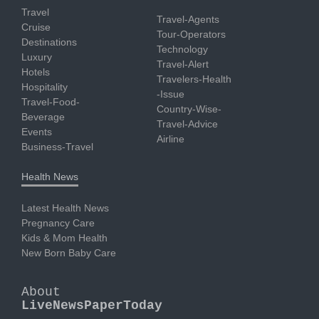
Travel
Travel-Agents
Cruise
Tour-Operators
Destinations
Technology
Luxury
Travel-Alert
Hotels
Travelers-Health
Hospitality
-Issue
Travel-Food-
Country-Wise-
Beverage
Travel-Advice
Events
Airline
Business-Travel
Health News
Latest Health News
Pregnancy Care
Kids & Mom Health
New Born Baby Care
About
LiveNewsPaperToday