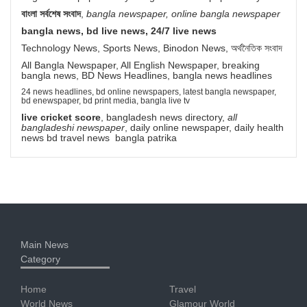
বাংলা সর্বশেষ সংবাদ
,
bangla newspaper, online bangla newspaper
bangla news, bd live news, 24/7 live news
Technology News, Sports News, Binodon News, অর্থনৈতিক সংবাদ
All Bangla Newspaper, All English Newspaper, breaking
bangla news, BD News Headlines, bangla news headlines
24 news headlines, bd online newspapers, latest bangla newspaper,
bd enewspaper, bd print media, bangla live tv
live cricket score
, bangladesh news directory,
all
bangladeshi newspaper
, daily online newspaper, daily health
news bd travel news bangla patrika
Main News
Category
Home
Travel
World News
Glamour World