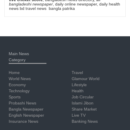
bangladeshi newspaper
, daily online newspaper, daily health
news bd travel news bangla patrika
Main News
Category
Home
Travel
World News
Glamour World
Economy
Lifestyle
Technology
Health
Sports
Job Circular
Probashi News
Islami Jibon
Bangla Newspaper
Share Market
English Newspaper
Live TV
Insurance News
Banking News