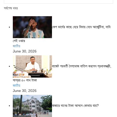
সর্বশেষ খবর
কেপ ভার্দের কাছে হেরে বিদায় নেবে আর্জেন্টিনা, দাবি
সেই ওঝার
জাতীয়
June 30, 2026
বাজেট পরবর্তী নৈশভোজ বাতিল করলেন প্রধানমন্ত্রী,
সাশ্রয় ৫০ লাখ টাকা
জাতীয়
June 30, 2026
মাজারে দানের টাকা আসলে কোথায় যায়?