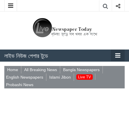
লাইভ নিউজ পেপার টুডে
Home
All Breaking News
Bangla Newspapers
English Newspapers
Islami Jibon
Live TV
Probashi News