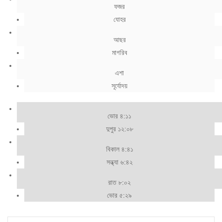
ফজর
যোহর
আছর
মাগরিব
এশা
সূর্যোদয়
ভোর ৪:১১
দুপুর ১২:০৮
বিকাল ৪:৪১
সন্ধ্যা ৬:৪২
রাত ৮:০২
ভোর ৫:২৯