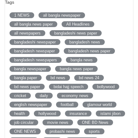
Tags
1 NEWS
all bangla newspaper
all bangla news paper
All Headlines
all newspapers
bangladeshi news paper
bangladeshi newspaper
bangladesh news
bangladesh newspaper
bangladesh news paper
bangladesh newspapers
bangla news
bangla newspaper
bangla news paper
bangla paper
bd news
bd news 24
bd news paper
bidai hajj speech
bollywood
cricket
daily
economy news
english newspaper
football
glamour world
health
hollywood
insurance
islami jibon
job circular
movie news
ONE BD News
ONE NEWS
probashi news
sports