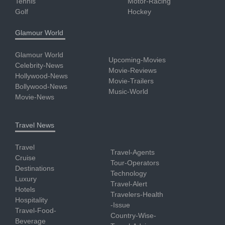
Tennis
Motor-Racing
Golf
Hockey
Glamour World
Glamour World
Upcoming-Movies
Celebrity-News
Movie-Reviews
Hollywood-News
Movie-Trailers
Bollywood-News
Music-World
Movie-News
Travel News
Travel
Travel-Agents
Cruise
Tour-Operators
Destinations
Technology
Luxury
Travel-Alert
Hotels
Travelers-Health
Hospitality
-Issue
Travel-Food-
Country-Wise-
Beverage