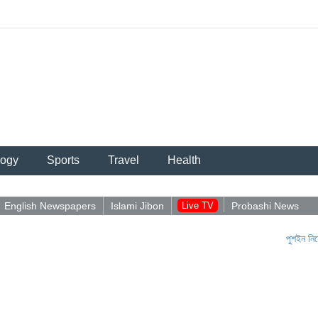
logy
Sports
Travel
Health
English Newspapers
Islami Jibon
Live TV
Probashi News
পুশইন নিয়ে আবিদু