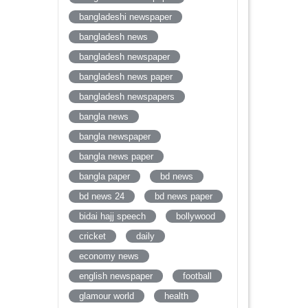
bangladeshi newspaper
bangladesh news
bangladesh newspaper
bangladesh news paper
bangladesh newspapers
bangla news
bangla newspaper
bangla news paper
bangla paper
bd news
bd news 24
bd news paper
bidai hajj speech
bollywood
cricket
daily
economy news
english newspaper
football
glamour world
health