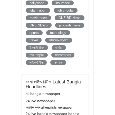
hollywood
insurance
islami jibon
job circular
movie news
ONE BD News
ONE NEWS
probashi news
sports
technology
travel
আজকের-এই-দিনে
ইসলামী-জীবন
জাতীয়
তথ্য-প্রযুক্তি
বিনোদনের খবর
লাইফস্টাইল
সব খবর
বাংলা লাইভ নিউজ Latest Bangla
Headlines
all bangla newspaper
24 live newspaper
প্রযুক্তি সংবাদ all english newspaper
24 live bangla newspaper bangla