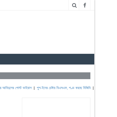
লের পোস্ট ভাইরাল
|
পুশ-ইনের চেষ্টায় বিএসএফ, পণ্ড করছে বিজিবি
|
লেবাননের ঐতিহাসিক বউফোর