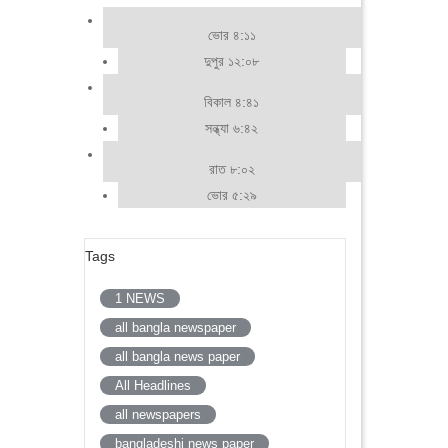
ভোর ৪:১১
দুপুর ১২:০৮
বিকাল ৪:৪১
সন্ধ্যা ৬:৪২
রাত ৮:০২
ভোর ৫:২৯
Tags
1 NEWS
all bangla newspaper
all bangla news paper
All Headlines
all newspapers
bangladeshi news paper