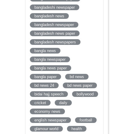
bangladeshi newspaper
bangladesh news
bangladesh newspaper
bangladesh news paper
bangladesh newspapers
bangla news
bangla newspaper
bangla news paper
bangla paper
bd news
bd news 24
bd news paper
bidai hajj speech
bollywood
cricket
daily
economy news
english newspaper
football
glamour world
health