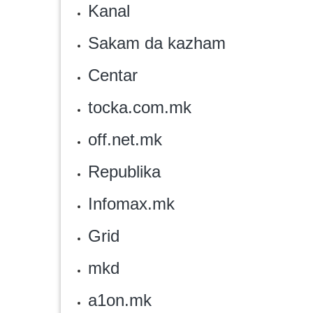
Kanal
‎Sakam da kazham
Centar
‎tocka.com.mk
‎off.net.mk
Republika
Infomax.mk
‎Grid
mkd
a1on.mk‎