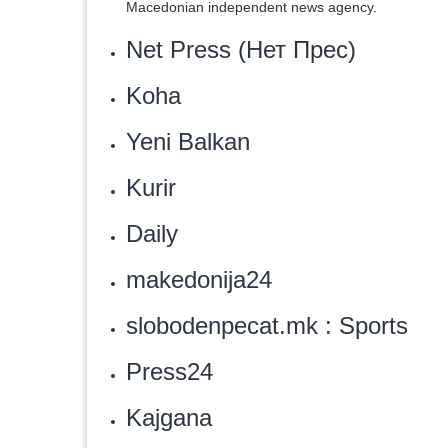
Macedonian independent news agency.
Net Press (Нет Прес)
Koha
Yeni Balkan
Kurir
Daily
makedonija24
slobodenpecat.mk : Sports
‎Press24
‎Kajgana