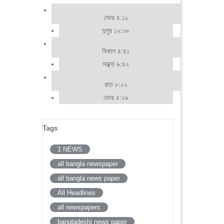
ভোর ৪:১১
দুপুর ১২:০৮
বিকাল ৪:৪১
সন্ধ্যা ৬:৪২
রাত ৮:০২
ভোর ৫:২৯
Tags
1 NEWS
all bangla newspaper
all bangla news paper
All Headlines
all newspapers
bangladeshi news paper