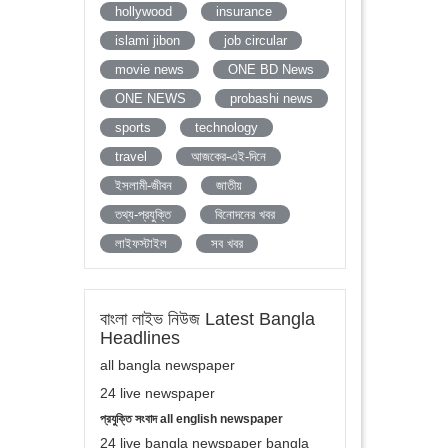
hollywood
insurance
islami jibon
job circular
movie news
ONE BD News
ONE NEWS
probashi news
sports
technology
travel
আজকের-এই-দিনে
ইসলামী-জীবন
জাতীয়
তথ্য-প্রযুক্তি
বিনোদনের খবর
লাইফস্টাইল
সব খবর
বাংলা লাইভ নিউজ Latest Bangla
Headlines
all bangla newspaper
24 live newspaper
প্রযুক্তি সংবাদ all english newspaper
24 live bangla newspaper bangla