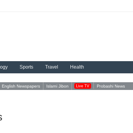
logy
Sports
Travel
Health
English Newspapers
Islami Jibon
Live TV
Probashi News
s