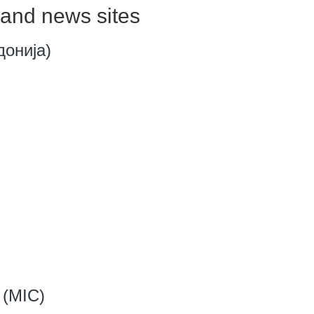
and news sites
донија)
 (MIC)