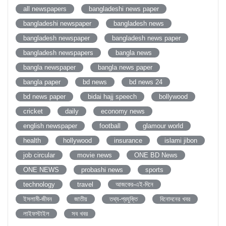
all newspapers
bangladeshi news paper
bangladeshi newspaper
bangladesh news
bangladesh newspaper
bangladesh news paper
bangladesh newspapers
bangla news
bangla newspaper
bangla news paper
bangla paper
bd news
bd news 24
bd news paper
bidai hajj speech
bollywood
cricket
daily
economy news
english newspaper
football
glamour world
health
hollywood
insurance
islami jibon
job circular
movie news
ONE BD News
ONE NEWS
probashi news
sports
technology
travel
আজকের-এই-দিনে
ইসলামী-জীবন
জাতীয়
তথ্য-প্রযুক্তি
বিনোদনের খবর
লাইফস্টাইল
সব খবর