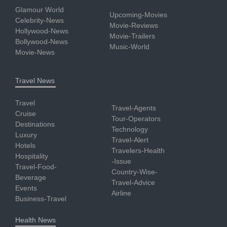
Glamour World
Upcoming-Movies
Celebrity-News
Movie-Reviews
Hollywood-News
Movie-Trailers
Bollywood-News
Music-World
Movie-News
Travel News
Travel
Travel-Agents
Cruise
Tour-Operators
Destinations
Technology
Luxury
Travel-Alert
Hotels
Travelers-Health
Hospitality
-Issue
Travel-Food-
Country-Wise-
Beverage
Travel-Advice
Events
Airline
Business-Travel
Health News