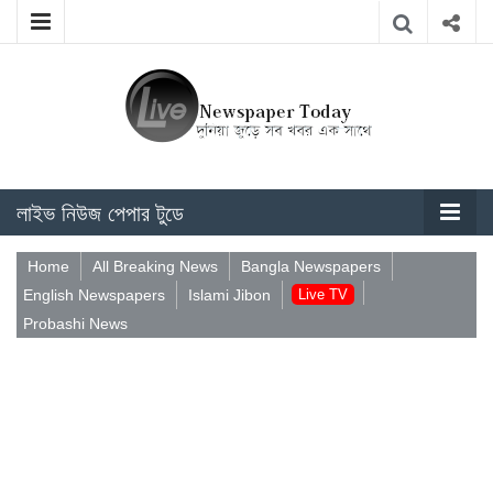
লাইভ নিউজ পেপার টুডে
Home
All Breaking News
Bangla Newspapers
English Newspapers
Islami Jibon
Live TV
Probashi News