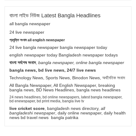
বাংলা লাইভ নিউজ Latest Bangla Headlines
all bangla newspaper
24 live newspaper
প্রযুক্তি সংবাদ all english newspaper
24 live bangla newspaper bangla newspaper today
english newspaper today Bangladesh newspaper todays
বাংলা সর্বশেষ সংবাদ
,
bangla newspaper, online bangla newspaper
bangla news, bd live news, 24/7 live news
Technology News, Sports News, Binodon News, অর্থনৈতিক সংবাদ
All Bangla Newspaper, All English Newspaper, breaking
bangla news, BD News Headlines, bangla news headlines
24 news headlines, bd online newspapers, latest bangla newspaper,
bd enewspaper, bd print media, bangla live tv
live cricket score
, bangladesh news directory,
all
bangladeshi newspaper
, daily online newspaper, daily health
news bd travel news bangla patrika