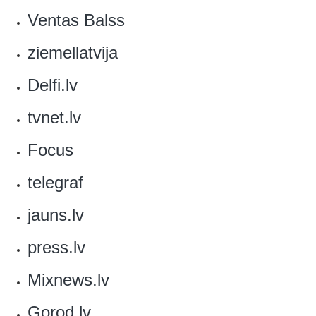
Ventas Balss
ziemellatvija
Delfi.lv‎
tvnet.lv‎
Focus
telegraf
jauns.lv
press.lv‎
Mixnews.lv
Gorod.lv