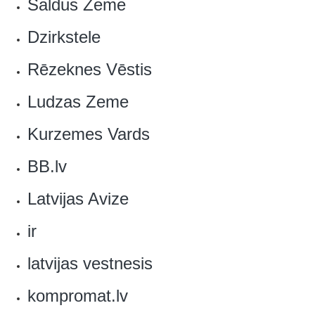
Saldus Zeme
Dzirkstele
Rēzeknes Vēstis
Ludzas Zeme
Kurzemes Vards
BB.lv
Latvijas Avize
ir
latvijas vestnesis‎
‎kompromat.lv