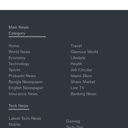
Main News
Category
Home
Travel
World News
Glamour World
Economy
Lifestyle
Technology
Health
Sports
Job Circular
Probashi News
Islami Jibon
Bangla Newspaper
Share Market
English Newspaper
Live TV
Insurance News
Banking News
Tech News
Latest-Tech-News
Gaming
Mobile
Tech-Tips