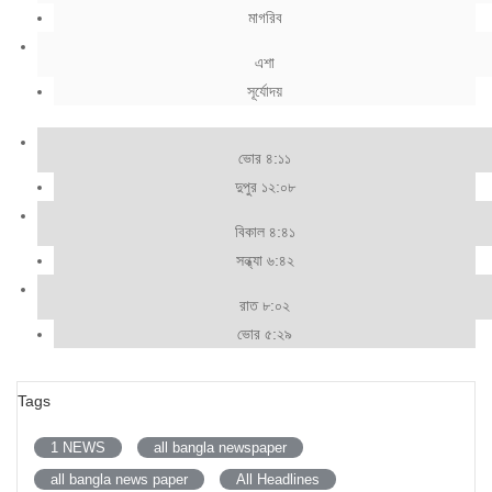
মাগরিব
এশা
সূর্যোদয়
ভোর ৪:১১
দুপুর ১২:০৮
বিকাল ৪:৪১
সন্ধ্যা ৬:৪২
রাত ৮:০২
ভোর ৫:২৯
Tags
1 NEWS
all bangla newspaper
all bangla news paper
All Headlines