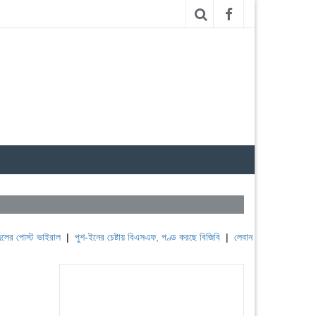
্ট ভাইরাল
|
পুশ-ইনের চেষ্টায় বিএসএফ, পণ্ড করছে বিজিবি
|
লেবাননের ঐতিহাসিক বউফোর্ট দুর্