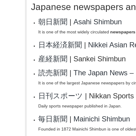
Japanese newspapers an
朝日新聞
|
Asahi Shimbun
It is one of the most widely circulated
newspapers 
日本経済新聞
|
Nikkei Asian R
産経新聞
| Sankei Shimbun
読売新聞
|
The Japan News – 
It is one of the largest Japanese newspapers by cir
日刊スポーツ
| Nikkan Sports
Daily sports newspaper published in Japan.
毎日新聞
|
Mainichi Shimbun
Founded in 1872 Mainichi Shimbun is one of oldes