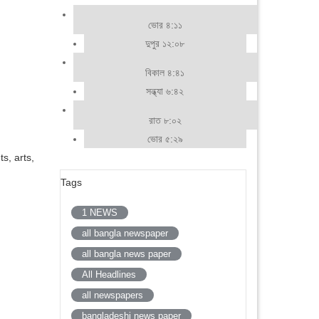
ভোর ৪:১১
দুপুর ১২:০৮
বিকাল ৪:৪১
সন্ধ্যা ৬:৪২
রাত ৮:০২
ভোর ৫:২৯
s, arts,
Tags
1 NEWS
all bangla newspaper
all bangla news paper
All Headlines
all newspapers
bangladeshi news paper