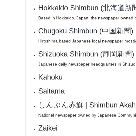
Hokkaido Shimbun (北海道新
Based in Hokkaido, Japan, the newspaper owned 
Chugoku Shimbun (中国新聞)
Hiroshima based Japanese local newspaper mostly
Shizuoka Shimbun (静岡新聞)
Japanese daily newspaper headquarters in Shizuo
Kahoku
Saitama
しんぶん赤旗
| Shimbun Akah
National newspaper owned by Japanese Communis
Zaikei