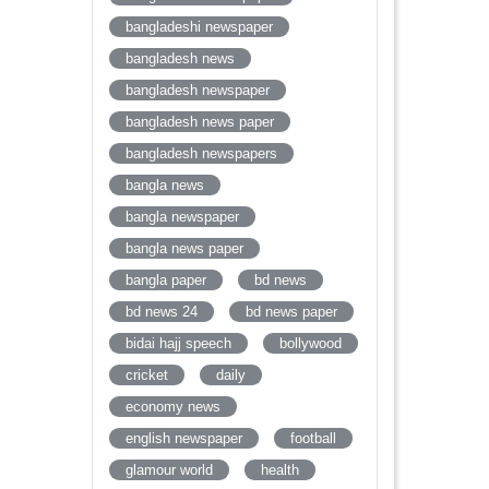
bangladeshi newspaper
bangladesh news
bangladesh newspaper
bangladesh news paper
bangladesh newspapers
bangla news
bangla newspaper
bangla news paper
bangla paper
bd news
bd news 24
bd news paper
bidai hajj speech
bollywood
cricket
daily
economy news
english newspaper
football
glamour world
health