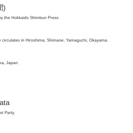
聞)
by the Hokkaido Shimbun Press.
 circulates in Hiroshima, Shimane, Yamaguchi, Okayama.
ka, Japan.
ata
t Party.