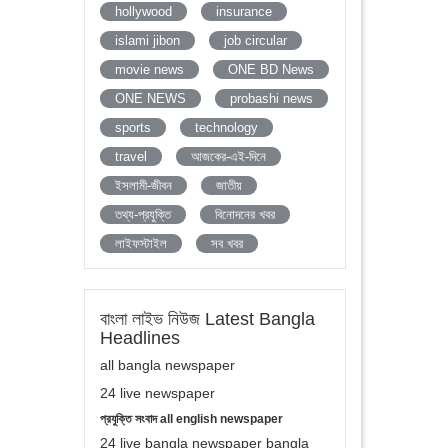
hollywood
insurance
islami jibon
job circular
movie news
ONE BD News
ONE NEWS
probashi news
sports
technology
travel
আজকের-এই-দিনে
ইসলামী-জীবন
জাতীয়
তথ্য-প্রযুক্তি
বিনোদনের খবর
লাইফস্টাইল
সব খবর
বাংলা লাইভ নিউজ Latest Bangla
Headlines
all bangla newspaper
24 live newspaper
প্রযুক্তি সংবাদ all english newspaper
24 live bangla newspaper bangla