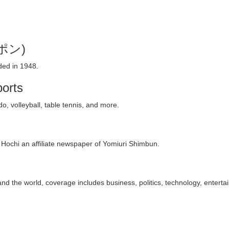
ッポン)
ded in 1948.
ports
, volleyball, table tennis, and more.
 Hochi an affiliate newspaper of Yomiuri Shimbun.
d the world, coverage includes business, politics, technology, enterta
i