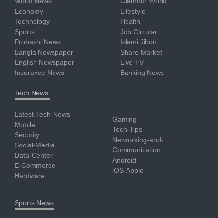
World News
Glamour World
Economy
Lifestyle
Technology
Health
Sports
Job Circular
Probashi News
Islami Jibon
Bangla Newspaper
Share Market
English Newspaper
Live TV
Insurance News
Banking News
Tech News
Latest-Tech-News
Gaming
Mobile
Tech-Tips
Security
Networking-and-
Social-Media
Communication
Data-Center
Android
E-Commerce
iOS-Apple
Hardware
Sports News