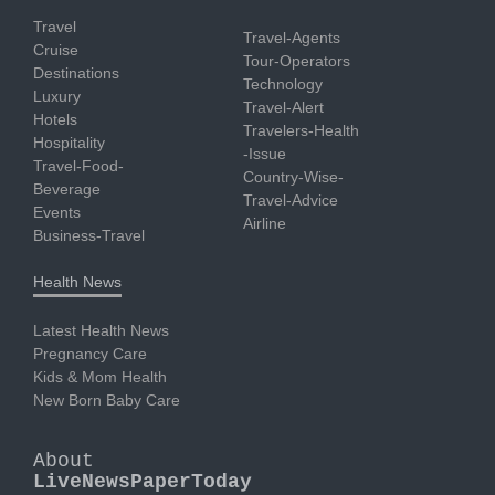
Travel
Travel-Agents
Cruise
Tour-Operators
Destinations
Technology
Luxury
Travel-Alert
Hotels
Travelers-Health
Hospitality
-Issue
Travel-Food-
Country-Wise-
Beverage
Travel-Advice
Events
Airline
Business-Travel
Health News
Latest Health News
Pregnancy Care
Kids & Mom Health
New Born Baby Care
About
LiveNewsPaperToday