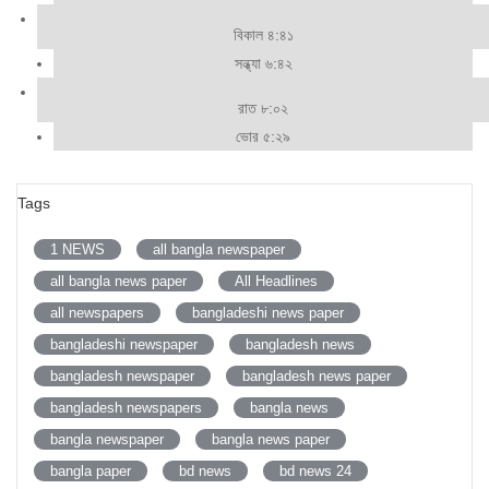
বিকাল ৪:৪১
সন্ধ্যা ৬:৪২
রাত ৮:০২
ভোর ৫:২৯
Tags
1 NEWS
all bangla newspaper
all bangla news paper
All Headlines
all newspapers
bangladeshi news paper
bangladeshi newspaper
bangladesh news
bangladesh newspaper
bangladesh news paper
bangladesh newspapers
bangla news
bangla newspaper
bangla news paper
bangla paper
bd news
bd news 24