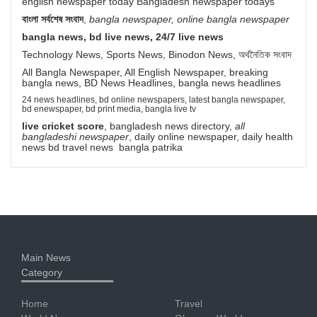
english newspaper today Bangladesh newspaper todays
বাংলা সর্বশেষ সংবাদ
,
bangla newspaper, online bangla newspaper
bangla news, bd live news, 24/7 live news
Technology News, Sports News, Binodon News, অর্থনৈতিক সংবাদ
All Bangla Newspaper, All English Newspaper, breaking
bangla news, BD News Headlines, bangla news headlines
24 news headlines, bd online newspapers, latest bangla newspaper,
bd enewspaper, bd print media, bangla live tv
live cricket score
, bangladesh news directory,
all
bangladeshi newspaper
, daily online newspaper, daily health
news bd travel news bangla patrika
Main News
Category
Home
Travel