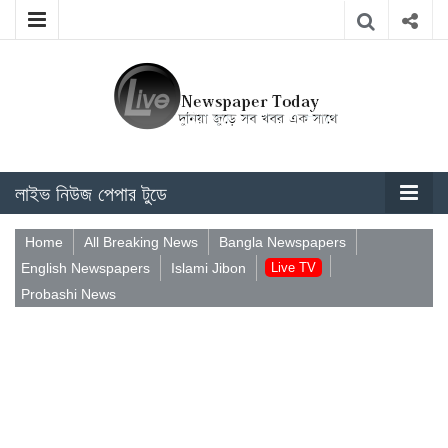
লাইভ নিউজ পেপার টুডে
Home
All Breaking News
Bangla Newspapers
English Newspapers
Islami Jibon
Live TV
Probashi News