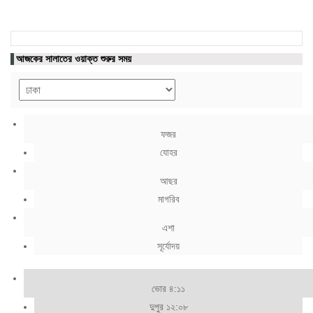
আজকের সালাতের ওয়াক্ত শুরুর সময়
ফজর
যোহর
আছর
মাগরিব
এশা
সূর্যোদয়
ভোর ৪:১১
দুপুর ১২:০৮