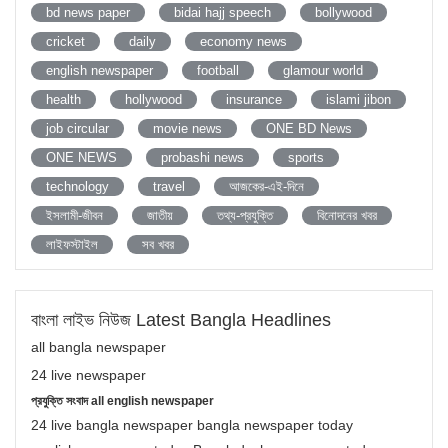
bd news paper
bidai hajj speech
bollywood
cricket
daily
economy news
english newspaper
football
glamour world
health
hollywood
insurance
islami jibon
job circular
movie news
ONE BD News
ONE NEWS
probashi news
sports
technology
travel
আজকের-এই-দিনে
ইসলামী-জীবন
জাতীয়
তথ্য-প্রযুক্তি
বিনোদনের খবর
লাইফস্টাইল
সব খবর
বাংলা লাইভ নিউজ Latest Bangla Headlines
all bangla newspaper
24 live newspaper
প্রযুক্তি সংবাদ all english newspaper
24 live bangla newspaper bangla newspaper today