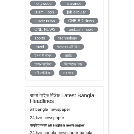
hollywood
insurance
islami jibon
job circular
movie news
ONE BD News
ONE NEWS
probashi news
sports
technology
travel
আজকের-এই-দিনে
ইসলামী-জীবন
জাতীয়
তথ্য-প্রযুক্তি
বিনোদনের খবর
লাইফস্টাইল
সব খবর
বাংলা লাইভ নিউজ Latest Bangla
Headlines
all bangla newspaper
24 live newspaper
প্রযুক্তি সংবাদ all english newspaper
24 live bangla newspaper bangla