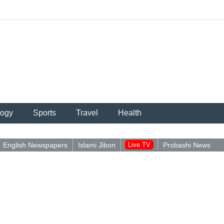
logy
Sports
Travel
Health
English Newspapers
Islami Jibon
Live TV
Probashi News