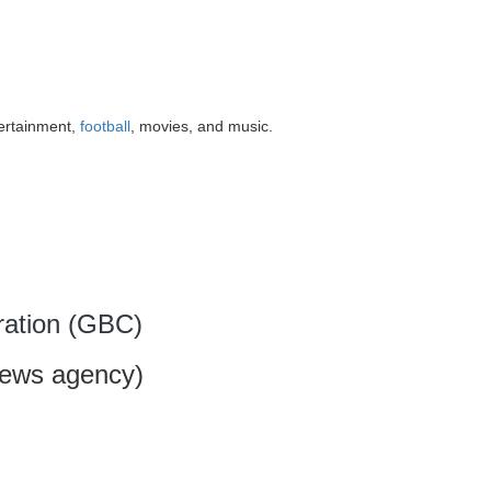
tertainment,
football
, movies, and music.
ration (GBC)
ews agency)