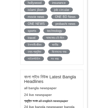
hollywood
insurance
islami jibon
job circular
movie news
ONE BD News
ONE NEWS
probashi news
sports
technology
travel
আজকের-এই-দিনে
ইসলামী-জীবন
জাতীয়
তথ্য-প্রযুক্তি
বিনোদনের খবর
লাইফস্টাইল
সব খবর
বাংলা লাইভ নিউজ Latest Bangla
Headlines
all bangla newspaper
24 live newspaper
প্রযুক্তি সংবাদ all english newspaper
24 live bangla newspaper bangla