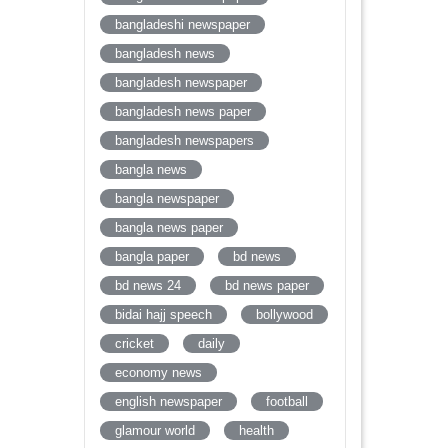
bangladeshi newspaper
bangladesh news
bangladesh newspaper
bangladesh news paper
bangladesh newspapers
bangla news
bangla newspaper
bangla news paper
bangla paper
bd news
bd news 24
bd news paper
bidai hajj speech
bollywood
cricket
daily
economy news
english newspaper
football
glamour world
health