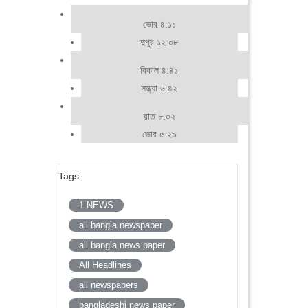
ভোর ৪:১১
দুপুর ১২:০৮
বিকাল ৪:৪১
সন্ধ্যা ৬:৪২
রাত ৮:০২
ভোর ৫:২৯
Tags
1 NEWS
all bangla newspaper
all bangla news paper
All Headlines
all newspapers
bangladeshi news paper