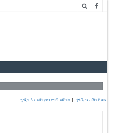
পুশইন নিয়ে আবিদুলের পোস্ট ভাইরাল
|
পুশ-ইনের চেষ্টায় বিএসএফ, পণ্ড করছে বিজিবি
|
ল