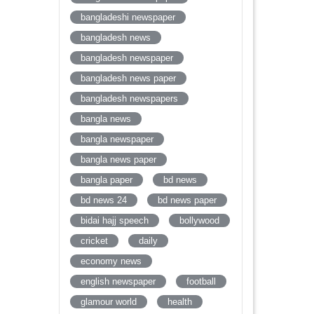
bangladeshi newspaper
bangladesh news
bangladesh newspaper
bangladesh news paper
bangladesh newspapers
bangla news
bangla newspaper
bangla news paper
bangla paper
bd news
bd news 24
bd news paper
bidai hajj speech
bollywood
cricket
daily
economy news
english newspaper
football
glamour world
health