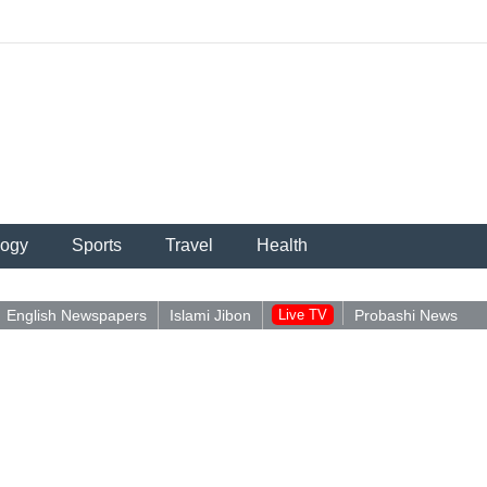
logy
Sports
Travel
Health
English Newspapers
Islami Jibon
Live TV
Probashi News