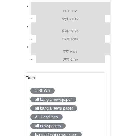
ভোর ৪:১১
দুপুর ১২:০৮
বিকাল ৪:৪১
সন্ধ্যা ৬:৪২
রাত ৮:০২
ভোর ৫:২৯
Tags
1 NEWS
all bangla newspaper
all bangla news paper
All Headlines
all newspapers
bangladeshi news paper