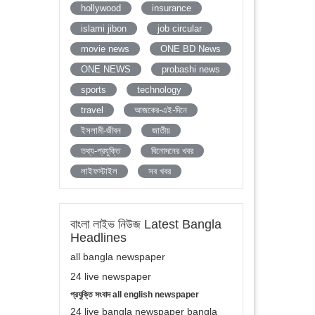
hollywood
insurance
islami jibon
job circular
movie news
ONE BD News
ONE NEWS
probashi news
sports
technology
travel
আজকের-এই-দিনে
ইসলামী-জীবন
জাতীয়
তথ্য-প্রযুক্তি
বিনোদনের খবর
লাইফস্টাইল
সব খবর
বাংলা লাইভ নিউজ Latest Bangla
Headlines
all bangla newspaper
24 live newspaper
প্রযুক্তি সংবাদ all english newspaper
24 live bangla newspaper bangla