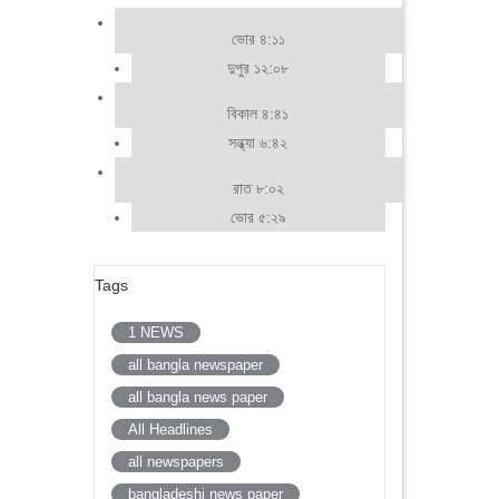
ভোর ৪:১১
দুপুর ১২:০৮
বিকাল ৪:৪১
সন্ধ্যা ৬:৪২
রাত ৮:০২
ভোর ৫:২৯
Tags
1 NEWS
all bangla newspaper
all bangla news paper
All Headlines
all newspapers
bangladeshi news paper