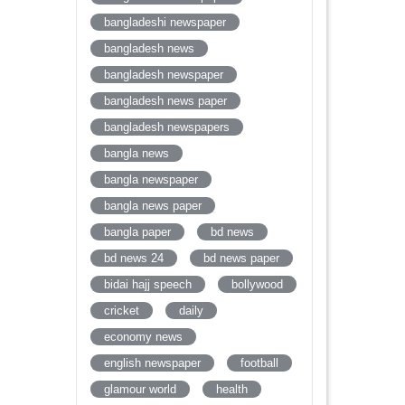
bangladeshi newspaper
bangladesh news
bangladesh newspaper
bangladesh news paper
bangladesh newspapers
bangla news
bangla newspaper
bangla news paper
bangla paper
bd news
bd news 24
bd news paper
bidai hajj speech
bollywood
cricket
daily
economy news
english newspaper
football
glamour world
health