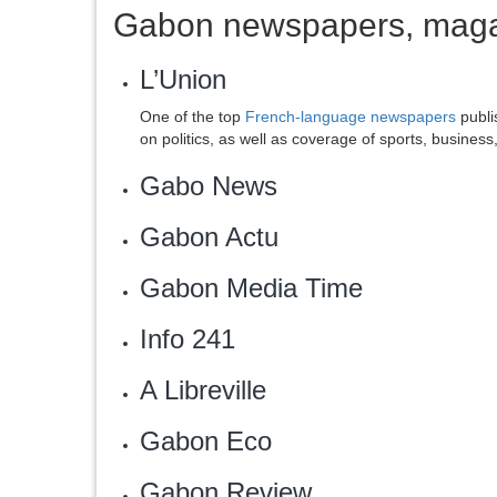
Gabon newspapers, magaz
L’Union
One of the top
French-language newspapers
publi
on politics, as well as coverage of sports, busines
Gabo News
Gabon Actu
Gabon Media Time‎
Info 241
‎A Libreville
Gabon Eco
Gabon Review