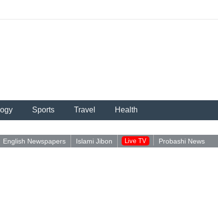
logy
Sports
Travel
Health
English Newspapers
Islami Jibon
Live TV
Probashi News