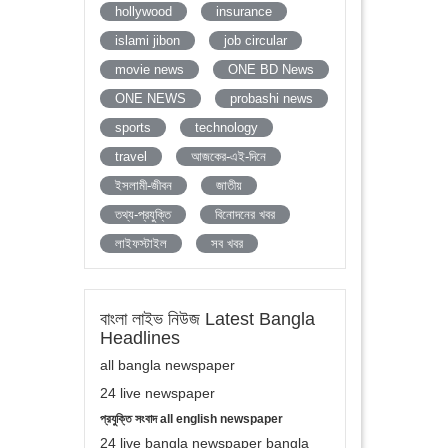
hollywood
insurance
islami jibon
job circular
movie news
ONE BD News
ONE NEWS
probashi news
sports
technology
travel
আজকের-এই-দিনে
ইসলামী-জীবন
জাতীয়
তথ্য-প্রযুক্তি
বিনোদনের খবর
লাইফস্টাইল
সব খবর
বাংলা লাইভ নিউজ Latest Bangla
Headlines
all bangla newspaper
24 live newspaper
প্রযুক্তি সংবাদ all english newspaper
24 live bangla newspaper bangla