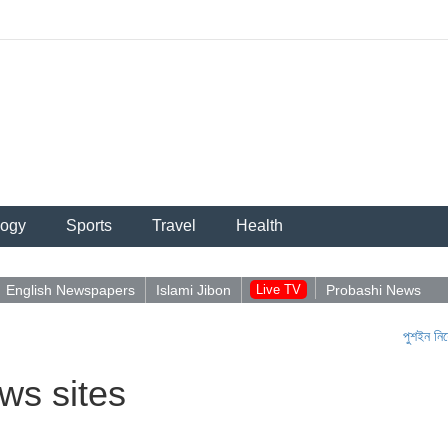
logy
Sports
Travel
Health
English Newspapers
Islami Jibon
Live TV
Probashi News
পুশইন নিয়ে আবিদু
ws sites