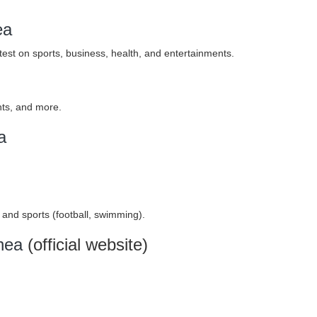
ea
test on sports, business, health, and entertainments.
hts, and more.
a
, and sports (football, swimming).
nea
(official website)