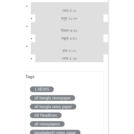
ভোর ৪:১১
দুপুর ১২:০৮
বিকাল ৪:৪১
সন্ধ্যা ৬:৪২
রাত ৮:০২
ভোর ৫:২৯
Tags
1 NEWS
all bangla newspaper
all bangla news paper
All Headlines
all newspapers
bangladeshi news paper