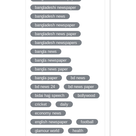
bangladeshi newspaper
bangladesh news
bangladesh newspaper
bangladesh news paper
bangladesh newspapers
bangla news
bangla newspaper
bangla news paper
bangla paper
bd news
bd news 24
bd news paper
bidai hajj speech
bollywood
cricket
daily
economy news
english newspaper
football
glamour world
health