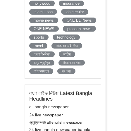
hollywood
insurance
islami jibon
job circular
movie news
ONE BD News
ONE NEWS
probashi news
sports
technology
travel
আজকের-এই-দিনে
ইসলামী-জীবন
জাতীয়
তথ্য-প্রযুক্তি
বিনোদনের খবর
লাইফস্টাইল
সব খবর
বাংলা লাইভ নিউজ Latest Bangla
Headlines
all bangla newspaper
24 live newspaper
প্রযুক্তি সংবাদ all english newspaper
24 live bangla newspaper bangla