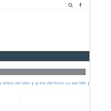
লের পোস্ট ভাইরাল
|
পুশ-ইনের চেষ্টায় বিএসএফ, পণ্ড করছে বিজিবি
|
লেবাননের ঐতিহাসিক বউফোর