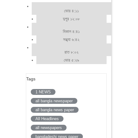
ভোর ৪:১১
দুপুর ১২:০৮
বিকাল ৪:৪১
সন্ধ্যা ৬:৪২
রাত ৮:০২
ভোর ৫:২৯
Tags
1 NEWS
all bangla newspaper
all bangla news paper
All Headlines
all newspapers
bangladeshi news paper