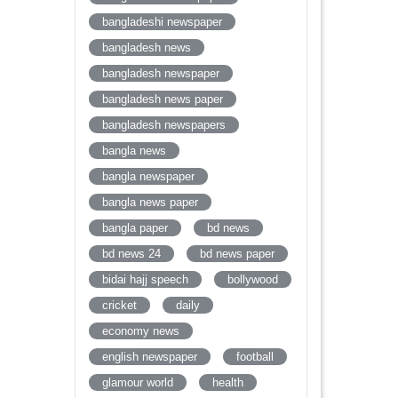
bangladeshi newspaper
bangladesh news
bangladesh newspaper
bangladesh news paper
bangladesh newspapers
bangla news
bangla newspaper
bangla news paper
bangla paper
bd news
bd news 24
bd news paper
bidai hajj speech
bollywood
cricket
daily
economy news
english newspaper
football
glamour world
health