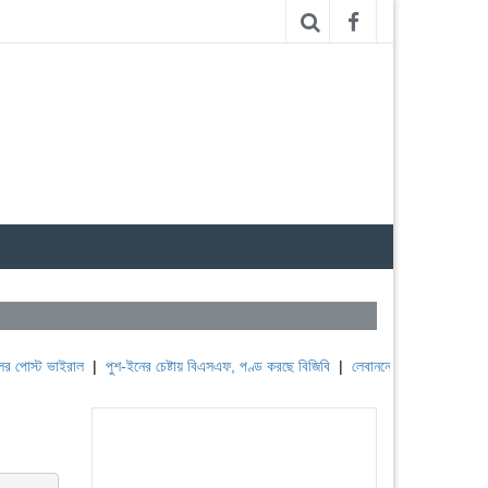
স্ট ভাইরাল
|
পুশ-ইনের চেষ্টায় বিএসএফ, পণ্ড করছে বিজিবি
|
লেবাননের ঐতিহাসিক বউফোর্ট দুর