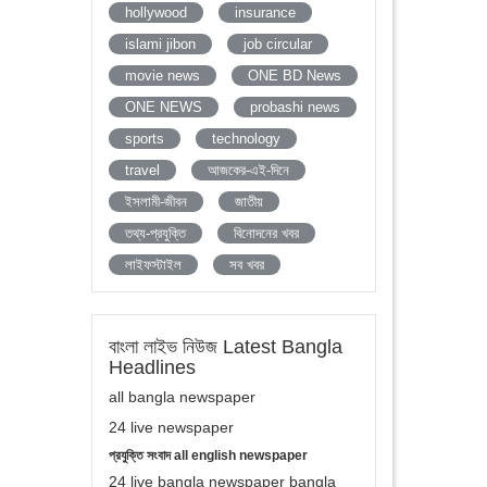
hollywood
insurance
islami jibon
job circular
movie news
ONE BD News
ONE NEWS
probashi news
sports
technology
travel
আজকের-এই-দিনে
ইসলামী-জীবন
জাতীয়
তথ্য-প্রযুক্তি
বিনোদনের খবর
লাইফস্টাইল
সব খবর
বাংলা লাইভ নিউজ Latest Bangla
Headlines
all bangla newspaper
24 live newspaper
প্রযুক্তি সংবাদ all english newspaper
24 live bangla newspaper bangla