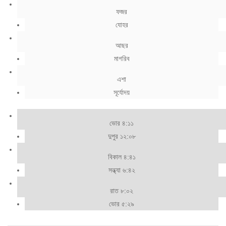
ফজর
যোহর
আছর
মাগরিব
এশা
সূর্যোদয়
ভোর ৪:১১
দুপুর ১২:০৮
বিকাল ৪:৪১
সন্ধ্যা ৬:৪২
রাত ৮:০২
ভোর ৫:২৯