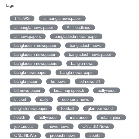
Tags
1 NEWS
all bangla newspaper
all bangla news paper
All Headlines
all newspapers
bangladeshi news paper
bangladeshi newspaper
bangladesh news
bangladesh newspaper
bangladesh news paper
bangladesh newspapers
bangla news
bangla newspaper
bangla news paper
bangla paper
bd news
bd news 24
bd news paper
bidai hajj speech
bollywood
cricket
daily
economy news
english newspaper
football
glamour world
health
hollywood
insurance
islami jibon
job circular
movie news
ONE BD News
ONE NEWS
probashi news
sports