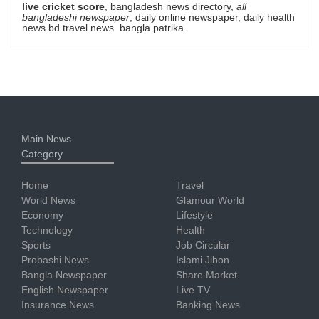
live cricket score
, bangladesh news directory,
all
bangladeshi newspaper
, daily online newspaper, daily health
news bd travel news bangla patrika
Main News
Category
Home
Travel
World News
Glamour World
Economy
Lifestyle
Technology
Health
Sports
Job Circular
Probashi News
Islami Jibon
Bangla Newspaper
Share Market
English Newspaper
Live TV
Insurance News
Banking News