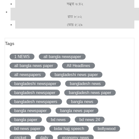
সন্ধ্যা ৬:৪২
রাত ৮:০২
ভোর ৫:২৯
Tags
1 NEWS
all bangla newspaper
all bangla news paper
All Headlines
all newspapers
bangladeshi news paper
bangladeshi newspaper
bangladesh news
bangladesh newspaper
bangladesh news paper
bangladesh newspapers
bangla news
bangla newspaper
bangla news paper
bangla paper
bd news
bd news 24
bd news paper
bidai hajj speech
bollywood
cricket
daily
economy news