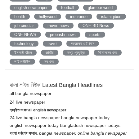
english newspaper
football
glamour world
health
hollywood
insurance
islami jibon
job circular
movie news
ONE BD News
ONE NEWS
probashi news
sports
technology
travel
আজকের-এই-দিনে
ইসলামী-জীবন
জাতীয়
তথ্য-প্রযুক্তি
বিনোদনের খবর
লাইফস্টাইল
সব খবর
বাংলা লাইভ নিউজ Latest Bangla Headlines
all bangla newspaper
24 live newspaper
প্রযুক্তি সংবাদ all english newspaper
24 live bangla newspaper bangla newspaper today
english newspaper today Bangladesh newspaper todays
বাংলা সর্বশেষ সংবাদ
,
bangla newspaper, online bangla newspaper