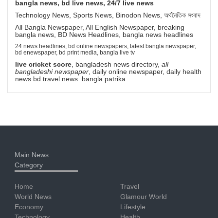
bangla news, bd live news, 24/7 live news
Technology News, Sports News, Binodon News, অর্থনৈতিক সংবাদ
All Bangla Newspaper, All English Newspaper, breaking
bangla news, BD News Headlines, bangla news headlines
24 news headlines, bd online newspapers, latest bangla newspaper,
bd enewspaper, bd print media, bangla live tv
live cricket score
, bangladesh news directory,
all
bangladeshi newspaper
, daily online newspaper, daily health
news bd travel news bangla patrika
Main News
Category
Home
Travel
World News
Glamour World
Economy
Lifestyle
Technology
Health