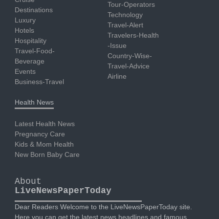
Tour-Operators
Destinations
Technology
Luxury
Travel-Alert
Hotels
Travelers-Health
Hospitality
-Issue
Travel-Food-
Country-Wise-
Beverage
Travel-Advice
Events
Airline
Business-Travel
Health News
Latest Health News
Pregnancy Care
Kids & Mom Health
New Born Baby Care
About
LiveNewsPaperToday
Dear Readers Welcome to the LiveNewsPaperToday site.
Here you can get the latest news headlines and famous