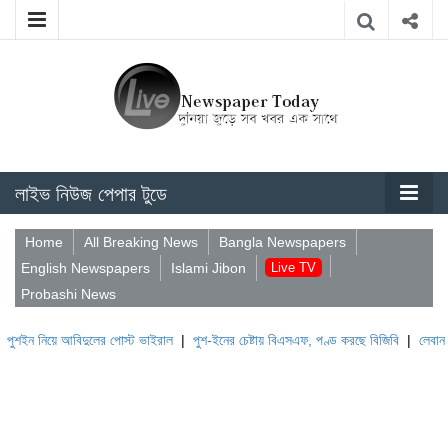
লাইভ নিউজ পেপার টুডে
Home
All Breaking News
Bangla Newspapers
English Newspapers
Islami Jibon
Live TV
Probashi News
 আবিদুলের পোস্ট ভাইরাল
|
পুশ-ইনের চেষ্টায় বিএসএফ, পণ্ড করছে বিজিবি
|
লেবাননের ঐতিহাসি