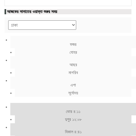
আজকের সালাতের ওয়াক্ত শুরুর সময়
ফজর
যোহর
আছর
মাগরিব
এশা
সূর্যোদয়
ভোর ৪:১১
দুপুর ১২:০৮
বিকাল ৪:৪১