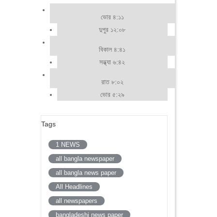
ভোর ৪:১১
দুপুর ১২:০৮
বিকাল ৪:৪১
সন্ধ্যা ৬:৪২
রাত ৮:০২
ভোর ৫:২৯
Tags
1 NEWS
all bangla newspaper
all bangla news paper
All Headlines
all newspapers
bangladeshi news paper