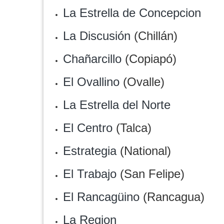
La Estrella de Concepcion
La Discusión
(Chillán)
Chañarcillo
(Copiapó)
El Ovallino
(Ovalle)
La Estrella del Norte
El Centro
(Talca)
Estrategia
(National)
El Trabajo
(San Felipe)
El Rancagüino
(Rancagua)
La Region