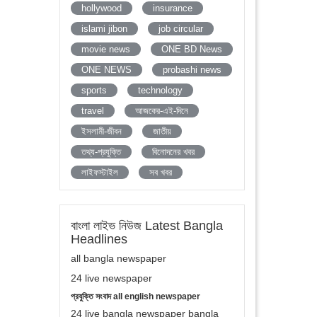
hollywood
insurance
islami jibon
job circular
movie news
ONE BD News
ONE NEWS
probashi news
sports
technology
travel
আজকের-এই-দিনে
ইসলামী-জীবন
জাতীয়
তথ্য-প্রযুক্তি
বিনোদনের খবর
লাইফস্টাইল
সব খবর
বাংলা লাইভ নিউজ Latest Bangla
Headlines
all bangla newspaper
24 live newspaper
প্রযুক্তি সংবাদ all english newspaper
24 live bangla newspaper bangla