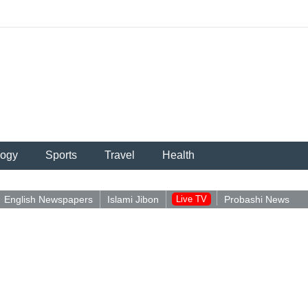
logy
Sports
Travel
Health
English Newspapers
Islami Jibon
Live TV
Probashi News