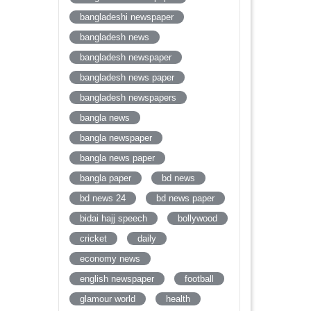
bangladeshi newspaper
bangladesh news
bangladesh newspaper
bangladesh news paper
bangladesh newspapers
bangla news
bangla newspaper
bangla news paper
bangla paper
bd news
bd news 24
bd news paper
bidai hajj speech
bollywood
cricket
daily
economy news
english newspaper
football
glamour world
health