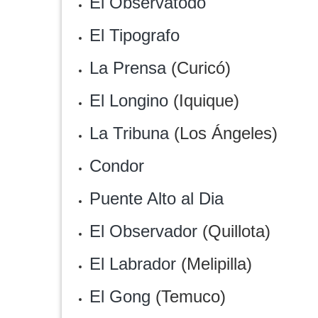
El Observatodo
El Tipografo
La Prensa
(Curicó)
El Longino
(Iquique)
La Tribuna
(Los Ángeles)
Condor
Puente Alto al Dia
El Observador
(Quillota)
El Labrador
(Melipilla)
El Gong
(Temuco)