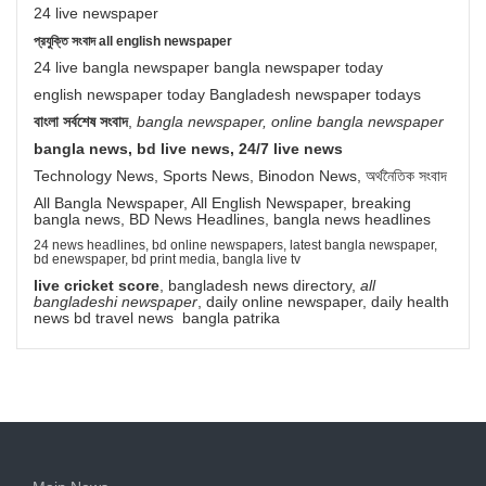
24 live newspaper
প্রযুক্তি সংবাদ all english newspaper
24 live bangla newspaper bangla newspaper today
english newspaper today Bangladesh newspaper todays
বাংলা সর্বশেষ সংবাদ
,
bangla newspaper, online bangla newspaper
bangla news, bd live news, 24/7 live news
Technology News, Sports News, Binodon News, অর্থনৈতিক সংবাদ
All Bangla Newspaper, All English Newspaper, breaking
bangla news, BD News Headlines, bangla news headlines
24 news headlines, bd online newspapers, latest bangla newspaper,
bd enewspaper, bd print media, bangla live tv
live cricket score
, bangladesh news directory,
all
bangladeshi newspaper
, daily online newspaper, daily health
news bd travel news bangla patrika