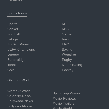
Sports News
Sports
NFL
Cricket
NBA
Football
Soccer
LaLiga
Racing
English-Premier
UFC
UEFA-Champions-
Boxing
League
Wrestling
BundesLiga
Rugby
Tennis
Motor-Racing
Golf
Hockey
Glamour World
Glamour World
Upcoming-Movies
Celebrity-News
Movie-Reviews
Hollywood-News
Movie-Trailers
Bollywood-News
Music-World