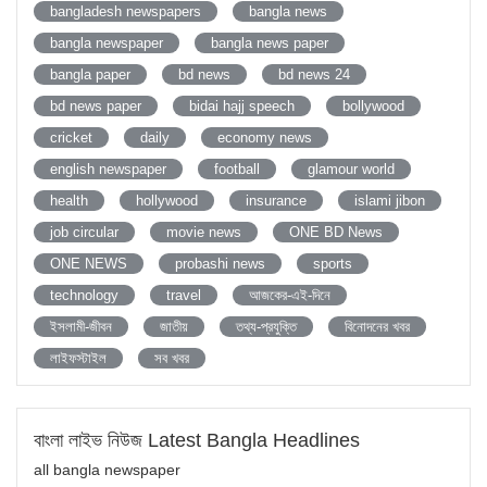
bangladesh newspapers
bangla news
bangla newspaper
bangla news paper
bangla paper
bd news
bd news 24
bd news paper
bidai hajj speech
bollywood
cricket
daily
economy news
english newspaper
football
glamour world
health
hollywood
insurance
islami jibon
job circular
movie news
ONE BD News
ONE NEWS
probashi news
sports
technology
travel
আজকের-এই-দিনে
ইসলামী-জীবন
জাতীয়
তথ্য-প্রযুক্তি
বিনোদনের খবর
লাইফস্টাইল
সব খবর
বাংলা লাইভ নিউজ Latest Bangla Headlines
all bangla newspaper