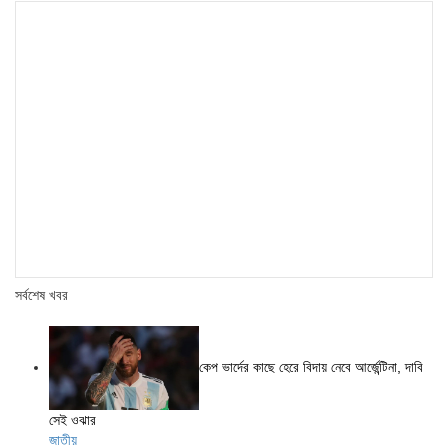
সর্বশেষ খবর
কেপ ভার্দের কাছে হেরে বিদায় নেবে আর্জেন্টিনা, দাবি
সেই ওঝার
জাতীয়