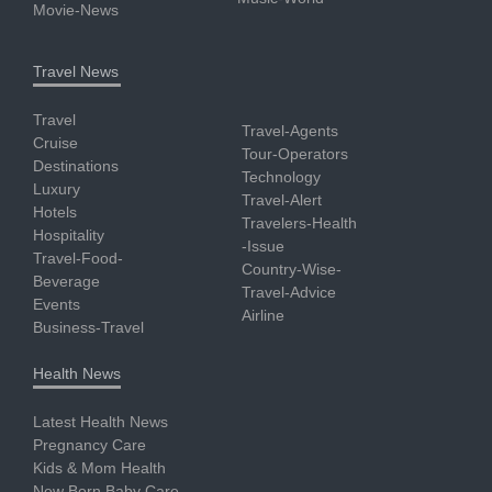
Movie-News
Travel News
Travel
Travel-Agents
Cruise
Tour-Operators
Destinations
Technology
Luxury
Travel-Alert
Hotels
Travelers-Health
Hospitality
-Issue
Travel-Food-
Country-Wise-
Beverage
Travel-Advice
Events
Airline
Business-Travel
Health News
Latest Health News
Pregnancy Care
Kids & Mom Health
New Born Baby Care