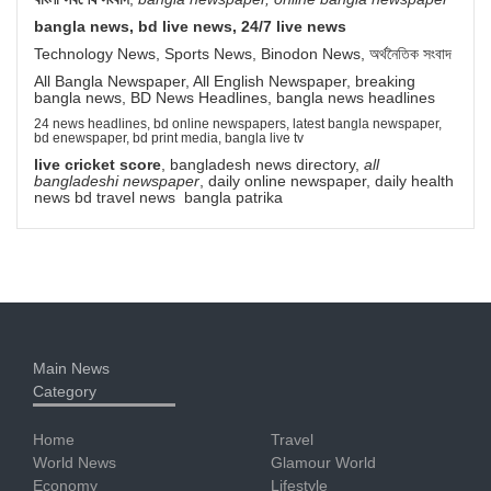
bangla news, bd live news, 24/7 live news
Technology News, Sports News, Binodon News, অর্থনৈতিক সংবাদ
All Bangla Newspaper, All English Newspaper, breaking
bangla news, BD News Headlines, bangla news headlines
24 news headlines, bd online newspapers, latest bangla newspaper,
bd enewspaper, bd print media, bangla live tv
live cricket score
, bangladesh news directory,
all
bangladeshi newspaper
, daily online newspaper, daily health
news bd travel news bangla patrika
Main News
Category
Home
Travel
World News
Glamour World
Economy
Lifestyle