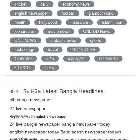
cricket
daily
economy news
english newspaper
football
glamour world
health
hollywood
insurance
islami jibon
job circular
movie news
ONE BD News
ONE NEWS
probashi news
sports
technology
travel
আজকের-এই-দিনে
ইসলামী-জীবন
জাতীয়
তথ্য-প্রযুক্তি
বিনোদনের খবর
লাইফস্টাইল
সব খবর
বাংলা লাইভ নিউজ Latest Bangla Headlines
all bangla newspaper
24 live newspaper
প্রযুক্তি সংবাদ all english newspaper
24 live bangla newspaper bangla newspaper today
english newspaper today Bangladesh newspaper todays
বাংলা সর্বশেষ সংবাদ
,
bangla newspaper, online bangla newspaper