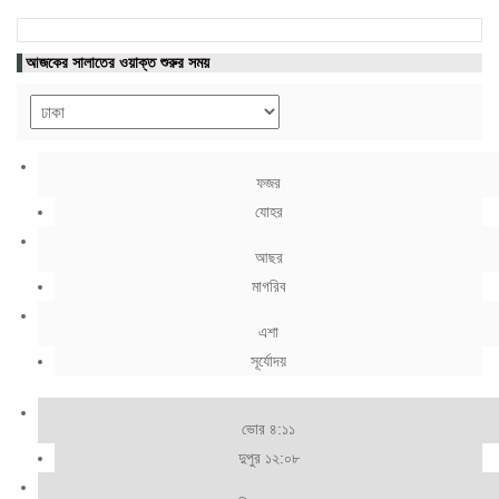
আজকের সালাতের ওয়াক্ত শুরুর সময়
ফজর
যোহর
আছর
মাগরিব
এশা
সূর্যোদয়
ভোর ৪:১১
দুপুর ১২:০৮