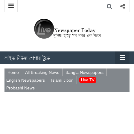
লাইভ নিউজ পেপার টুডে
Home
All Breaking News
Bangla Newspapers
English Newspapers
Islami Jibon
Live TV
Probashi News