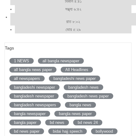
বিকাল ৪:৪১
সন্ধ্যা ৬:৪২
রাত ৮:০২
ভোর ৫:২৯
Tags
1 NEWS
all bangla newspaper
all bangla news paper
All Headlines
all newspapers
bangladeshi news paper
bangladeshi newspaper
bangladesh news
bangladesh newspaper
bangladesh news paper
bangladesh newspapers
bangla news
bangla newspaper
bangla news paper
bangla paper
bd news
bd news 24
bd news paper
bidai hajj speech
bollywood