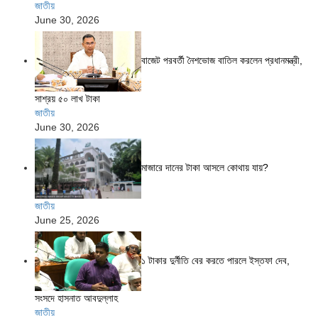
জাতীয়
June 30, 2026
বাজেট পরবর্তী নৈশভোজ বাতিল করলেন প্রধানমন্ত্রী,
সাশ্রয় ৫০ লাখ টাকা
জাতীয়
June 30, 2026
মাজারে দানের টাকা আসলে কোথায় যায়?
জাতীয়
June 25, 2026
১ টাকার দুর্নীতি বের করতে পারলে ইস্তফা দেব,
সংসদে হাসনাত আবদুল্লাহ
জাতীয়