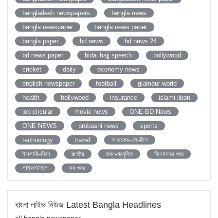
bangladesh newspapers
bangla news
bangla newspaper
bangla news paper
bangla paper
bd news
bd news 24
bd news paper
bidai hajj speech
bollywood
cricket
daily
economy news
english newspaper
football
glamour world
health
hollywood
insurance
islami jibon
job circular
movie news
ONE BD News
ONE NEWS
probashi news
sports
technology
travel
আজকের-এই-দিনে
ইসলামী-জীবন
জাতীয়
তথ্য-প্রযুক্তি
বিনোদনের খবর
লাইফস্টাইল
সব খবর
বাংলা লাইভ নিউজ Latest Bangla Headlines
all bangla newspaper