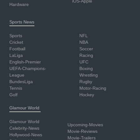
iOS-Apple
Hardware
Sports News
Sports
NFL
Cricket
NBA
Football
Soccer
LaLiga
Racing
English-Premier
UFC
UEFA-Champions-
Boxing
League
Wrestling
BundesLiga
Rugby
Tennis
Motor-Racing
Golf
Hockey
Glamour World
Glamour World
Upcoming-Movies
Celebrity-News
Movie-Reviews
Hollywood-News
Movie-Trailers