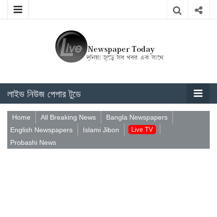
লাইভ নিউজ পেপার টুডে
Home
All Breaking News
Bangla Newspapers
English Newspapers
Islami Jibon
Live TV
Probashi News