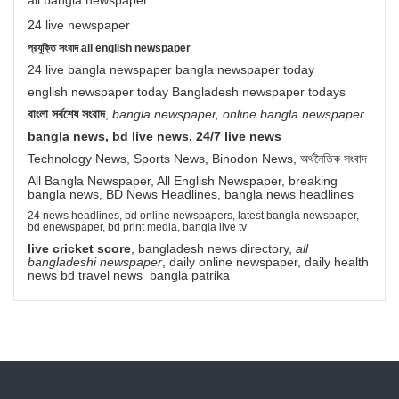
24 live newspaper
প্রযুক্তি সংবাদ all english newspaper
24 live bangla newspaper bangla newspaper today
english newspaper today Bangladesh newspaper todays
বাংলা সর্বশেষ সংবাদ
,
bangla newspaper, online bangla newspaper
bangla news, bd live news, 24/7 live news
Technology News, Sports News, Binodon News, অর্থনৈতিক সংবাদ
All Bangla Newspaper, All English Newspaper, breaking
bangla news, BD News Headlines, bangla news headlines
24 news headlines, bd online newspapers, latest bangla newspaper,
bd enewspaper, bd print media, bangla live tv
live cricket score
, bangladesh news directory,
all
bangladeshi newspaper
, daily online newspaper, daily health
news bd travel news bangla patrika