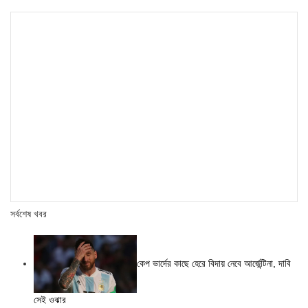
সর্বশেষ খবর
কেপ ভার্দের কাছে হেরে বিদায় নেবে আর্জেন্টিনা, দাবি
সেই ওঝার