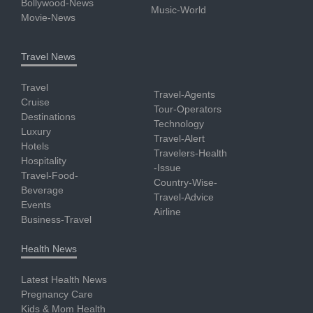
Bollywood-News
Music-World
Movie-News
Travel News
Travel
Travel-Agents
Cruise
Tour-Operators
Destinations
Technology
Luxury
Travel-Alert
Hotels
Travelers-Health
Hospitality
-Issue
Travel-Food-
Country-Wise-
Beverage
Travel-Advice
Events
Airline
Business-Travel
Health News
Latest Health News
Pregnancy Care
Kids & Mom Health