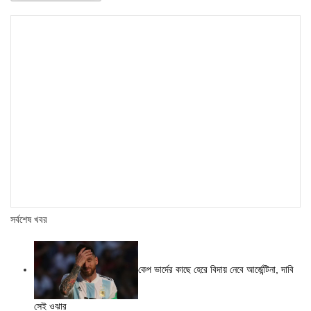
সর্বশেষ খবর
কেপ ভার্দের কাছে হেরে বিদায় নেবে আর্জেন্টিনা, দাবি
সেই ওঝার