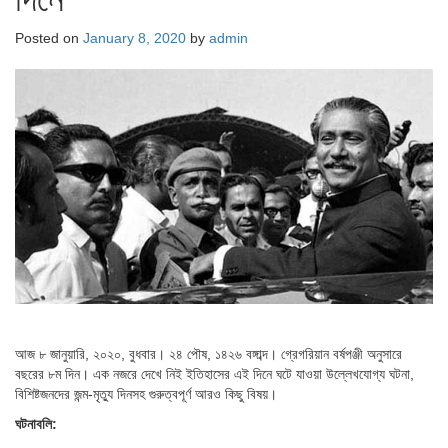
Posted on
January 8, 2020
by
admin
আজ ৮ জানুয়ারি, ২০২০, বুধবার। ২৪ পৌষ, ১৪২৬ বঙ্গাব্দ। গ্রেগরিয়ান বর্ষপঞ্জী অনুসারে
বছরের ৮ম দিন। এক নজরে দেখে নিই ইতিহাসের এই দিনে ঘটে যাওয়া উল্লেখযোগ্য ঘটনা,
বিশিষ্টজনদের জন্ম-মৃত্যু দিনসহ গুরুত্বপূর্ণ আরও কিছু বিষয়।
ঘটনাবলি: