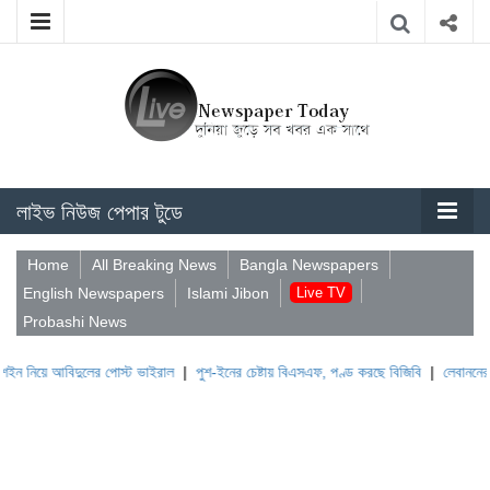
লাইভ নিউজ পেপার টুডে
Home
All Breaking News
Bangla Newspapers
English Newspapers
Islami Jibon
Live TV
Probashi News
বিদুলের পোস্ট ভাইরাল
|
পুশ-ইনের চেষ্টায় বিএসএফ, পণ্ড করছে বিজিবি
|
লেবাননের ঐতিহাসিক ব