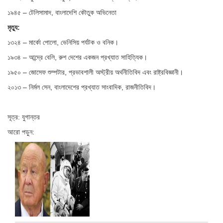
১৯৪৫ – টেলিসামাদ, বাংলাদেশি কৌতুক অভিনেতা
মৃত্যু:
১৩২৪ – মার্কো পোলো, ভেনিসিয় পর্যটক ও বনিক।
১৯৩৪ – আন্দ্রে বেলি, রুশ দেশের একজন প্রখ্যাত সাহিত্যিক।
১৯৫০ – জোসেফ শুম্পটার, প্রভাবশালী অস্ট্রীয় অর্থনীতিবিদ এবং রাষ্ট্রবিজ্ঞানী।
২০১৩ – নির্মল সেন, বাংলাদেশের প্রখ্যাত সাংবাদিক, রাজনীতিবিদ।
সূত্র: যুগান্তর
আরো পড়ুন: