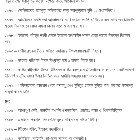
নতুন দেশের স্বীকৃতির জন্যে বিশ্বের কাছে আবেদন জানান।
১৯৭৩ – সোভিয়াতের মহাশূন্য অভিযানের জন্য মহাশূন্যযান লুনি-২১ উৎক্ষেপিত।
১৯৭৭ – আর্মেনিয়ার স্বাধীনতা আন্দোলনের সাথে জড়িত গোষ্ঠি রাশিয়াতে এক সাথে ৩৭ মিনিটের
মাধ্যে তিন স্থানে বোমা হামলা চালায় এতে ৭ জন মারা যায়।
১৯৭৮ – ইরানের পবিত্র নগরী কোমে ইরানের তৎকালীন শাসক রেজা শাহের বিরুদ্ধে বিক্ষোভ
করে।
১৯৯৩ – সার্বীয় বন্দুকধারীদের গুলিতে বসনিয়ার উপ-প্রধানমন্ত্রী নিহত।
১৯৯৬ – জায়ারে পরিবহন বিমান বিধ্বস্ত হয়ে ১ হাজার নিহত হয়।
১৯১৮ – মার্কিন রাষ্ট্রপতি উড্রো উইলসন মার্কিন কংগ্রেসে ঐতিহাসিক ভাষণ দেন। এই ভাষণে
উল্লিখিত চৌদ্দ দফার উপর ভিত্তি করে জার্মানি অস্ত্রসংবরণে সম্মত হয়।
১৯৭২ – পাকিস্তানের কারগার থেকে বঙ্গবন্ধু শেখ মুজিবুর রহমান মুক্তি পান, লন্ডনের উদ্দেশ্যে
যাত্রা করেন তিনি।
জন্ম:
১৯০৯ – আশাপূর্ণা দেবী, ভারতীয় বাঙালি ঔপন্যাসিক, ছোটোগল্পকার ও শিশুসাহিত্যিক
১৯৩৫ – এল্‌ভিস প্রেস্‌লি, কিংবদন্তিতুল্য মার্কিন রক্‌ সঙ্গীত শিল্পী।
১৯৪২ – স্টিফেন হকিং, ইংরেজ পদার্থবিদ।
১৯৪২ – জুনিচিরো কোইযুমি, জাপানের সাবেক প্রধানমন্ত্রী।