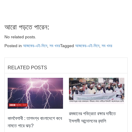
আরো পড়তে পারেন:
No related posts.
Posted in
আজকের-এই-দিনে
,
সব খবর
Tagged
আজকের-এই-দিনে
,
সব খবর
RELATED POSTS
রমজানের পবিত্রতা রক্ষার দাবীতে
কালবৈশাখী : তাপদগ্ধ বাংলাদেশে কবে
ইসলামী আন্দোলনের র‌্যালি
নামতে পারে ঝড়?