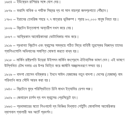
১৬৫৪ – ইউক্রেন রাশিয়ার সঙ্গে যোগ দেয়।
১৬৭৯ – ফরাসি নাবিক ও পর্যটক সিয়্যর দ্য লা সাল নায়গ্রা জলপ্রপাতে পৌঁছান।
১৭৮০ – ইরানের তেবরিজ শহরে ৭.৭ মাত্রার ভূমিকম্প। প্রায় ৮০,০০০ মানুষ নিহত হয়।
১৮০৬ – ব্রিটেন উত্তমাশা অন্তরীপ দখল করে নেয়।
১৮৬৭ – আফ্রিকান আমেরিকানরা ভোটাধিকার লাভ করে।
১৯১৬ – প্রধানত ব্রিটেন এবং ফ্রান্সের সমন্বয়ে গঠিত মিত্র বাহিনী তুরস্কের বিরুদ্ধে তাদের
গ্যালিওপোলি অভিযানের সমাপ্তি ঘোষণা করতে বাধ্য হয়।
১৯১৮ – মার্কিন রাষ্ট্রপতি উড্রো উইলসন মার্কিন কংগ্রেসে ঐতিহাসিক ভাষণ দেন। এই ভাষণে
উল্লিখিত চৌদ্দ দফার এর উপর ভিত্তি করে জার্মানি অস্ত্রসংবরণে সম্মত হয়।
১৯২৬ – বাদশা হোসেন বহিষ্কার। ইবনে সাউদ হেজাজের নতুন বাদশা। দেশের (হেজাজ) নাম
পরিবর্তন করে সৌদি আরব করা হয়।
১৯৪০ – ব্রিটেনে যুদ্ধ পরিস্থিতিতে চিনি মাখন ইত্যাদির রেশন শুরু।
১৯৫৯ – জেনারেল চার্লস দ্য গল ফ্রান্সের প্রেসিডেন্ট হন।
১৯৬৩ – প্রথমবারের মতো লিওনার্দো দ্য ভিঞ্চির বিখ্যাত পেইন্টিং মোনালিসা আমেরিকার
ন্যাশনাল গ্যালারী অব আর্টে প্রদর্শন।