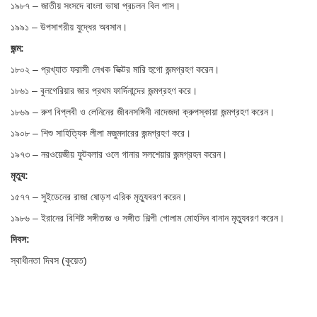
১৯৮৭ – জাতীয় সংসদে বাংলা ভাষা প্রচলন বিল পাস।
১৯৯১ – উপসাগরীয় যুদ্ধের অবসান।
জন্ম:
১৮০২ – প্রখ্যাত ফরাসী লেখক ভিক্টর মারি হুগো জন্মগ্রহণ করেন।
১৮৬১ – বুলগেরিয়ার জার প্রথম ফার্দিনান্দের জন্মগ্রহণ করে।
১৮৬৯ – রুশ বিপ্লবী ও লেনিনের জীবনসঙ্গিনী নাদেজদা ক্রুপস্কায়া জন্মগ্রহণ করেন।
১৯০৮ – শিশু সাহিত্যিক লীলা মজুমদারের জন্মগ্রহণ করে।
১৯৭৩ – নরওয়েজীয় ফুটবলার ওলে গানার সলশেয়ার জন্মগ্রহন করেন।
মৃত্যু:
১৫৭৭ – সুইডেনের রাজা ষোড়শ এরিক মৃত্যুবরণ করেন।
১৯৮৬ – ইরানের বিশিষ্ট সঙ্গীতজ্ঞ ও সঙ্গীত শিল্পী গোলাম মোহসিন বানান মৃত্যুবরণ করেন।
দিবস:
স্বাধীনতা দিবস (কুয়েত)