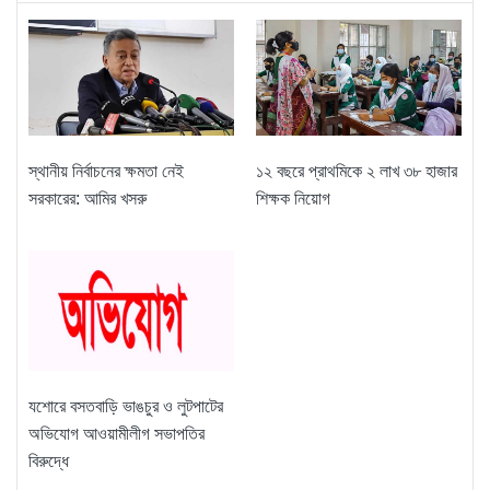
স্থানীয় নির্বাচনের ক্ষমতা নেই
১২ বছরে প্রাথমিকে ২ লাখ ৩৮ হাজার
সরকারের: আমির খসরু
শিক্ষক নিয়োগ
যশোরে বসতবাড়ি ভাঙচুর ও লুটপাটের
অভিযোগ আওয়ামীলীগ সভাপতির
বিরুদ্ধে