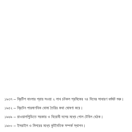
১৯৩৭ – ব্রিটিশ বাংলার প্রায় সওয়া ২ লাখ চটকল শ্রমিকের ৭৪ দিনের সাধারণ ধর্মঘট শুরু।
১৯৫২ – ব্রিটেন পারমাণবিক বোমা তৈরির কথা ঘোষণা করে।
১৯৬৯ – রাওয়ালপিন্ডিতে সরকার ও বিরোধী দলের মধ্যে গোল টেবিল বেঠক।
১৯৮০ – ইসরাইল ও মিশরের মধ্যে কূটনৈতিক সম্পর্ক স্থাপন।