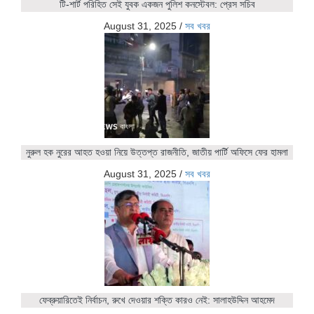
টি-শার্ট পরিহিত সেই যুবক একজন পুলিশ কনস্টেবল: প্রেস সচিব
August 31, 2025
/
সব খবর
নুরুল হক নুরের আহত হওয়া নিয়ে উত্তপ্ত রাজনীতি, জাতীয় পার্টি অফিসে ফের হামলা
August 31, 2025
/
সব খবর
ফেব্রুয়ারিতেই নির্বাচন, রুখে দেওয়ার শক্তি কারও নেই: সালাহউদ্দিন আহমেদ