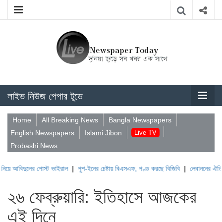
লাইভ নিউজ পেপার টুডে
Home
All Breaking News
Bangla Newspapers
English Newspapers
Islami Jibon
Live TV
Probashi News
ের পোস্ট ভাইরাল
|
পুশ-ইনের চেষ্টায় বিএসএফ, পণ্ড করছে বিজিবি
|
লেবাননের ঐতিহাসিক বউফোর্
২৬ ফেব্রুয়ারি: ইতিহাসে আজকের
এই দিনে