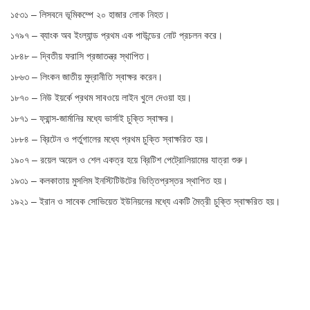
১৫৩১ – লিসবনে ভূমিকম্পে ২০ হাজার লোক নিহত।
১৭৯৭ – ব্যাংক অব ইংল্যান্ড প্রথম এক পাউন্ডের নোট প্রচলন করে।
১৮৪৮ – দ্বিতীয় ফরাসি প্রজাতন্ত্র স্থাপিত।
১৮৬৩ – লিংকন জাতীয় মুদ্রানীতি স্বাক্ষর করেন।
১৮৭০ – নিউ ইয়র্কে প্রথম সাবওয়ে লাইন খুলে দেওয়া হয়।
১৮৭১ – ফ্রান্স-জার্মানির মধ্যে ভার্সাই চুক্তি স্বাক্ষর।
১৮৮৪ – ব্রিটেন ও পর্তুগালের মধ্যে প্রথম চুক্তি স্বাক্ষরিত হয়।
১৯০৭ – রয়েল অয়েল ও শেল একত্র হয়ে ব্রিটিশ পেট্রোলিয়ামের যাত্রা শুরু।
১৯৩১ – কলকাতায় মুসলিম ইনস্টিটিউটের ভিত্তিপ্রস্তর স্থাপিত হয়।
১৯২১ – ইরান ও সাবেক সোভিয়েত ইউনিয়নের মধ্যে একটি মৈত্রী চুক্তি স্বাক্ষরিত হয়।