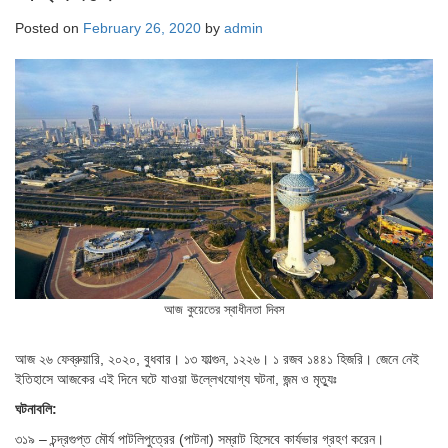
Posted on
February 26, 2020
by
admin
আজ কুয়েতের স্বাধীনতা দিবস
আজ ২৬ ফেব্রুয়ারি, ২০২০, বুধবার। ১৩ ফাল্গুন, ১২২৬। ১ রজব ১৪৪১ হিজরি। জেনে নেই
ইতিহাসে আজকের এই দিনে ঘটে যাওয়া উল্লেখযোগ্য ঘটনা, জন্ম ও মৃত্যুঃ
ঘটনাবলি:
৩১৯ – চন্দ্রগুপ্ত মৌর্য পাটলিপুত্রের (পাটনা) সম্রাট হিসেবে কার্যভার গ্রহণ করেন।