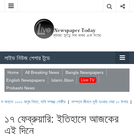
লাইভ নিউজ পেপার টুডে
Home
All Breaking News
Bangla Newspapers
English Newspapers
Islami Jibon
Live TV
Probashi News
০ মানুষ নিহত, দাবি সশস্ত্র গোষ্ঠীর
|
দাম্পত্য জীবনে সুখী হওয়ার সেরা ১০ উপায়
|
যশোরে সাপে ক
১৭ ফেব্রুয়ারি: ইতিহাসে আজকের
এই দিনে