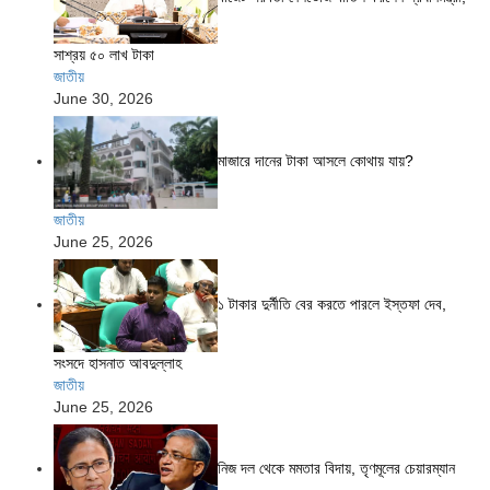
সাশ্রয় ৫০ লাখ টাকা
জাতীয়
June 30, 2026
মাজারে দানের টাকা আসলে কোথায় যায়?
জাতীয়
June 25, 2026
১ টাকার দুর্নীতি বের করতে পারলে ইস্তফা দেব,
সংসদে হাসনাত আবদুল্লাহ
জাতীয়
June 25, 2026
নিজ দল থেকে মমতার বিদায়, তৃণমূলের চেয়ারম্যান