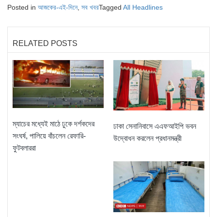
Posted in
আজকের-এই-দিনে
,
সব খবর
Tagged
All Headlines
RELATED POSTS
ম্যাচের মধ্যেই মাঠে ঢুকে দর্শকদের
ঢাকা সেনানিবাসে এএফআইপি ভবন
সংঘর্ষ, পালিয়ে বাঁচলেন রেফারি-
উদ্বোধন করলেন প্রধানমন্ত্রী
ফুটবলাররা