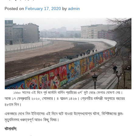
Posted on
February 17, 2020
by
admin
১৯৯০ সালের এই দিনে পূর্ব জার্মানি বার্লিন প্রাচীরের ৬শ’ ফুট ভেঙে ফেলার ঘোষণা দেয়।
আজ ১৭ ফেব্রুয়ারি ২০২০, সোমবার। ৪ ফাল্গুন ১৪২৬। গ্রেগরীয় বর্ষপঞ্জী অনুসারে বছরের
৪৮তম দিন।
একনজরে দেখে নিন ইতিহাসের এই দিনে ঘটে যাওয়া উল্লেখযোগ্য ঘটনা, বিশিষ্টজনের জন্ম-
মৃত্যুদিনসহ গুরুত্বপূর্ণ আরও কিছু বিষয়।
ঘটনাবলি: