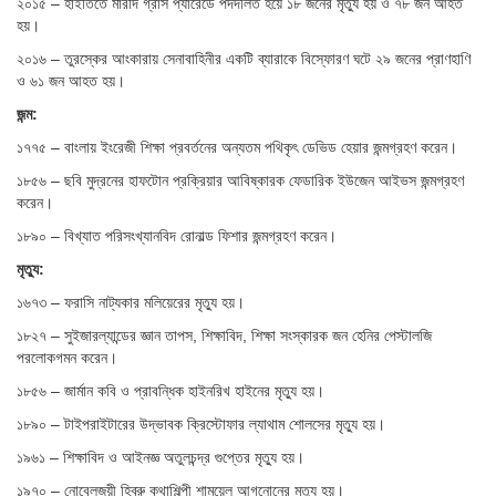
২০১৫ – হাইতিতে মারদি গ্রাস প্যারেডে পদদলিত হয়ে ১৮ জনের মৃত্যু হয় ও ৭৮ জন আহত
হয়।
২০১৬ – তুরস্কের আংকারায় সেনাবাহিনীর একটি ব্যারাকে বিস্ফোরণ ঘটে ২৯ জনের প্রাণহাণি
ও ৬১ জন আহত হয়।
জন্ম:
১৭৭৫ – বাংলায় ইংরেজী শিক্ষা প্রবর্তনের অন্যতম পথিকৃৎ ডেভিড হেয়ার জন্মগ্রহণ করেন।
১৮৫৬ – ছবি মুদ্রনের হাফটোন প্রক্রিয়ার আবিষ্কারক ফেডারিক ইউজেন আইভস জন্মগ্রহণ
করেন।
১৮৯০ – বিখ্যাত পরিসংখ্যানবিদ রোনাল্ড ফিশার জন্মগ্রহণ করেন।
মৃত্যু:
১৬৭৩ – ফরাসি নাট্যকার মলিয়েরের মৃত্যু হয়।
১৮২৭ – সুইজারল্যান্ডের জ্ঞান তাপস, শিক্ষাবিদ, শিক্ষা সংস্কারক জন হেনির পেস্টালজি
পরলোকগমন করেন।
১৮৫৬ – জার্মান কবি ও প্রাবন্ধিক হাইনরিখ হাইনের মৃত্যু হয়।
১৮৯০ – টাইপরাইটারের উদ্ভাবক ক্রিস্টোফার ল্যাথাম শোলসের মৃত্যু হয়।
১৯৬১ – শিক্ষাবিদ ও আইনজ্ঞ অতুলচন্দ্র গুপ্তের মৃত্যু হয়।
১৯৭০ – নোবেলজয়ী হিব্রু কথাশিল্পী শামুয়েল আগনোনের মৃত্যু হয়।