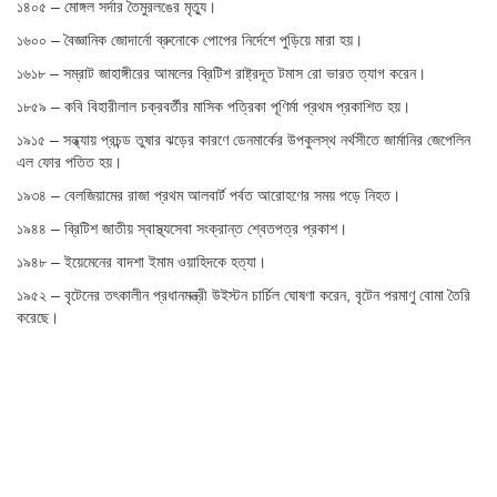
১৪০৫ – মোঙ্গল সর্দার তৈমুরলঙের মৃত্যু।
১৬০০ – বৈজ্ঞানিক জোদার্নো ব্রুনোকে পোপের নির্দেশে পুড়িয়ে মারা হয়।
১৬১৮ – সম্রাট জাহাঙ্গীরের আমলের ব্রিটিশ রাষ্ট্রদূত টমাস রো ভারত ত্যাগ করেন।
১৮৫৯ – কবি বিহারীলাল চক্রবর্তীর মাসিক পত্রিকা পূণির্মা প্রথম প্রকাশিত হয়।
১৯১৫ – সন্ধ্যায় প্রচন্ড তুষার ঝড়ের কারণে ডেনমার্কের উপকুলস্থ নর্থসীতে জার্মানির জেপেলিন
এল ফোর পতিত হয়।
১৯৩৪ – বেলজিয়ামের রাজা প্রথম আলবার্ট পর্বত আরোহণের সময় পড়ে নিহত।
১৯৪৪ – ব্রিটিশ জাতীয় স্বাস্থ্যসেবা সংক্রান্ত শ্বেতপত্র প্রকাশ।
১৯৪৮ – ইয়েমেনের বাদশা ইমাম ওয়াহিদকে হত্যা।
১৯৫২ – বৃটেনের তৎকালীন প্রধানমন্ত্রী উইস্টন চার্চিল ঘোষণা করেন, বৃটেন পরমাণু বোমা তৈরি
করেছে।