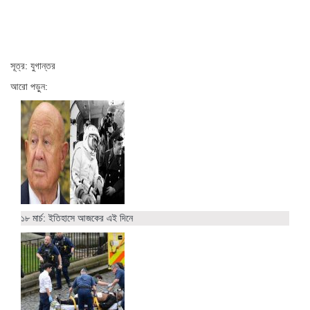
সূত্র: যুগান্তর
আরো পড়ুন:
১৮ মার্চ: ইতিহাসে আজকের এই দিনে