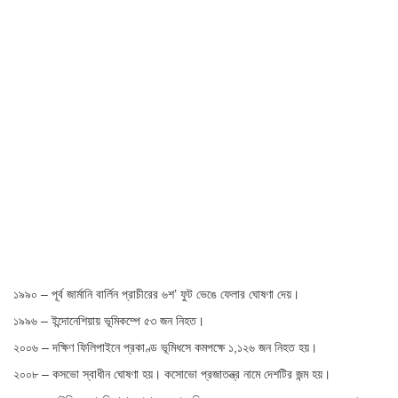
১৯৯০ – পূর্ব জার্মানি বার্লিন প্রাচীরের ৬শ’ ফুট ভেঙে ফেলার ঘোষণা দেয়।
১৯৯৬ – ইন্দোনেশিয়ায় ভূমিকম্পে ৫৩ জন নিহত।
২০০৬ – দক্ষিণ ফিলিপাইনে প্রকাণ্ড ভূমিধসে কমপক্ষে ১,১২৬ জন নিহত হয়।
২০০৮ – কসভো স্বাধীন ঘোষণা হয়। কসোভো প্রজাতন্ত্র নামে দেশটির জন্ম হয়।