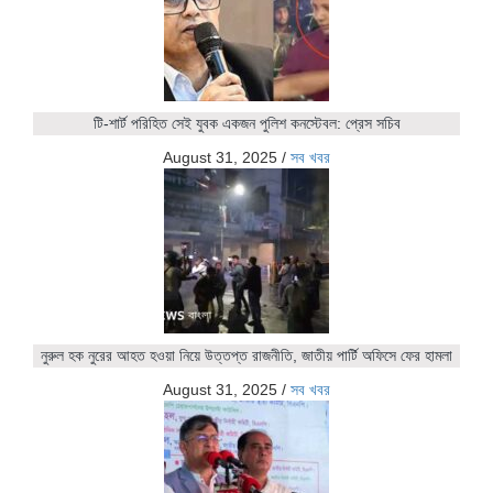
টি-শার্ট পরিহিত সেই যুবক একজন পুলিশ কনস্টেবল: প্রেস সচিব
August 31, 2025
/
সব খবর
নুরুল হক নুরের আহত হওয়া নিয়ে উত্তপ্ত রাজনীতি, জাতীয় পার্টি অফিসে ফের হামলা
August 31, 2025
/
সব খবর