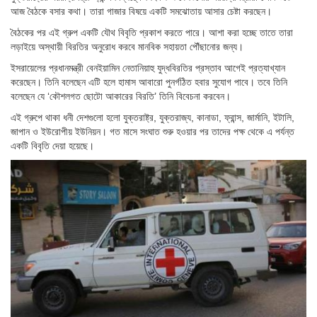
আজ বৈঠকে বসার কথা। তারা গাজার বিষয়ে একটি সমঝোতায় আসার চেষ্টা করছেন।
বৈঠকের পর এই গ্রুপ একটি যৌথ বিবৃতি প্রকাশ করতে পারে। আশা করা হচ্ছে তাতে তারা
লড়াইয়ে অস্থায়ী বিরতির অনুরোধ করবে মানবিক সহায়তা পৌঁছানোর জন্য।
ইসরায়েলের প্রধানমন্ত্রী বেনইয়ামিন নেতানিয়াহু যুদ্ধবিরতির প্রস্তাব আগেই প্রত্যাখ্যান
করেছেন। তিনি বলেছেন এটি হলে হামাস আবারো পুনর্গঠিত হবার সুযোগ পাবে। তবে তিনি
বলেছেন যে ‘কৌশলগত ছোটো আকারের বিরতি’ তিনি বিবেচনা করবেন।
এই গ্রুপে থাকা ধনী দেশগুলো হলো যুক্তরাষ্ট্র, যুক্তরাজ্য, কানাডা, ফ্রান্স, জার্মানি, ইটালি,
জাপান ও ইউরোপীয় ইউনিয়ন। গত মাসে সংঘাত শুরু হওয়ার পর তাদের পক্ষ থেকে এ পর্যন্ত
একটি বিবৃতি দেয়া হয়েছে।