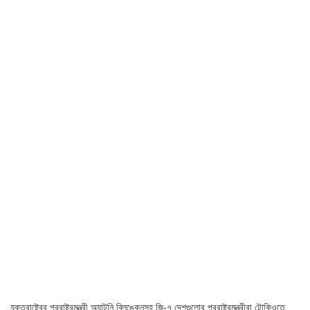
যুক্তরাষ্ট্রের পররাষ্ট্রমন্ত্রী অ্যান্টনি ব্লিঙ্কেনসহ জি-৭ দেশগুলোর পররাষ্ট্রমন্ত্রীরা টোকিওতে