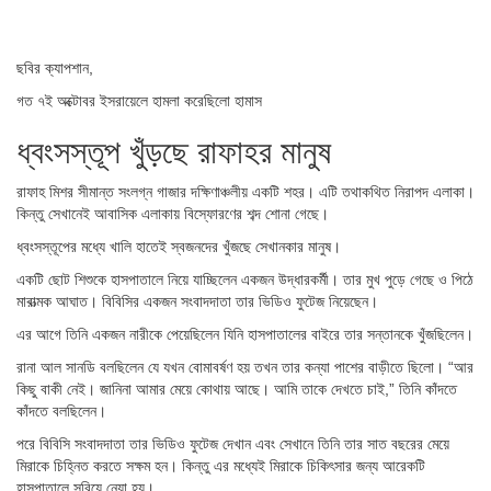
ছবির ক্যাপশান,
গত ৭ই অক্টোবর ইসরায়েলে হামলা করেছিলো হামাস
ধ্বংসস্তূপ খুঁড়ছে রাফাহর মানুষ
রাফাহ মিশর সীমান্ত সংলগ্ন গাজার দক্ষিণাঞ্চলীয় একটি শহর। এটি তথাকথিত নিরাপদ এলাকা।
কিন্তু সেখানেই আবাসিক এলাকায় বিস্ফোরণের শব্দ শোনা গেছে।
ধ্বংসস্তূপের মধ্যে খালি হাতেই স্বজনদের খুঁজছে সেখানকার মানুষ।
একটি ছোট শিশুকে হাসপাতালে নিয়ে যাচ্ছিলেন একজন উদ্ধারকর্মী। তার মুখ পুড়ে গেছে ও পিঠে
মারাত্মক আঘাত। বিবিসির একজন সংবাদদাতা তার ভিডিও ফুটেজ নিয়েছেন।
এর আগে তিনি একজন নারীকে পেয়েছিলেন যিনি হাসপাতালের বাইরে তার সন্তানকে খুঁজছিলেন।
রানা আল সানডি বলছিলেন যে যখন বোমাবর্ষণ হয় তখন তার কন্যা পাশের বাড়ীতে ছিলো। “আর
কিছু বাকী নেই। জানিনা আমার মেয়ে কোথায় আছে। আমি তাকে দেখতে চাই,” তিনি কাঁদতে
কাঁদতে বলছিলেন।
পরে বিবিসি সংবাদদাতা তার ভিডিও ফুটেজ দেখান এবং সেখানে তিনি তার সাত বছরের মেয়ে
মিরাকে চিহ্নিত করতে সক্ষম হন। কিন্তু এর মধ্যেই মিরাকে চিকিৎসার জন্য আরেকটি
হাসপাতালে সরিয়ে নেয়া হয়।