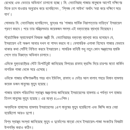
রেখেছে এবং ভেতরে অভিযান’ চালানো হচ্ছে। মি. নেতানিয়াহু গাজার মানুষকে আগেই দক্ষিণের
দিকে চলে যাওয়ার অনুরোধ করে বলেছিলেন , ‘প্লিজ গো সাউথ’ অর্থাৎ ‘দয়া করে দক্ষিণে সরে
যান’।
সোমবার মি. নেতানিয়াহু বলেছিলেন, যুদ্ধের পর ‘গাজার সার্বিক নিরাপত্তার দায়িত্ব’ ইসরায়েল
গ্রহণ করবে। পরে তার মন্ত্রিসভার কয়েকজন সদস্য এই বক্তব্যের ব্যাখ্যা দিয়েছেন।
স্ট্রাটেজিক অ্যাফেয়ার্স বিষয়ক মন্ত্রী মি. নেতানিয়াহুর বক্তব্য ব্যাখ্যা করে বলেছেন যে,
ইসরায়েল ওই অঞ্চল আবার দখল বা শাসন করবে না। বেসামরিক এলাকা হিসেবে গাজার যেভাবে
থাকার কথা সেটিই নিশ্চিত করবে ইসরায়েল। সামরিক বাহিনী শুধু নতুন কোন সন্ত্রাসের হুমকি
পেলে তার বিরুদ্ধে অভিযান চালাবে।
এদিকে যুক্তরাষ্ট্রের স্টেট ডিপার্টমেন্ট জানিয়েছে মিশরের রাফাহ ক্রসিং দিয়ে চারশর মতো মার্কিন
নাগরিক গাজা থেকে সরে এসেছে।
ওদিকে গাজার দক্ষিণাঞ্চলীয় শহর খান ইউনিস, রাফাহ ও দেইর আল বালাহ শহরে বিমান হামলায়
কয়েক ডজন মানুষের মৃত্যু হয়েছে।
গাজার হামাস পরিচালিত স্বাস্থ্য মন্ত্রণালয় জানিয়েছে ইসরায়েলের হামলায় এ পর্যন্ত দশ হাজার
তিনশ মানুষের মৃত্যু হয়েছে। এর মধ্যে ৪১০০শিশু।
অন্যদিকে হামাসের হামলায় ইসরায়েলের ১৪শ মানুষের মৃত্যু হয়েছিলো এবং জিম্মি করে নেয়া
হয়েছিলো আরও দুশো।
বিশ্ব স্বাস্থ্য সংস্থা জানিয়েছে মৃত্যু ও দুর্ভোগের মাত্রা দেখে ইসরায়েল-গাজা সংকটের বিষয়টা
উপলব্ধি করাও কঠিন।