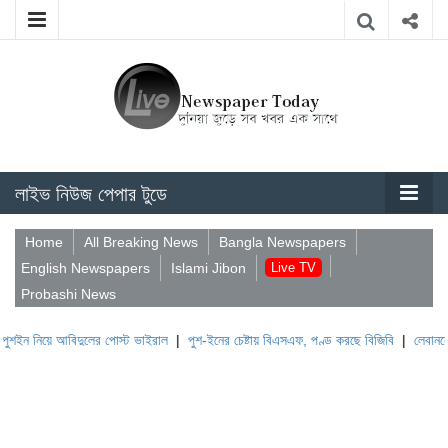
লাইভ নিউজ পেপার টুডে
Home
All Breaking News
Bangla Newspapers
English Newspapers
Islami Jibon
Live TV
Probashi News
বিদুলের পোস্ট ভাইরাল
|
পুশ-ইনের চেষ্টায় বিএসএফ, পণ্ড করছে বিজিবি
|
লেবাননের ঐতিহাসিক ব