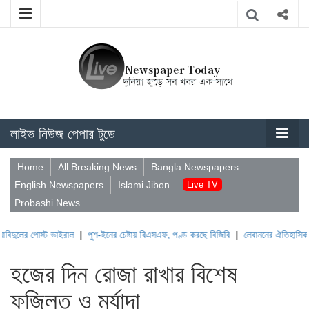
লাইভ নিউজ পেপার টুডে
Home
All Breaking News
Bangla Newspapers
English Newspapers
Islami Jibon
Live TV
Probashi News
স্ট ভাইরাল
|
পুশ-ইনের চেষ্টায় বিএসএফ, পণ্ড করছে বিজিবি
|
লেবাননের ঐতিহাসিক বউফোর্ট দু
হজের দিন রোজা রাখার বিশেষ
ফজিলত ও মর্যাদা