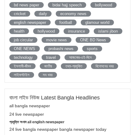
bd news paper
bidai hajj speech
bollywood
cricket
daily
economy news
english newspaper
football
glamour world
health
hollywood
insurance
islami jibon
job circular
movie news
ONE BD News
ONE NEWS
probashi news
sports
technology
travel
আজকের-এই-দিনে
ইসলামী-জীবন
জাতীয়
তথ্য-প্রযুক্তি
বিনোদনের খবর
লাইফস্টাইল
সব খবর
বাংলা লাইভ নিউজ Latest Bangla Headlines
all bangla newspaper
24 live newspaper
প্রযুক্তি সংবাদ all english newspaper
24 live bangla newspaper bangla newspaper today