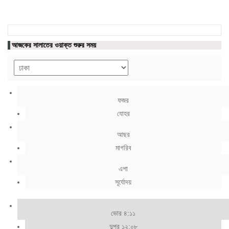
আজকের সালাতের ওয়াক্ত শুরুর সময়
ফজর
যোহর
আছর
মাগরিব
এশা
সূর্যোদয়
ভোর ৪:১১
দুপুর ১২:০৮