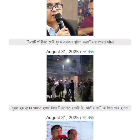
টি-শার্ট পরিহিত সেই যুবক একজন পুলিশ কনস্টেবল: প্রেস সচিব
August 31, 2025
/
সব খবর
নুরুল হক নুরের আহত হওয়া নিয়ে উত্তপ্ত রাজনীতি, জাতীয় পার্টি অফিসে ফের হামলা
August 31, 2025
/
সব খবর