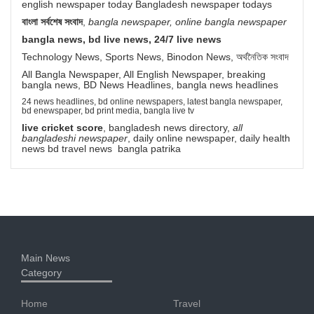
english newspaper today Bangladesh newspaper todays
বাংলা সর্বশেষ সংবাদ
,
bangla newspaper, online bangla newspaper
bangla news, bd live news, 24/7 live news
Technology News, Sports News, Binodon News, অর্থনৈতিক সংবাদ
All Bangla Newspaper, All English Newspaper, breaking
bangla news, BD News Headlines, bangla news headlines
24 news headlines, bd online newspapers, latest bangla newspaper,
bd enewspaper, bd print media, bangla live tv
live cricket score
, bangladesh news directory,
all
bangladeshi newspaper
, daily online newspaper, daily health
news bd travel news bangla patrika
Main News
Category
Home
Travel