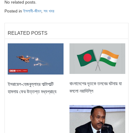
No related posts.
Posted in
ইসলামী-জীবন
,
সব খবর
RELATED POSTS
বাংলাদেশের দূতকে তলবের ঘটনায় যা
ইসরায়েল-হেজবুল্লাহর পাল্টাপাল্টি
বললো নয়াদিল্লি
হামলায় ফের উত্তপ্ত মধ্যপ্রাচ্য