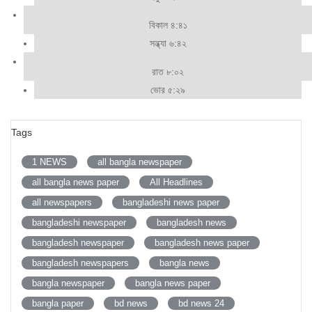
বিকাল ৪:৪১
সন্ধ্যা ৬:৪২
রাত ৮:০২
ভোর ৫:২৯
Tags
1 NEWS
all bangla newspaper
all bangla news paper
All Headlines
all newspapers
bangladeshi news paper
bangladeshi newspaper
bangladesh news
bangladesh newspaper
bangladesh news paper
bangladesh newspapers
bangla news
bangla newspaper
bangla news paper
bangla paper
bd news
bd news 24