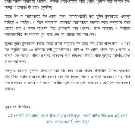
বান্দার অধিক কাছাকাছি থাকেন। অতপর ফেরেশতাদের কাছে গৌরব প্রকাশ করে জানতে চান-
আমার এ বান্দাগণ কী চায়? (মুসলিম)
হজের দিন বা আরাফাতের দিন রোজা পালন, ইবাদত-বন্দেগি করা মুমিন মুসলমানের একান্ত
দায়িত্ব ও কর্তব্য। এ দিনে আল্লাহর মেহমানরা আরাফাতের ময়দানে মহান আল্লাহর কাছে
গোনাহ মাফ ও নানান আবেদন নিয়ে রোনাজারি করে থাকেন। মহান আল্লাহ এ দিনটিতে
আবেদনকারীর সব আবেদন পূরণ করে নেন এবং তাদের ক্ষমা করে দেন।
সুতরাং মুমিন মুসলমানের উচিত, হজের মাসের অন্যতম দিন হজের দিন রোজা পালন করা। এ বছর
হজ অনুষ্ঠিত হবে ৩০ জিলহজ তথা বৃহস্পতিবার। তাই এ দিন রোজা পালন করে পেছনের ও
সামনে এক বছরের গোনাহ মাফসহ নিজেদের সারা জীবনের গোনাহ থেকে মুক্তির আশায় রোজা
পালন করা জরুরি।
আল্লাহ তাআলা মুসলিম উম্মাহকে আরাফার দিন রোজা রাখার পাশাপাশি ইবাদত-বন্দেগিতে
অতিবাহিত করার তাওফিক দান করুন। আরাফার দিনের আগের ও পরের বছরের গোনাহ থেকে
নাজাত লাভের তাওফিক দান করুন। সর্বোচ্চ প্রতিদান জান্নাত লাভ করার তাওফিক দান করুন।
আমিন।
সূত্র: জাগোনিউজ২৪
এই পোস্টটি যদি ভালো লেগে থাকে তাহলে ফেইসবুক পেজটি লাইক দিন এবং এই রকম
আরো খবরের এলার্ট পেতে থাকুন