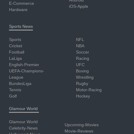
E-Commerce
iOS-Apple
Hardware
Sports News
Sports
NFL
Cricket
NBA
Football
Soccer
LaLiga
Racing
English-Premier
UFC
UEFA-Champions-
Boxing
League
Wrestling
BundesLiga
Rugby
Tennis
Motor-Racing
Golf
Hockey
Glamour World
Glamour World
Upcoming-Movies
Celebrity-News
Movie-Reviews