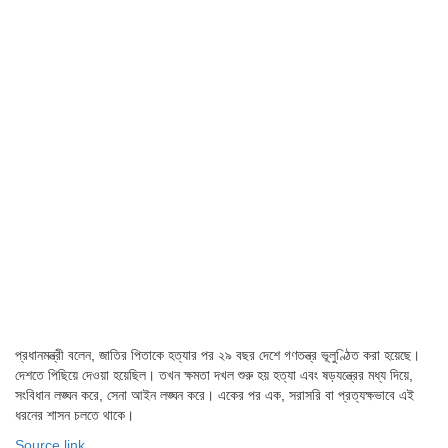
প্রধানমন্ত্রী বলেন, জাতির পিতাকে হত্যার পর ২৯ বছর দেশে গণতন্ত্র ভূলুণ্ঠিত করা হয়েছে।
দেশতে পিছিয়ে দেওয়া হয়েছিল। তখন ক্ষমতা দখল শুরু হয় হত্যা এবং ষড়যন্ত্রের মধ্য দিয়ে,
সংবিধান লঙ্ঘন করে, সেনা আইন লঙ্ঘন করে। একের পর এক, সরাসরি বা প্রত্যক্ষভাবে এই
ধরনের শাসন চলতে থাকে।
Source link