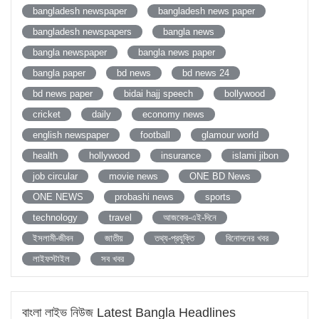
bangladesh newspaper
bangladesh news paper
bangladesh newspapers
bangla news
bangla newspaper
bangla news paper
bangla paper
bd news
bd news 24
bd news paper
bidai hajj speech
bollywood
cricket
daily
economy news
english newspaper
football
glamour world
health
hollywood
insurance
islami jibon
job circular
movie news
ONE BD News
ONE NEWS
probashi news
sports
technology
travel
আজকের-এই-দিনে
ইসলামী-জীবন
জাতীয়
তথ্য-প্রযুক্তি
বিনোদনের খবর
লাইফস্টাইল
সব খবর
বাংলা লাইভ নিউজ Latest Bangla Headlines