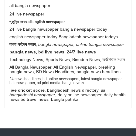
all bangla newspaper
24 live newspaper
প্রযুক্তি সংবাদ all english newspaper
24 live bangla newspaper bangla newspaper today
english newspaper today Bangladesh newspaper todays
বাংলা সর্বশেষ সংবাদ
,
bangla newspaper, online bangla newspaper
bangla news, bd live news, 24/7 live news
Technology News, Sports News, Binodon News, অর্থনৈতিক সংবাদ
All Bangla Newspaper, All English Newspaper, breaking
bangla news, BD News Headlines, bangla news headlines
24 news headlines, bd online newspapers, latest bangla newspaper,
bd enewspaper, bd print media, bangla live tv
live cricket score
, bangladesh news directory,
all
bangladeshi newspaper
, daily online newspaper, daily health
news bd travel news bangla patrika