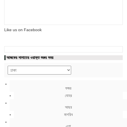
Like us on Facebook
আজকের সালাতের ওয়াক্ত শুরুর সময়
ফজর
যোহর
আছর
মাগরিব
এশা