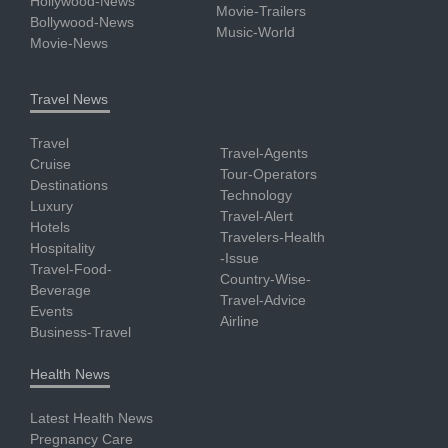
Hollywood-News
Movie-Trailers
Bollywood-News
Music-World
Movie-News
Travel News
Travel
Travel-Agents
Cruise
Tour-Operators
Destinations
Technology
Luxury
Travel-Alert
Hotels
Travelers-Health
Hospitality
-Issue
Travel-Food-
Country-Wise-
Beverage
Travel-Advice
Events
Airline
Business-Travel
Health News
Latest Health News
Pregnancy Care