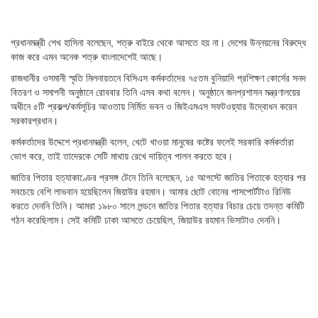
প্রধানমন্ত্রী শেখ হাসিনা বলেছেন, শত্রু বাইরে থেকে আসতে হয় না। দেশের উন্নয়নের বিরুদ্ধে
কাজ করে এমন অনেক শত্রু বাংলাদেশেই আছে।
রাজধানীর ওসমানী স্মৃতি মিলনায়তনে বিসিএস কর্মকর্তাদের ৭৫তম বুনিয়াদি প্রশিক্ষণ কোর্সের সনদ
বিতরণ ও সমাপনী অনুষ্ঠানে রোববার তিনি এসব কথা বলেন। অনুষ্ঠানে জনপ্রশাসন মন্ত্রণালয়ের
অধীনে ৫টি প্রকল্প/কর্মসূচির আওতায় নির্মিত ভবন ও জিইএমএস সফটওয়্যার উদ্বোধন করেন
সরকারপ্রধান।
কর্মকর্তাদের উদ্দেশে প্রধানমন্ত্রী বলেন, খেটে খাওয়া মানুষের কষ্টের ফলেই সরকারি কর্মকর্তারা
ভোগ করে, তাই তাদেরকে সেটি মাথায় রেখে দায়িত্ব পালন করতে হবে।
জাতির পিতার হত্যাকাণ্ডের প্রসঙ্গ টেনে তিনি বলেছেন, ১৫ আগস্টে জাতির পিতাকে হত্যার পর
সবচেয়ে বেশি লাভবান হয়েছিলেন জিয়াউর রহমান। আমার ছোট বোনের পাসপোর্টটাও রিনিউ
করতে দেননি তিনি। আমরা ১৯৮০ সালে লন্ডনে জাতির পিতার হত্যার বিচার চেয়ে তদন্ত কমিটি
গঠন করেছিলাম। সেই কমিটি ঢাকা আসতে চেয়েছিল, জিয়াউর রহমান ভিসাটাও দেননি।