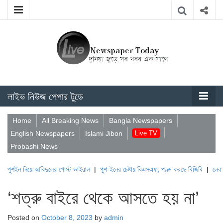
লাইভ নিউজ পেপার টুডে
Home
All Breaking News
Bangla Newspapers
English Newspapers
Islami Jibon
Live TV
Probashi News
িয়ে আবিদুলের পোস্ট ভাইরাল
|
পুশ-ইনের চেষ্টায় বিএসএফ, পণ্ড করছে বিজিবি
|
লেবাননের ঐতিহা
‘শত্রু বাইরে থেকে আসতে হয় না’
Posted on
October 8, 2023
by
admin