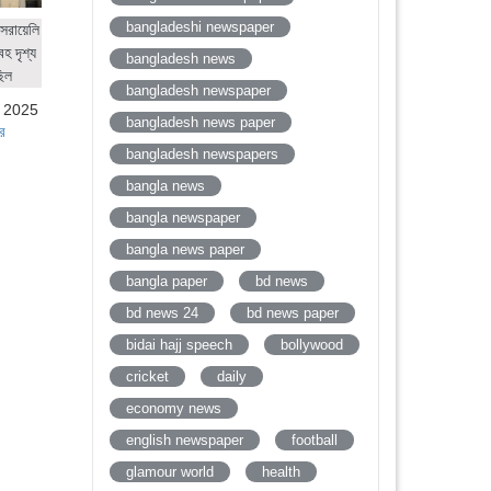
bangladeshi newspaper
সরায়েলি
হ দৃশ্য
bangladesh news
ছিল
bangladesh newspaper
, 2025
bangladesh news paper
র
bangladesh newspapers
bangla news
bangla newspaper
bangla news paper
bangla paper
bd news
bd news 24
bd news paper
bidai hajj speech
bollywood
cricket
daily
economy news
english newspaper
football
glamour world
health