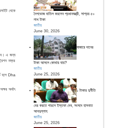
েবসাইট থেকে
নৈশভোজ বাতিল করলেন প্রধানমন্ত্রী, সাশ্রয় ৫০
লাখ টাকা
জাতীয়
June 30, 2026
মাজারে দানের
বে। এ জন্য
রেশন নম্বর
টাকা আসলে কোথায় যায়?
জাতীয়
June 25, 2026
্ড হলে Dha
ক্ষর অর্থাৎ
১ টাকার দুর্নীতি
বের করতে পারলে ইস্তফা দেব, সংসদে হাসনাত
আবদুল্লাহ
জাতীয়
June 25, 2026