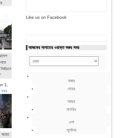
ায়
Like us on Facebook
আজকের সালাতের ওয়াক্ত শুরুর সময়
 আদেশ
ালতে
নির্বাচনে
'
ফজর
r 1,
যোহর
 খবর
আছর
মাগরিব
এশা
সূর্যোদয়
ের আহত