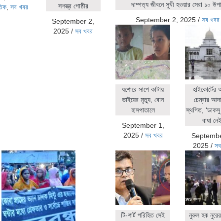
দাম্পত্য জীবনে সুখী হওয়ার সেরা ১০ উপ
সশস্ত্র গোষ্ঠীর
তিক
,
সব খবর
September 2, 2025
/
সব খবর
September 2,
2025
/
সব খবর
যশোরে সাপে কাটায়
হাইকোর্টের
ভাইয়ের মৃত্যু, বোন
চেম্বার আদ
হাসপাতালে
স্থগিত, 'ডাকসু 
বাধা নেই
September 1,
2025
/
সব খবর
Septembe
2025
/
সব
টি-শার্ট পরিহিত সেই
নুরুল হক নুর