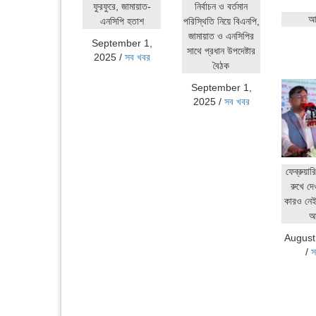
ফুরফুরে, জামায়াত-
নির্বাচন ও বর্তমান
আহ
এনসিপি হতাশ
পরিস্থিতি নিয়ে বিএনপি,
জামায়াত ও এনসিপির
September 1,
সাথে প্রধান উপদেষ্টার
2025
/
সব খবর
বৈঠক
September 1,
2025
/
সব খবর
ফেব্রুয়ার
রুখে দে
কারও নেই:
আ
August
/
স