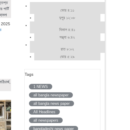
ত্তপ্ত
 পার্টি
ভোর ৪:১১
হামলা
দুপুর ১২:০৮
, 2025
বিকাল ৪:৪১
র
সন্ধ্যা ৬:৪২
রাত ৮:০২
ভোর ৫:২৯
Tags
ঠিচার্জ,
1 NEWS
all bangla newspaper
all bangla news paper
All Headlines
all newspapers
bangladeshi news paper