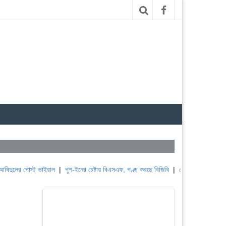
োস্ট ভাইরাল
|
পুশ-ইনের চেষ্টায় বিএসএফ, পণ্ড করছে বিজিবি
|
লেবাননের ঐতিহাসিক বউফোর্ট দু