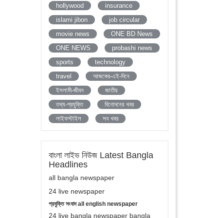
hollywood
insurance
islami jibon
job circular
movie news
ONE BD News
ONE NEWS
probashi news
sports
technology
travel
আজকের-এই-দিনে
ইসলামী-জীবন
জাতীয়
তথ্য-প্রযুক্তি
বিনোদনের খবর
লাইফস্টাইল
সব খবর
বাংলা লাইভ নিউজ Latest Bangla
Headlines
all bangla newspaper
24 live newspaper
প্রযুক্তি সংবাদ all english newspaper
24 live bangla newspaper bangla