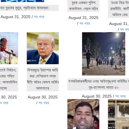
যুবক একজন পুলিশ
হওয়া নিয়ে উ
ত যুবকের মৃত্যু, প্রতিবাদে মানবন্ধন
কনস্টেবল: প্রেস সচিব
রাজনীতি, জাতীয়
অফিসে ফের 
August 31, 2025
/
সব খবর
August 31, 2025
/
সব খবর
August 31
/
সব খব
িতেই নির্বাচন,
বিশ্বজুড়ে ট্রাম্পের জারি
ওয়ার শক্তি
করা বেশিরভাগ শুল্ক
গণঅধিকারকর্মীদের ওপর আইনশৃঙ্খলা বাহিনীর লা
 সালাহউদ্দিন
নীতি অবৈধ ঘোষণা মার্কিন
নুর-রাশেদসহ আহত ৫০
হমেদ
আদালতের
August 30, 2025
/
সব খবর
 30, 2025
August 30, 2025
ব খবর
/
সব খবর