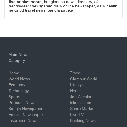
live cricket score
, bangladesh news directory,
all
bangladeshi newspaper
, daily online newspaper, daily health
news bd travel news bangla patrika
Main News
Category
Home
Travel
World News
Glamour World
Economy
Lifestyle
Technology
Health
Sports
Job Circular
Probashi News
Islami Jibon
Bangla Newspaper
Share Market
English Newspaper
Live TV
Insurance News
Banking News