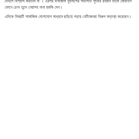
দেখলে বিশ্বাস করতাম না”। এরপর উপজেলা যুবলীগের সভাপতি লুৎফর রহমান তাকে মোবাইল
ফোনে চোখ তুলে নেয়াসহ নানা হুমকি দেন।
এদিকে বিষয়টি সামাজিক যোগাযোগ মাধ্যমে ছড়িয়ে পড়ায় নেটিজেনরা বিরুপ মন্তব্য করেছেন।