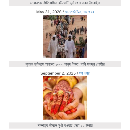
লেবাননের ঐতিহাসিক বউফোর্ট দুর্গ দখল করল ইসরাইল
May 31, 2026
/
আন্তর্জাতিক
,
সব খবর
সুদানে ভূমিধসে অন্তত ১০০০ মানুষ নিহত, দাবি সশস্ত্র গোষ্ঠীর
September 2, 2025
/
সব খবর
দাম্পত্য জীবনে সুখী হওয়ার সেরা ১০ উপায়