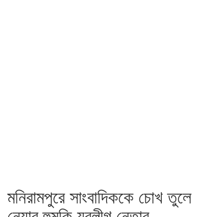
মনিরামপুরে সাংবাদিককে চোখ তুলে
নেয়ার হুমকি যুবলীগ নেতার