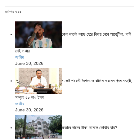
সর্বশেষ খবর
কেপ ভার্দের কাছে হেরে বিদায় নেবে আর্জেন্টিনা, দাবি
সেই ওঝার
জাতীয়
June 30, 2026
বাজেট পরবর্তী নৈশভোজ বাতিল করলেন প্রধানমন্ত্রী,
সাশ্রয় ৫০ লাখ টাকা
জাতীয়
June 30, 2026
মাজারে দানের টাকা আসলে কোথায় যায়?