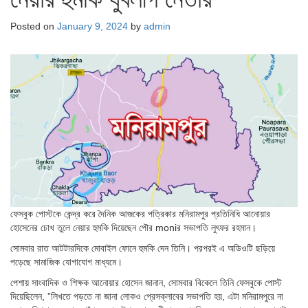
Posted on
January 9, 2024
by
admin
ফেসবুক পোস্টকে কেন্দ্র করে দৈনিক আজকের পত্রিকার মনিরামপুর প্রতিনিধি আনোয়ার
হোসেনের চোখ তুলে নেয়ার হুমকি দিয়েছেন পৌর moniর সভাপতি লুৎফর রহমান।
সোমবার রাত আটটারদিকে মোবাইল ফোনে হুমকি দেন তিনি। পরপরই এ অডিওটি ছড়িয়ে
পড়েছে সামাজিক যোগাযোগ মাধ্যমে।
পেশায় সাংবাদিক ও শিক্ষক আনোয়ার হোসেন জানান, সোমবার বিকেলে তিনি ফেসবুকে পোস্ট
দিয়েছিলেন, ‍‍‌‌”লিখতে পড়তে না জানা লোকও প্রেসক্লাবের সভাপতি হয়, এটা মনিরামপুরে না