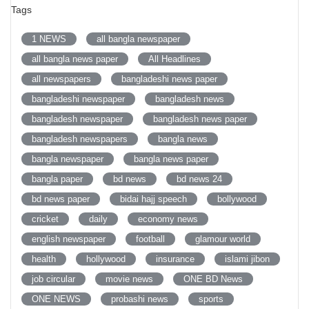
Tags
1 NEWS
all bangla newspaper
all bangla news paper
All Headlines
all newspapers
bangladeshi news paper
bangladeshi newspaper
bangladesh news
bangladesh newspaper
bangladesh news paper
bangladesh newspapers
bangla news
bangla newspaper
bangla news paper
bangla paper
bd news
bd news 24
bd news paper
bidai hajj speech
bollywood
cricket
daily
economy news
english newspaper
football
glamour world
health
hollywood
insurance
islami jibon
job circular
movie news
ONE BD News
ONE NEWS
probashi news
sports