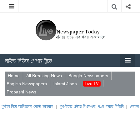
লাইভ নিউজ পেপার টুডে
Home
All Breaking News
Bangla Newspapers
English Newspapers
Islami Jibon
Live TV
Probashi News
ে আবিদুলের পোস্ট ভাইরাল
|
পুশ-ইনের চেষ্টায় বিএসএফ, পণ্ড করছে বিজিবি
|
লেবাননের ঐতিহাসি