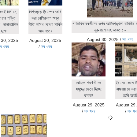
িতেই নির্বাচন,
বিশ্বজুড়ে ট্রাম্পের জারি
ওয়ার শক্তি
করা বেশিরভাগ শুল্ক
গণঅধিকারকর্মীদের ওপর আইনশৃঙ্খলা বাহিনীর লা
 সালাহউদ্দিন
নীতি অবৈধ ঘোষণা মার্কিন
নুর-রাশেদসহ আহত ৫০
হমেদ
আদালতের
August 30, 2025
/
সব খবর
 30, 2025
August 30, 2025
ব খবর
/
সব খবর
রোহিঙ্গা শরণার্থীদের
ইরানের জেলে ই
সমুদ্রে ফেলে দিচ্ছে
হামলায় যে ভয়াব
ভারত!
তৈরি হয়ে
August 29, 2025
August 29
/
সব খবর
/
সব খব