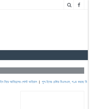
িদুলের পোস্ট ভাইরাল
|
পুশ-ইনের চেষ্টায় বিএসএফ, পণ্ড করছে বিজিবি
|
লেবাননের ঐতিহাসিক ব