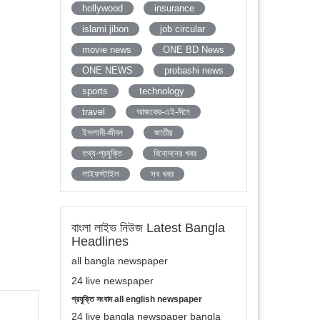
hollywood
insurance
islami jibon
job circular
movie news
ONE BD News
ONE NEWS
probashi news
sports
technology
travel
আজকের-এই-দিনে
ইসলামী-জীবন
জাতীয়
তথ্য-প্রযুক্তি
বিনোদনের খবর
লাইফস্টাইল
সব খবর
বাংলা লাইভ নিউজ Latest Bangla
Headlines
all bangla newspaper
24 live newspaper
প্রযুক্তি সংবাদ all english newspaper
24 live bangla newspaper bangla