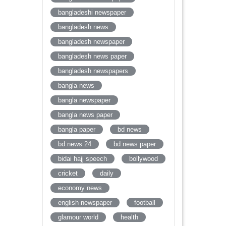
bangladeshi newspaper
bangladesh news
bangladesh newspaper
bangladesh news paper
bangladesh newspapers
bangla news
bangla newspaper
bangla news paper
bangla paper
bd news
bd news 24
bd news paper
bidai hajj speech
bollywood
cricket
daily
economy news
english newspaper
football
glamour world
health