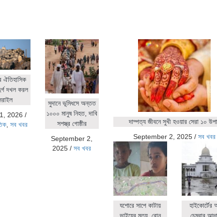
র ঐতিহাসিক
ুর্গ দখল করল
সরাইল
সুদানে ভূমিধসে অন্তত
১০০০ মানুষ নিহত, দাবি
1, 2026
/
দাম্পত্য জীবনে সুখী হওয়ার সেরা ১০ উপ
সশস্ত্র গোষ্ঠীর
তিক
,
সব খবর
September 2, 2025
/
সব খবর
September 2,
2025
/
সব খবর
যশোরে সাপে কাটায়
হাইকোর্টের
ভাইয়ের মৃত্যু, বোন
চেম্বার আদ