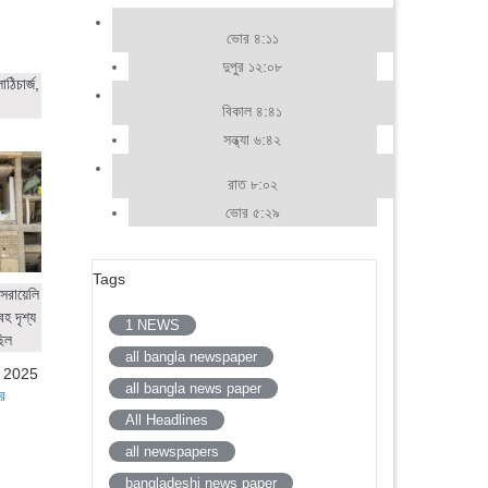
ভোর ৪:১১
দুপুর ১২:০৮
ঠিচার্জ,
বিকাল ৪:৪১
সন্ধ্যা ৬:৪২
রাত ৮:০২
ভোর ৫:২৯
Tags
সরায়েলি
হ দৃশ্য
1 NEWS
ছিল
all bangla newspaper
, 2025
all bangla news paper
র
All Headlines
all newspapers
bangladeshi news paper