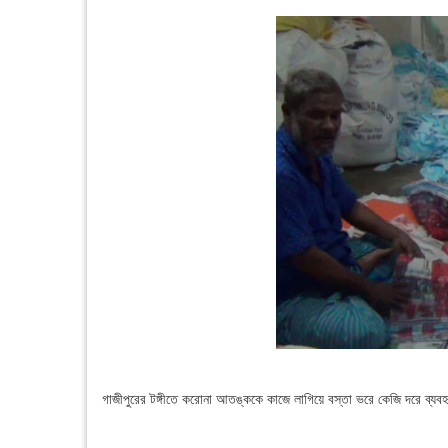
গাজীপুরের টঙ্গীতে করোনা আতঙ্ককে কাজে লাগিয়ে বস্তা ভরে কেজি দরে ব্যব