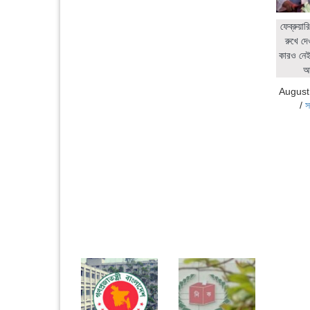
ফেব্রুয়ার
রুখে দে
কারও নেই:
আ
August
/
স