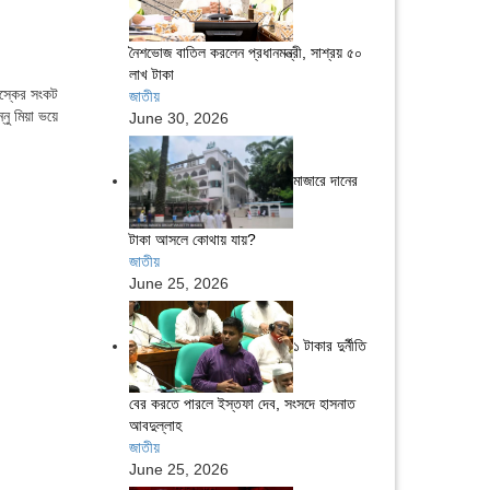
নৈশভোজ বাতিল করলেন প্রধানমন্ত্রী, সাশ্রয় ৫০
লাখ টাকা
াস্কের সংকট
জাতীয়
ু মিয়া ভয়ে
June 30, 2026
মাজারে দানের
টাকা আসলে কোথায় যায়?
জাতীয়
June 25, 2026
১ টাকার দুর্নীতি
বের করতে পারলে ইস্তফা দেব, সংসদে হাসনাত
আবদুল্লাহ
জাতীয়
June 25, 2026