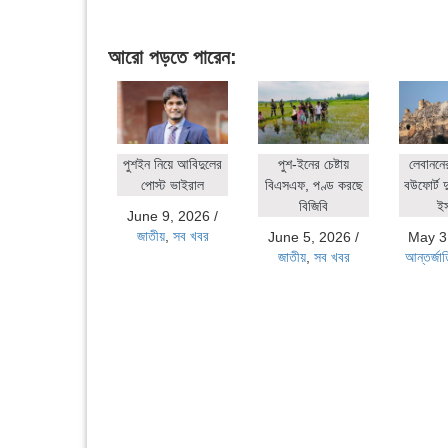
আরো পড়তে পারেন:
পুশইন নিয়ে আবিদুলের
পুশ-ইনের চেষ্টায়
লেবাননে
পোস্ট ভাইরাল
বিএসএফ, পণ্ড করছে
বউফোর্ট দ
বিজিবি
ই
June 9, 2026
/
জাতীয়
,
সব খবর
June 5, 2026
/
May 3
জাতীয়
,
সব খবর
আন্তর্জা