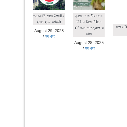
পদোন্নতি পেয়ে উপসচিব
ত্রয়োদশ জাতীয় সংসদ
হলেন ২৬৮ কর্মকর্তা
নির্বাচন নিয়ে নির্বাচন
যশোর বি
কমিশনের রোডম্যাপে যা
August 29, 2025
আছে
/
সব খবর
August 28, 2025
/
সব খবর