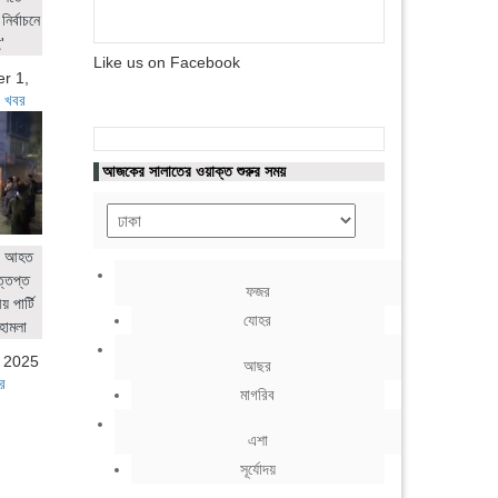
নির্বাচনে
'
Like us on Facebook
r 1,
 খবর
আজকের সালাতের ওয়াক্ত শুরুর সময়
ের আহত
ত্তপ্ত
ফজর
 পার্টি
যোহর
হামলা
, 2025
আছর
র
মাগরিব
এশা
সূর্যোদয়