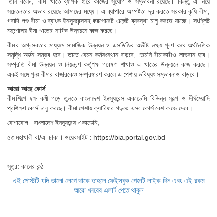
তিনি বলেন, ‘বীমা খাতে ব্যাপক হারে কাজের সুযোগ ও সম্ভাবনা রয়েছে। কিন্তু এ নিয়ে
সচেতনতার অভাব রয়েছে আমাদের মধ্যে। এ ব্যাপারে অস্পষ্টতা দূর করতে সরকার কৃষি বীমা,
গবাদি পশু বীমা ও ব্যাংক ইনস্যুরেন্সসহ করপোরেট এজেন্ট ব্যবস্থা চালু করতে যাচ্ছে। সংশ্লিষ্ট
মন্ত্রণালয় বীমা খাতের সার্বিক উন্নয়নে কাজ করছে।
বীমার অগ্রসরতার মাধ্যমে সামাজিক উন্নয়ন ও এসডিজির অভীষ্ট লক্ষ্য পূরণ করে অর্থনৈতিক
সমৃদ্ধি অর্জন সম্ভব হবে। তাতে যেমন কর্মসংস্থান বাড়বে, তেমনি বীমাকারীও লাভবান হবে।
সম্প্রতি বীমা উন্নয়ন ও নিয়ন্ত্রণ কর্তৃপক্ষ গবেষণা শাখাও এ খাতের উন্নয়নে কাজ করছে।
একই সঙ্গে পুনঃ বীমার বাজারকেও সম্প্রসারণ করলে এ পেশায় ভবিষ্যৎ সম্ভাবনাও বাড়বে।
আরো আছে কোর্স
বীমাশিল্পে দক্ষ কর্মী গড়ে তুলতে বাংলাদেশ ইনস্যুরেন্স একাডেমি বিভিন্ন স্বল্প ও দীর্ঘমেয়াদি
প্রশিক্ষণ কোর্স চালু করছে। বীমা পেশায় ক্যারিয়ার গড়তে এসব কোর্স বেশ কাজে দেবে।
যোগাযোগ : বাংলাদেশ ইনস্যুরেন্স একাডেমি,
৫৩ মহাখালী বা/এ, ঢাকা। ওয়েবসাইট : https://bia.portal.gov.bd
সূত্র: কালের কন্ঠ
এই পোস্টটি যদি ভালো লেগে থাকে তাহলে ফেইসবুক পেজটি লাইক দিন এবং এই রকম
আরো খবরের এলার্ট পেতে থাকুন