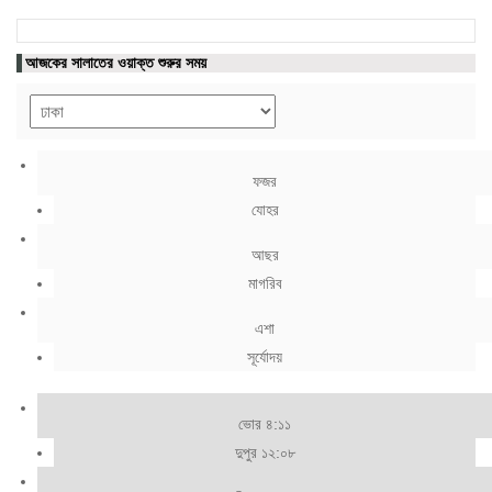
আজকের সালাতের ওয়াক্ত শুরুর সময়
ফজর
যোহর
আছর
মাগরিব
এশা
সূর্যোদয়
ভোর ৪:১১
দুপুর ১২:০৮