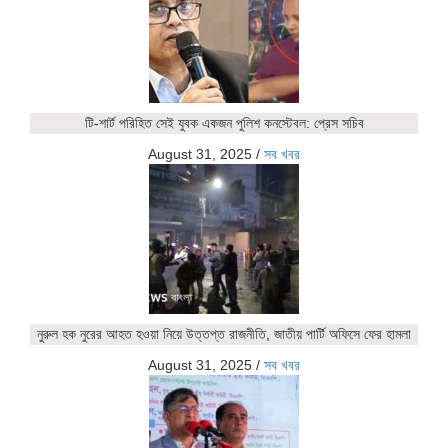
টি-শার্ট পরিহিত সেই যুবক একজন পুলিশ কনস্টেবল: প্রেস সচিব
August 31, 2025
/
সব খবর
নুরুল হক নুরের আহত হওয়া নিয়ে উত্তপ্ত রাজনীতি, জাতীয় পার্টি অফিসে ফের হামলা
August 31, 2025
/
সব খবর