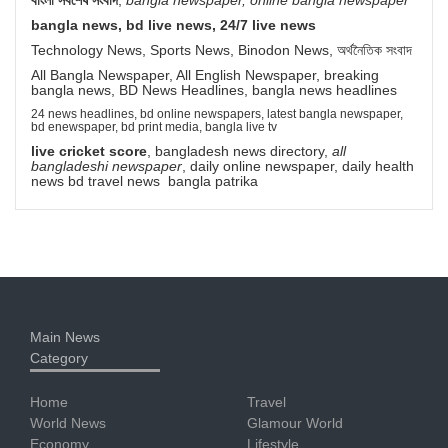
bangla news, bd live news, 24/7 live news
Technology News, Sports News, Binodon News, অর্থনৈতিক সংবাদ
All Bangla Newspaper, All English Newspaper, breaking
bangla news, BD News Headlines, bangla news headlines
24 news headlines, bd online newspapers, latest bangla newspaper,
bd enewspaper, bd print media, bangla live tv
live cricket score
, bangladesh news directory,
all
bangladeshi newspaper
, daily online newspaper, daily health
news bd travel news bangla patrika
Main News
Category
Home
Travel
World News
Glamour World
Economy
Lifestyle