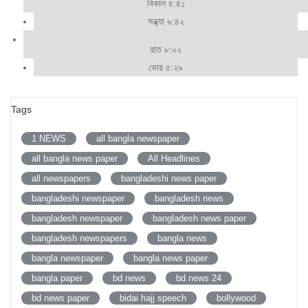
বিকাল ৪:৪১
সন্ধ্যা ৬:৪২
রাত ৮:০২
ভোর ৫:২৯
Tags
1 NEWS
all bangla newspaper
all bangla news paper
All Headlines
all newspapers
bangladeshi news paper
bangladeshi newspaper
bangladesh news
bangladesh newspaper
bangladesh news paper
bangladesh newspapers
bangla news
bangla newspaper
bangla news paper
bangla paper
bd news
bd news 24
bd news paper
bidai hajj speech
bollywood