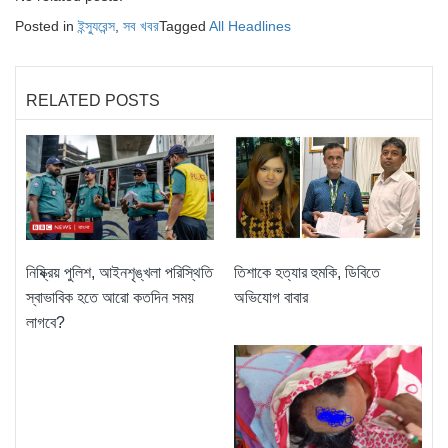
Posted in
ইন্স্যুরেন্স
,
সব খবর
Tagged
All Headlines
RELATED POSTS
তিশাকে হত্যার হুমকি, ডিবিতে
নিষ্ক্রিয় পুলিশ, আইনশৃঙ্খলা পরিস্থিতি
অভিযোগ বাবার
স্বাভাবিক হতে আরো কতদিন সময়
লাগবে?