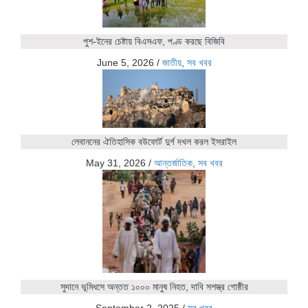
পুশ-ইনের চেষ্টায় বিএসএফ, পণ্ড করছে বিজিবি
June 5, 2026
/
জাতীয়
,
সব খবর
লেবাননের ঐতিহাসিক বউফোর্ট দুর্গ দখল করল ইসরাইল
May 31, 2026
/
আন্তর্জাতিক
,
সব খবর
সুদানে ভূমিধসে অন্তত ১০০০ মানুষ নিহত, দাবি সশস্ত্র গোষ্ঠীর
September 2, 2025
/
সব খবর