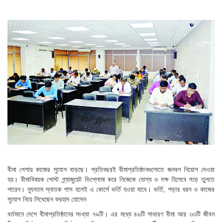
বীমা পেশায় কাজের সুযোগ বাড়ছে। প্রতিবছরই বীমাপ্রতিষ্ঠানগুলোতে জনবল নিয়োগ দেওয়া
হয়। বীমাবিষয়ক পোস্ট গ্র্যাজুয়েট ডিপ্লোমা করে নিজেকে যোগ্য ও দক্ষ হিসেবে গড়ে তুলতে
পারেন। ন্যূনতম স্নাতক পাস হলেই এ কোর্সে ভর্তি হওয়া যাবে। ভর্তি, পড়ার ধরন ও কাজের
সুযোগ নিয়ে লিখেছেন ফরহাদ হোসেন
বর্তমানে দেশে বীমাপ্রতিষ্ঠানের সংখ্যা ৭৯টি। এর মধ্যে ৪৬টি সাধারণ বীমা আর ৩৩টি জীবন