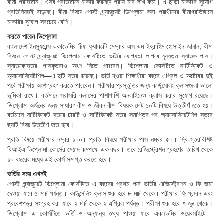
বীমা প্রতিষ্ঠান। এসব প্রতিষ্ঠানে চাকরি করছেন প্রায় চার লাখ কর্মী। এ ছাড়া চাকরির সুযোগ
প্রতিনিয়তই বাড়ছে। বীমা বিষয়ে পোস্ট গ্র্যাজুয়েট ডিপ্লোমা করা প্রার্থীদের বীমাপ্রতিষ্ঠানে
চাকরির সুযোগ সবচেয়ে বেশি।
করতে পারেন ডিপ্লোমা
বাংলাদেশ ইনস্যুরেন্স একাডেমির চিফ ফ্যাকাল্টি মেম্বার এস এম ইব্রাহিম হোসাইন জানান, বীমা
বিষয়ে পোস্ট গ্র্যাজুয়েট ডিপ্লোমা কোর্সটিতে ভর্তির যোগ্যতা লাগবে ন্যূনতম স্নাতক পাস।
স্নাতকোত্তর পাসকৃতরাও অংশ নিতে পারবেন। ডিপ্লোমা কোর্সটিতে সার্টিফিকেট ও
অ্যাসোসিয়েটশিপ—এ দুটি স্তর রয়েছে। ভর্তি হওয়া শিক্ষার্থীরা বছরে এপ্রিল ও অক্টোবর দুই
পর্বে পরীক্ষায় অংশগ্রহণ করতে পারবেন। পরীক্ষার প্রস্তুতির জন্য কাউন্সেলিং ক্লাসগুলো ভালো
ভূমিকা রাখে। বর্তমানে সরাসরি ক্লাসের পাশাপাশি অনলাইনেও ক্লাস করার সুযোগ রয়েছে।
ডিপ্লোমা অর্জনের জন্য সাধারণ বীমা ও জীবন বীমা বিষয়ক মোট ১০টি বিষয়ে উত্তীর্ণ হতে হয়।
বর্তমানে সার্টিফিকেট স্তরে চারটি ও সার্টিফিকেট স্তর সমাপ্তির পর অ্যাসোসিয়েটশিপ স্তরে
ছয়টি বিষয় উত্তীর্ণ হতে হবে।
প্রতি বিষয়ে পরীক্ষার নম্বর ১০০। প্রতি বিষয়ে পরীক্ষার পাস নম্বর ৫০। দ্বি-স্তরবিশিষ্ট
বিআইএ ডিপ্লোমা কোর্সের মেয়াদ কমপক্ষে এক বছর। তবে রেজিস্ট্রেশন গ্রহণের তারিখ থেকে
১০ বছরের মধ্যে এই কোর্স সমাপ্ত করতে হবে।
ভর্তির সময় এখনই
পোস্ট গ্র্যাজুয়েট ডিপ্লোমা কোর্সটিতে এ বছরের প্রথম পর্বে ভর্তির রেজিস্ট্রেশন ও ফি জমা
দেওয়া যাবে ৫ মার্চ পর্যন্ত। কাউন্সেলিং ক্লাস শুরু হবে ৮ মার্চ থেকে। পরীক্ষার ফি প্রদান এবং
প্রবেশপত্র সংগ্রহ করা যাবে ২ মার্চ থেকে ২ এপ্রিল পর্যন্ত। পরীক্ষা শুরু হবে ৭ জুন থেকে।
ডিপ্লোমা এ কোর্সটিতে ভর্তি ও অন্যান্য তথ্য পাওয়া যাবে একাডেমির ওয়েবসাইটে—