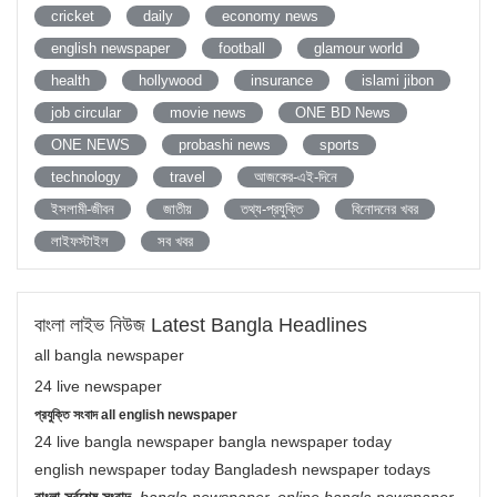
cricket
daily
economy news
english newspaper
football
glamour world
health
hollywood
insurance
islami jibon
job circular
movie news
ONE BD News
ONE NEWS
probashi news
sports
technology
travel
আজকের-এই-দিনে
ইসলামী-জীবন
জাতীয়
তথ্য-প্রযুক্তি
বিনোদনের খবর
লাইফস্টাইল
সব খবর
বাংলা লাইভ নিউজ Latest Bangla Headlines
all bangla newspaper
24 live newspaper
প্রযুক্তি সংবাদ all english newspaper
24 live bangla newspaper bangla newspaper today
english newspaper today Bangladesh newspaper todays
বাংলা সর্বশেষ সংবাদ
,
bangla newspaper, online bangla newspaper