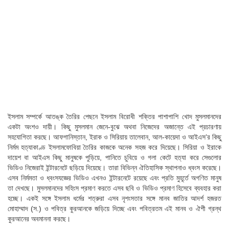
ইসলাম সম্পর্কে আতঙ্ক তৈরির পেছনে ইসলাম বিরোধী শক্তির পাশাপাশি খোদ মুসলমানদের
একটা অংশও দায়ী। কিছু মুসলমান জেনে-বুঝে অথবা নিজেদের অজান্তে এই প্রচারণায়
সহযোগিতা করছে। আফগানিস্তান, ইরাক ও সিরিয়ায় তালেবান, আল-কায়েদা ও আইএস’র কিছু
নির্মম হত্যাকাণ্ড ইসলামফোবিয়া তৈরির কাজকে অনেক সহজ করে দিয়েছে। সিরিয়া ও ইরাকে
দায়েশ বা আইএস কিছু মানুষকে পুড়িয়ে, পানিতে চুবিয়ে ও গলা কেটে হত্যা করে সেগুলোর
ভিডিও নিজেরাই ইন্টারনেটে ছড়িয়ে দিয়েছে। তারা বিভিন্ন ঐতিহাসিক স্থাপনাও ধ্বংস করেছে।
এসব নির্মমতা ও ধ্বংসযজ্ঞের ভিডিও এখনও ইন্টারনেটে রয়েছে এবং প্রতি মুহূর্তে অগণিত মানুষ
তা দেখছে। মুসলমানদের সহিংস প্রমাণ করতে এসব ছবি ও ভিডিও প্রমাণ হিসেবে ব্যবহার করা
হচ্ছে। একই সঙ্গে ইসলাম ধর্মের শত্রুরা এসব নৃশংসতার সঙ্গে মানব জাতির আদর্শ হজরত
মোহাম্মাদ (স.) ও পবিত্র কুরআনকে জড়িয়ে দিচ্ছে এবং পবিত্রতম এই মানব ও ঐশী গ্রন্থ
কুরআনের অবমাননা করছে।