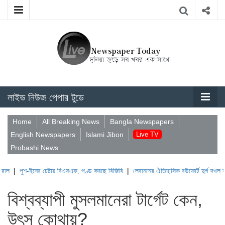
লাইভ নিউজ পেপার টুডে
Home
All Breaking News
Bangla Newspapers
English Newspapers
Islami Jibon
Live TV
Probashi News
-ইনের চেষ্টায় বিএসএফ, পণ্ড করছে বিজিবি
|
লেবাননের ঐতিহাসিক বউফোর্ট দুর্গ দখল করল ইসরাই
বিশ্বব্যাপী মুসলমানেরা টার্গেট কেন,
উৎস কোথায়?