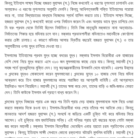
কিন্তু ইতিহাস সাক্ষ্য দিচ্ছে হজরত মুহাম্মদ (স.) নিজে কখনোই এ ধরণের নৃশংসতা চালাননি এবং
অন্যকেও এ ধরণের নৃশংসতার অনুমতি দেননি। কিন্তু আধিপত্যকামী শক্তি ইতিহাসের পরোয়া
করে না, তারা মিথ্যাচারের মাধ্যমে নিজেদের স্বার্থ হাসিল করতে চায়। ইতিহাস সাক্ষ্য দিচ্ছে,
হজরত মুহাম্মদ (স.) কখনোই কারো ওপর নির্যাতন করেন নি এবং অন্যায় ভাবে যুদ্ধ চাপিয়ে দেন
নি বরং প্রথম থেকে তিনিই ছিলেন নির্যাতিত। তিনি নিজ মাতৃভূমি মক্কাতে নানা অত্যাচার-
নির্যাতনের শিকার হয়ে মদিনায় চলে যান। মক্কার প্রভাবশালীরা মদিনাতেও মহানবীকে কোণঠাসা
করার চেষ্টা চালায়। এ কারণে মদিনায় আসার দ্বিতীয় বছরেই হজরত মুহাম্মদ (স.) ও তার
অনুসারীদের ওপর যুদ্ধ চাপিয়ে দেওয়া হয়।
ইসলামের ইতিহাসের প্রথম যুদ্ধ হচ্ছে বদরের যুদ্ধ। মক্কার ইসলাম বিরোধীরা এক হাজারের
বেশি সেনা নিয়ে যুদ্ধ করতে এসে ৩১৩ জন মুসলমানের কাছে হেরে যায়। কিন্তু মহানবী (স.)
সহজ শর্তে যুদ্ধবন্দিদের মুক্তি দেন। তবু ষড়যন্ত্রকারীদের উসকানি থেমে থাকেনি। এরপর উহুদের
ও খন্দকের যুদ্ধও মোকাবেলা করেন মুসলমানেরা। খন্দকের যুদ্ধে ১০ হাজার সেনা নিয়ে মদিনা
আক্রমণ করে তিন হাজার মুসলমানের কাছে পরাজিত হয় আগ্রাসী বাহিনী। এই আগ্রাসনে
ইহুদিরাও অংশ নিয়েছিল। মহানবী (স.) তাদের ক্ষমা করে দেন, তাদের বাড়ি ও জমি-জমাও ফেরত
দেন। তিনি কাউকে ইসলাম ধর্ম গ্রহণে বাধ্য করেন নি।
খন্দকের যুদ্ধে বিজয়ের প্রায় এক বছর পর তিনি প্রায় দেড় হাজার মুসলমানকে সঙ্গে নিয়ে ওমরা
করতে মক্কার দিকে রওনা হন। ইসলাম-বিরোধীরা খবর পেয়ে তাঁদের পথ আটকে দেয়। কিন্তু
মানবতার আদর্শ হজরত মুহাম্মদ (স.) সংঘর্ষে না জড়িয়ে একটি চুক্তি সই করে মদিনায় ফিরে
আসেন। ওই চুক্তির নাম হুদাইবিয়ার সন্ধি। এই সন্ধির প্রায় দুই বছরের মধ্যে গোটা মক্কা
জয় করেন মহানবী। মক্কার ইসলাম বিদ্বেষীরা ভেবেছিল এবার হয়তো চরম প্রতিশোধ নেবেন
মুহাম্মদ। কিন্তু ইতিহাস সাক্ষী সেখানে কোনো রক্তপাত ঘটায়নি মুসলিম বাহিনী। মহানবী (স.)