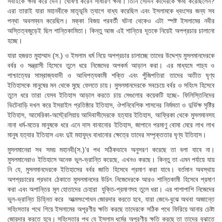
সবাইকে ক্ষমা করে দেন। ঘোষণা করেন সাধারণ ক্ষমা। তিনি সেদিন কাদেরকে ক্ষমা করেছিলেন?
এরা তারাই যারা মহানবীকে মাতৃভূমি ত্যাগে বাধ্য করেছিল এবং ইসলামকে ধ্বংসের জন্য সব
পন্থা অবলম্বন করেছিল। মক্কা বিজয় পরবর্তী ঘটনা থেকেও এটা স্পষ্ট ইসলামের নবীর
অস্তিত্বজুড়েই ছিল শান্তিকামিতা। কিন্তু আজ এই শান্তির দূতকে নিয়েই অপপ্রচার চালানো
হচ্ছে।
যারা হজরত মুহাম্মাদ (স.) ও ইসলাম ধর্ম নিয়ে অপপ্রচার চালাচ্ছে তাদের উদ্দেশ্য মুসলমানদেরকে
বর্বর ও সন্ত্রাসী হিসেবে তুলে ধরে নিজেদের অপকর্ম আড়াল করা। এর মাধ্যমে পাচ্য ও
পাশ্চাত্যের সাম্রাজ্যবাদী ও আধিপত্যকামী শক্তি এবং পুঁজিপতিরা তাদের অতীত ঘৃণ্য
ইতিহাসকে মানুষের মন থেকে মুছে ফেলতে চায়। মুসলমানদেরকে সবচেয়ে বর্বর ও সহিংস হিসেবে
তুলে ধরে তারা যেসব ইতিহাস আড়াল করতে চায় সেগুলোর কয়েকটি হচ্ছে- ফিলিস্তিনিদের
ভিটেবাড়ি দখল করে ইসরাইল প্রতিষ্ঠার ইতিহাস, ঔপনিবেশিক শাসনের নির্মমতা ও দুর্ভিক্ষ সৃষ্টির
ইতিহাস, আমেরিকা-অস্ট্রেলিয়ায় আদিবাসীদেরকে হত্যার ইতিহাস, আফ্রিকা থেকে মুসলমানসহ
নানা ধর্ম-মতের মানুষকে ধরে এনে দাস বানানোর ইতিহাস, জাপানে পরমাণু বোমা মেরে লাখ লাখ
মানুষ হত্যার ইতিহাস এবং দুই মহাযুদ্ধ বাধানোর ক্ষেত্রে তাদের সম্পৃক্ততার ঘৃণ্য ইতিহাস।
মুসলমানেরা সব সময় মহানবী(স.)’র পথ সঠিকভাবে অনুসরণ করেছে তা বলা যাবে না।
মুসলমানেরাও ইতিহাসে অনেক ভুল-ভ্রান্তি করেছে, এখনও করছে। কিন্তু তা এমন পর্যায়ে যায়
নি যে, মুসলমানদেরকে ইতিহাসের বর্বর জাতি হিসেবে প্রমাণ করা যাবে। বর্তমান অবস্থায়
অপপ্রচারের প্রভাব ঠেকাতে মুসলমানদের উচিৎ নিজেদেরকে আরও শান্তিকামী হিসেবে প্রমাণ
করা এবং অশান্তির মূল হোতাদের চেহারা যুক্তি-প্রমাণসহ তুলে ধরা। এর পাশাপাশি নিজেদের
ভুল-ভ্রান্তি চিহ্নিত করে আত্মসংশোধন জোরদার করতে হবে, যারা জেনে-বুঝে অথবা অজান্তে
সহিংসতার পথে গিয়ে ইসলামের অপূরণীয় ক্ষতি করছে তাদেরকে সঠিক পথে ফিরিয়ে আনার চেষ্টা
জোরদার করতে হবে। সহিংসতার পথ যে ইসলাম ধর্মের অপূরণীয় ক্ষতি করছে তা তাদের বুঝাতে