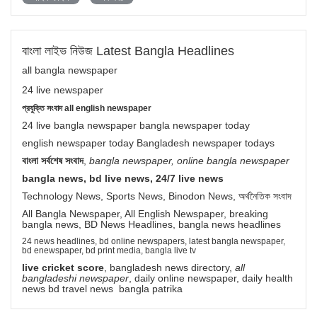
বাংলা লাইভ নিউজ Latest Bangla Headlines
all bangla newspaper
24 live newspaper
প্রযুক্তি সংবাদ all english newspaper
24 live bangla newspaper bangla newspaper today
english newspaper today Bangladesh newspaper todays
বাংলা সর্বশেষ সংবাদ
,
bangla newspaper, online bangla newspaper
bangla news, bd live news, 24/7 live news
Technology News, Sports News, Binodon News, অর্থনৈতিক সংবাদ
All Bangla Newspaper, All English Newspaper, breaking
bangla news, BD News Headlines, bangla news headlines
24 news headlines, bd online newspapers, latest bangla newspaper,
bd enewspaper, bd print media, bangla live tv
live cricket score
, bangladesh news directory,
all
bangladeshi newspaper
, daily online newspaper, daily health
news bd travel news bangla patrika