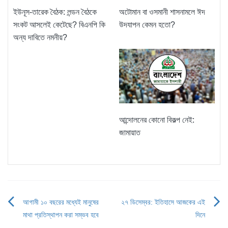
ইউনূস-তারেক বৈঠক: লন্ডন বৈঠকে
অটোমান বা ওসমানী শাসনামলে ঈদ
সংকট আসলেই কেটেছে? বিএনপি কি
উদযাপন কেমন হতো?
অন্য দাবিতে নমনীয়?
আন্দোলনের কোনো বিকল্প নেই:
জামায়াত
আগামী ১০ বছরের মধ্যেই মানুষের
২৭ ডিসেম্বর: ইতিহাসে আজকের এই
Post
মাথা প্রতিস্থাপন করা সম্ভব হবে
দিনে