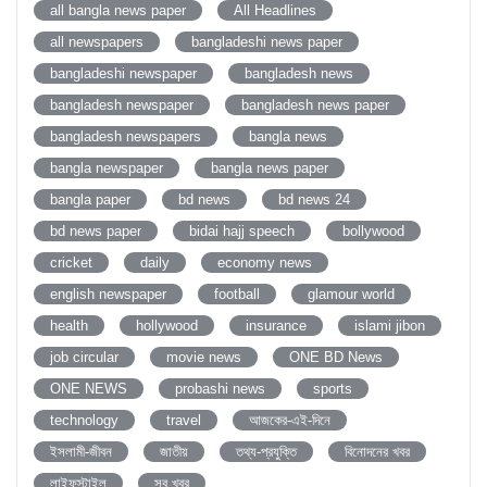
all bangla news paper
All Headlines
all newspapers
bangladeshi news paper
bangladeshi newspaper
bangladesh news
bangladesh newspaper
bangladesh news paper
bangladesh newspapers
bangla news
bangla newspaper
bangla news paper
bangla paper
bd news
bd news 24
bd news paper
bidai hajj speech
bollywood
cricket
daily
economy news
english newspaper
football
glamour world
health
hollywood
insurance
islami jibon
job circular
movie news
ONE BD News
ONE NEWS
probashi news
sports
technology
travel
আজকের-এই-দিনে
ইসলামী-জীবন
জাতীয়
তথ্য-প্রযুক্তি
বিনোদনের খবর
লাইফস্টাইল
সব খবর