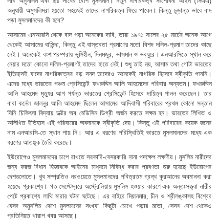
লাখ অমুসলিম এবং ছয় লাখের বেশি মুসলমান। নতুন নাগরিকত্ব সংশোধনী আইন (সিএএ)
অনুযায়ী অমুসলিমরা হয়তো সহজেই তাদের নাগরিকত্ব ফিরে পাবেন। কিন্তু চূড়ান্ত ভাবে বাদ
পড়া মুসলমানদের কী হবে
?
আসামের এনআরসি থেকে বাদ পড়া অনেকের দাবি, তারা ১৯৭১ সালের ২৫ মার্চের অনেক আগে
থেকেই আসামের বাসিন্দা, কিন্তু এই বাস্তবতা প্রমাণের মতো বিশদ দলিল-প্রমাণ তাদের কাছে
নেই। অনেকেই বংশ পরম্পরায় ভূমিহীন, দিনমজুর, ভাসমান ও ভবঘুরে। এনআরসিতে স্থান করে
নেয়ার মতো কোনো দলিল-প্রমাণই তাদের হাতে নেই। শুধু তাই নয়, আসাম তথা গোটা ভারতের
ইতিহাসই যাদের নাগরিকত্বের বড় সনদ তাদেরও অনেকেই নাগরিক হিসেবে স্বীকৃতি পাননি।
এদের মধ্যে ভারতের পঞ্চম প্রেসিডেন্ট ফখরুদ্দিন আলি আহমেদের পরিবার অন্যতম। ফখরুদ্দিন
আলি আহমেদ মৃত্যুর আগ পর্যন্ত ভারতের প্রেসিডেন্ট হিসেবে দায়িত্ব পালন করেছেন। তার
বাবা কর্নেল জালনুর আলি আহমেদ ছিলেন আসামের আদিবাসী পরিবারের প্রথম কোনো সন্তান
যিনি চিকিৎসা বিদ্যায় ডক্টর অব মেডিসিন ডিগ্রী অর্জন করতে সক্ষম হন। ভারতের লিখিত ও
অলিখিত ইতিহাস এই পরিবারের অবদানকে স্বীকৃতি দেয়। কিন্তু এই পরিবারের কয়েক জনের
নাম এনআরসি-তে স্থান পায় নি। আর এ ধরণের পরিস্থিতিই ভারতে মুসলমানদের মধ্যে এক
ধরণের আতঙ্ক তৈরি করেছে।
ইউরোপেও মুসলমানদের চাপে রাখতে সরকারি-বেসরকারি নানা পদক্ষেপ লক্ষণীয়। মুসলিম নারীদের
জন্য ফরজ বিধান হিজাবকে আইনের মাধ্যমে নিষিদ্ধ করার প্রবণতা শুরু হয়েছে ইউরোপের
দেশগুলোতে। খুব সম্প্রতিও নরওয়েতে মুসলমানদের পবিত্রতম গ্রন্থ কুরআনের অবমাননা করা
হয়েছে প্রকাশ্যে। গত সেপ্টেম্বরে অস্ট্রেলিয়ায় মুসলিম হওয়ার কারণে এক অন্তঃসত্ত্বা নারীর
পেটে প্রকাশ্যে লাথি মারার ঘটনা ঘটেছে। এর বাইরে মিয়ানমার, চীন ও শ্রীলঙ্কাসহ বিশ্বের
যেসব অমুসলিম দেশে মুসলমানের সংখ্যা কিছুটা চোখে পড়ার মতো, সেসব দেশ থেকেও
প্রতিনিয়ত খারাপ খবর আসছে।