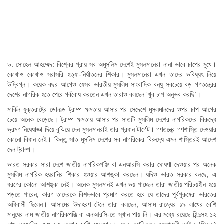
ড. সোহেল আহম্মেদ: বিশ্বের প্রায় সব অমুসলিম দেশেই মুসলমানেরা নানা ভাবে চাপের মুখে।
কোথাও কোথাও সরাসরি হত্যা-নির্যাতনের শিকার। মুসলমানেরা এখন তাদের ভবিষ্যৎ নিয়ে
উদ্বিগ্ন। কয়েক বছর আগেও যেসব ভারতীয় মুসলিম সাংবাদিক বন্ধু সবচেয়ে বড় গণতন্ত্রের
দেশের নাগরিক হতে পেরে গর্ববোধ করতেন এখন তারাও বলছেন ‘খুব চাপ অনুভব করছি’।
মার্কিন যুক্তরাষ্ট্রে ডোনাল্ড ট্রাম্প ক্ষমতায় আসার পর সেদেশে মুসলমানদের ওপর চাপ আগের
চেয়ে অনেক বেড়েছে। ট্রাম্প ক্ষমতায় আসার পর সাতটি মুসলিম দেশের নাগরিকদের বিরুদ্ধে
ভ্রমণ নিষেধাজ্ঞা দিয়ে বুঝিয়ে দেন মুসলমানরাই তার প্রধান টার্গেট। গণতন্ত্রে গণশাস্তি দেওয়ার
কোনো বিধান নেই। কিন্তু সাত মুসলিম দেশের সব নাগরিকের বিরুদ্ধে এমন শাস্তিরই আদেশ
দেন ট্রাম্প।
ভারত সরকার সারা দেশে জাতীয় নাগরিকপঞ্জি বা এনআরসি করার ঘোষণা দেওয়ার পর অনেক
মুসলিম নাগরিক হয়রানির শিকার হওয়ার আশঙ্কা করছেন। যদিও ভারত সরকার বলছে, এ
ধরণের কোনো আশঙ্কা নেই। অনেক মুসলমানই এখন ভয় পাচ্ছেন তারা জাতীয় পরিচয়হীন হয়ে
পড়তে পারেন, কারণ তাদেরকে বিশদভাবে প্রমাণ করতে হবে যে তাদের পূর্বপুরুষেরা ভারতের
অধিবাসী ছিলেন। আসামের উদাহরণ টেনে তারা বলছেন, আসাম রাজ্যের ১৯ লাখের বেশি
মানুষের নাম জাতীয় নাগরিকপঞ্জি বা এনআরসি-তে স্থান পায় নি। এর মধ্যে রয়েছে হিন্দুসহ ১২