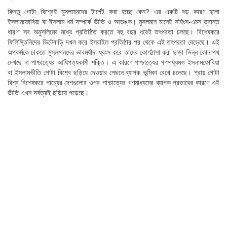
কিন্তু গোটা বিশ্বেই মুসলমানদের টার্গেট করা হচ্ছে কেন? এর একটি বড় কারণ হলো
ইসলামফোবিয়া বা ইসলাম ধর্ম সম্পর্কে ভীতি ও আতঙ্ক। মুসলমান মানেই সহিংস-এমন ভ্রান্ত
ধারণা সব অমুসলিমের মধ্যে প্রতিষ্ঠিত করতে বহু বছর ধরেই তৎপরতা চলছে। বিশেষকরে
ফিলিস্তিনিদের ভিটেবাড়ি দখল করে ইসরাইল প্রতিষ্ঠার পর থেকে এই তৎপরতা বেড়েছে। এই
অপকর্মকে ঢাকতে মুসলমানদের ভাবমর্যাদা ধ্বংস করে তাদের কোণঠাসা করা ছাড়া ভিন্ন কোন পথ
দেখছে না পাশ্চাত্যের আধিপত্যকামী শক্তি। এ কারণে পাশ্চাত্যের গণমাধ্যমও ইসলামফোবিয়া
বা ইসলামভীতি গোটা বিশ্বে ছড়িয়ে দেওয়ার পেছনে ব্যাপক ভূমিকা রেখে চলেছে। প্রায় গোটা
বিশ্ব বিশেষকরে পাচ্যের দেশগুলোর ওপর পাশ্চাত্যের গণমাধ্যমের ব্যাপক প্রভাবের কারণে এই
ভীতি এখন সর্বত্রই ছড়িয়ে পড়েছে।