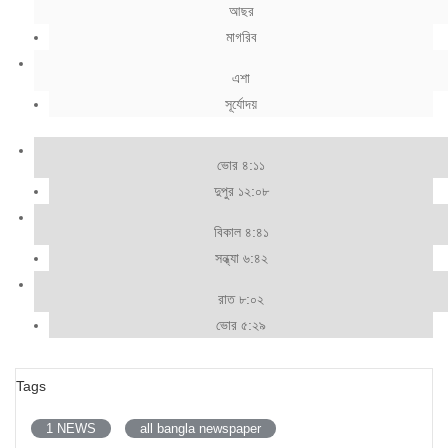
আছর
মাগরিব
এশা
সূর্যোদয়
ভোর ৪:১১
দুপুর ১২:০৮
বিকাল ৪:৪১
সন্ধ্যা ৬:৪২
রাত ৮:০২
ভোর ৫:২৯
Tags
1 NEWS
all bangla newspaper