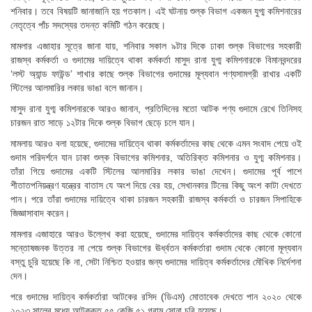
শনিবার। তবে বিষয়টি জানাজানি হয় গতকাল। এই ঘটনায় শুল্ক বিভাগ একজন যুগ্ম কমিশনারের
নেতৃত্বে পাঁচ সদস্যের তদন্ত কমিটি গঠন করেছে।
মামলার এজাহার সূত্রে জানা যায়, শনিবার সকাল ৯টার দিকে ঢাকা শুল্ক বিভাগের সহকারী
রাজস্ব কর্মকর্তা ও গুদামের দায়িত্বে থাকা কর্মকর্তা মাসুদ রানা যুগ্ম কমিশনারকে বিমানবন্দরের
‘লস্ট অ্যান্ড ফাউন্ড’ শাখার কাছে শুল্ক বিভাগের গুদামের মূল্যবান পণ্যসামগ্রী রাখার একটি
স্টিলের আলমারির লকার ভাঙা বলে জানান।
মাসুদ রানা যুগ্ম কমিশনারকে আরও জানান, প্রতিদিনের মতো আটক পণ্য গুদামে রেখে তিনিসহ
চারজন রাত সাড়ে ১২টার দিকে শুল্ক বিভাগ ছেড়ে চলে যান।
মামলায় আরও বলা হয়েছে, গুদামের দায়িত্বে থাকা কর্মকর্তাদের কাছ থেকে এমন সংবাদ পেয়ে ওই
গুদাম পরিদর্শনে যান ঢাকা শুল্ক বিভাগের কমিশনার, অতিরিক্ত কমিশনার ও যুগ্ম কমিশনার।
তাঁরা গিয়ে গুদামের একটি স্টিলের আলমারির লকার ভাঙা দেখেন। গুদামের পূর্ব পাশে
শীতাতপনিয়ন্ত্রণ যন্ত্রের বাতাস যে অংশ দিয়ে বের হয়, সেখানকার টিনের কিছু অংশ কাটা দেখতে
পান। পরে তাঁরা গুদামের দায়িত্বে থাকা চারজন সহকারী রাজস্ব কর্মকর্তা ও চারজন সিপাহিকে
জিজ্ঞাসাবাদ করেন।
মামলার এজাহারে আরও উল্লেখ করা হয়েছে, গুদামের দায়িত্ব কর্মকর্তাদের কাছ থেকে কোনো
সন্তোষজনক উত্তর না পেয়ে শুল্ক বিভাগের ঊর্ধ্বতন কর্মকর্তারা গুদাম থেকে কোনো মূল্যবান
বস্তু চুরি হয়েছে কি না, সেটা নিশ্চিত হওয়ার জন্য গুদামের দায়িত্ব কর্মকর্তাদের মৌখিক নির্দেশনা
দেন।
পরে গুদামের দায়িত্ব কর্মকর্তারা আটকের রসিদ (ডিএম) মোতাবেক দেখতে পান ২০২০ থেকে
২০২৩ সালের মধ্যে আটককৃত ৫৫ কেজি ৫১ গ্রাম সোনা চুরি হয়েছে।