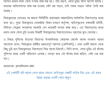
হিসেবে গুদামে থাকা সোনা গণনার কাজ শুরু হয়। তাঁর ধারণা, সোনা চুরির ঘটনা আগেই ঘটেছে।
গুদামের অটোমেশনের কাজ শুরু হওয়ায় সেটা ধরা পড়বে; তাই লকার ভাঙার ‘নাটক’ তৈরি করা
হয়েছে।
বিমানবন্দরের ভেতরের সব জায়গা সিসিটিভি ক্যামেরায় নজরদারিসহ সার্বক্ষণিক নিরাপত্তার মধ্যে
রাখা হয়। পুরো বিমানবন্দরে বেসামরিক বিমান চলাচল কর্তৃপক্ষ, আইনশৃঙ্খলা রক্ষাকারী বাহিনী,
বিভিন্ন গোয়েন্দা সংস্থাসহ সরকারি বেশ কয়েকটি সংস্থা কাজ করে। এত নিরাপত্তার মধ্যে
গুদাম থেকে সোনা চুরি হওয়ার বিষয়টি বিমানবন্দরের নিরাপত্তাকেও প্রশ্নের মুখে ফেলেছে।
এ বিষয়ে পুলিশের উত্তরা বিভাগের উপকমিশনার মোহাম্মদ মোর্শেদ আলম গতকাল প্রথম
আলোকে বলেন, বিমানবন্দর রাষ্ট্রীয় গুরুত্বপূর্ণ স্থাপনা (কেপিআই)। এমন একটি জায়গা থেকে
কিছু চুরি হলে বিমানবন্দরের নিরাপত্তা নিয়ে প্রশ্ন উঠবেই। তিনি বলেন, সোনা চুরির এই ঘটনায়
পুলিশের কাছে একটি অভিযোগ এসেছে। তদন্ত করে এই ঘটনায় কারা জড়িত, সেটা বের করা
হবে।
source: prothom-alo
এই পোস্টটি যদি ভালো লেগে থাকে তাহলে ফেইসবুক পেজটি লাইক দিন এবং এই রকম
আরো খবরের এলার্ট পেতে থাকুন