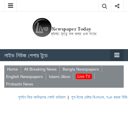
লাইভ নিউজ পেপার টুডে
Home
All Breaking News
Bangla Newspapers
English Newspapers
Islami Jibon
Live TV
Probashi News
পুশইন নিয়ে আবিদুলের পোস্ট ভাইরাল
|
পুশ-ইনের চেষ্টায় বিএসএফ, পণ্ড করছে বিজিবি
|
লেবান