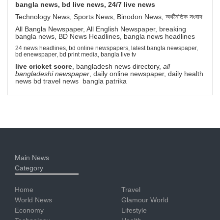
bangla news, bd live news, 24/7 live news
Technology News, Sports News, Binodon News, অর্থনৈতিক সংবাদ
All Bangla Newspaper, All English Newspaper, breaking
bangla news, BD News Headlines, bangla news headlines
24 news headlines, bd online newspapers, latest bangla newspaper,
bd enewspaper, bd print media, bangla live tv
live cricket score
, bangladesh news directory,
all
bangladeshi newspaper
, daily online newspaper, daily health
news bd travel news bangla patrika
Main News
Category
Home
Travel
World News
Glamour World
Economy
Lifestyle