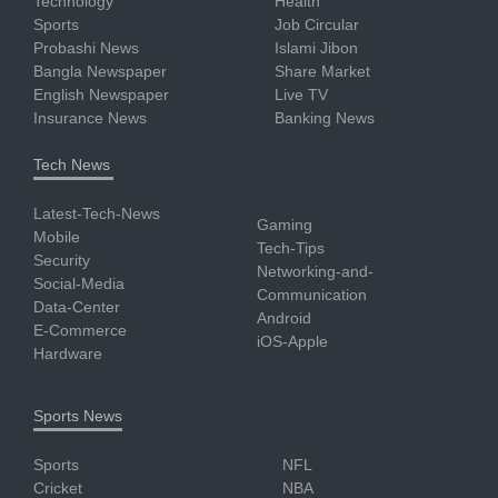
Technology
Health
Sports
Job Circular
Probashi News
Islami Jibon
Bangla Newspaper
Share Market
English Newspaper
Live TV
Insurance News
Banking News
Tech News
Latest-Tech-News
Gaming
Mobile
Tech-Tips
Security
Networking-and-
Social-Media
Communication
Data-Center
Android
E-Commerce
iOS-Apple
Hardware
Sports News
Sports
NFL
Cricket
NBA