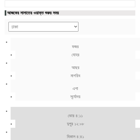
আজকের সালাতের ওয়াক্ত শুরুর সময়
ফজর
যোহর
আছর
মাগরিব
এশা
সূর্যোদয়
ভোর ৪:১১
দুপুর ১২:০৮
বিকাল ৪:৪১