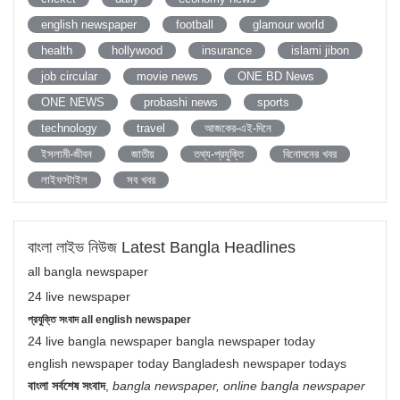
english newspaper
football
glamour world
health
hollywood
insurance
islami jibon
job circular
movie news
ONE BD News
ONE NEWS
probashi news
sports
technology
travel
আজকের-এই-দিনে
ইসলামী-জীবন
জাতীয়
তথ্য-প্রযুক্তি
বিনোদনের খবর
লাইফস্টাইল
সব খবর
বাংলা লাইভ নিউজ Latest Bangla Headlines
all bangla newspaper
24 live newspaper
প্রযুক্তি সংবাদ all english newspaper
24 live bangla newspaper bangla newspaper today
english newspaper today Bangladesh newspaper todays
বাংলা সর্বশেষ সংবাদ
,
bangla newspaper, online bangla newspaper