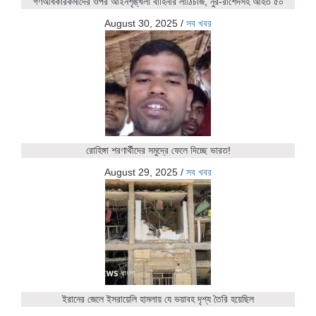
গণঅধিকারকর্মীদের ওপর আইনশৃঙ্খলা বাহিনীর লাঠিচার্জ, নুর-রাশেদসহ আহত ৫০
August 30, 2025
/
সব খবর
রোহিঙ্গা শরণার্থীদের সমুদ্রে ফেলে দিচ্ছে ভারত!
August 29, 2025
/
সব খবর
ইরানের জেলে ইসরায়েলি হামলায় যে ভয়াবহ দৃশ্য তৈরি হয়েছিল