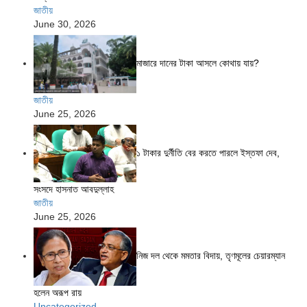
জাতীয়
June 30, 2026
মাজারে দানের টাকা আসলে কোথায় যায়?
জাতীয়
June 25, 2026
১ টাকার দুর্নীতি বের করতে পারলে ইস্তফা দেব,
সংসদে হাসনাত আবদুল্লাহ
জাতীয়
June 25, 2026
নিজ দল থেকে মমতার বিদায়, তৃণমূলের চেয়ারম্যান
হলেন অরূপ রায়
Uncategorized