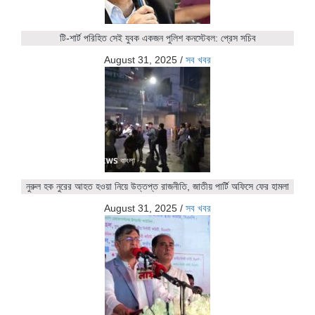
টি-শার্ট পরিহিত সেই যুবক একজন পুলিশ কনস্টেবল: প্রেস সচিব
August 31, 2025
/
সব খবর
নুরুল হক নুরের আহত হওয়া নিয়ে উত্তপ্ত রাজনীতি, জাতীয় পার্টি অফিসে ফের হামলা
August 31, 2025
/
সব খবর