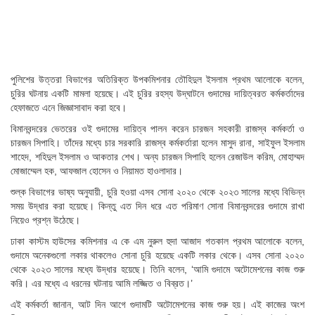
পুলিশের উত্তরা বিভাগের অতিরিক্ত উপকমিশনার তৌহিদুল ইসলাম প্রথম আলোকে বলেন,
চুরির ঘটনায় একটি মামলা হয়েছে। এই চুরির রহস্য উদ্‌ঘাটনে গুদামের দায়িত্বরত কর্মকর্তাদের
হেফাজতে এনে জিজ্ঞাসাবাদ করা হবে।
বিমানবন্দরের ভেতরের ওই গুদামের দায়িত্ব পালন করেন চারজন সহকারী রাজস্ব কর্মকর্তা ও
চারজন সিপাহি। তাঁদের মধ্যে চার সরকারি রাজস্ব কর্মকর্তারা হলেন মাসুদ রানা, সাইফুল ইসলাম
শাহেদ, শহিদুল ইসলাম ও আকতার শেখ। অন্য চারজন সিপাহি হলেন রেজাউল করিম, মোহাম্মদ
মোজাম্মেল হক, আফজাল হোসেন ও নিয়ামত হাওলাদার।
শুল্ক বিভাগের ভাষ্য অনুযায়ী, চুরি হওয়া এসব সোনা ২০২০ থেকে ২০২৩ সালের মধ্যে বিভিন্ন
সময় উদ্ধার করা হয়েছে। কিন্তু এত দিন ধরে এত পরিমাণ সোনা বিমানবন্দরের গুদামে রাখা
নিয়েও প্রশ্ন উঠেছে।
ঢাকা কাস্টম হাউসের কমিশনার এ কে এম নুরুল হুদা আজাদ গতকাল প্রথম আলোকে বলেন,
গুদামে অনেকগুলো লকার থাকলেও সোনা চুরি হয়েছে একটি লকার থেকে। এসব সোনা ২০২০
থেকে ২০২৩ সালের মধ্যে উদ্ধার হয়েছে। তিনি বলেন, ‘আমি গুদামে অটোমেশনের কাজ শুরু
করি। এর মধ্যে এ ধরনের ঘটনায় আমি লজ্জিত ও বিব্রত।’
এই কর্মকর্তা জানান, আট দিন আগে গুদামটি অটোমেশনের কাজ শুরু হয়। এই কাজের অংশ