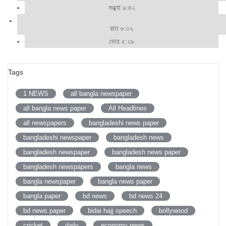
সন্ধ্যা ৬:৪২
রাত ৮:০২
ভোর ৫:২৯
Tags
1 NEWS
all bangla newspaper
all bangla news paper
All Headlines
all newspapers
bangladeshi news paper
bangladeshi newspaper
bangladesh news
bangladesh newspaper
bangladesh news paper
bangladesh newspapers
bangla news
bangla newspaper
bangla news paper
bangla paper
bd news
bd news 24
bd news paper
bidai hajj speech
bollywood
cricket
daily
economy news