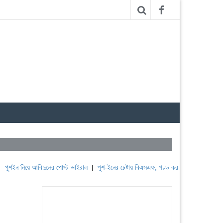
িয়ে আবিদুলের পোস্ট ভাইরাল
|
পুশ-ইনের চেষ্টায় বিএসএফ, পণ্ড করছে বিজিবি
|
লেবাননের ঐতিহা