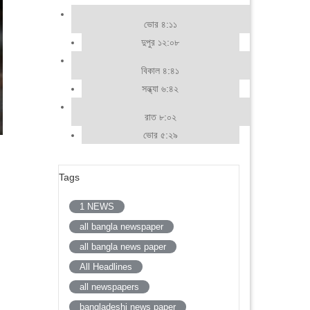
ভোর ৪:১১
দুপুর ১২:০৮
বিকাল ৪:৪১
সন্ধ্যা ৬:৪২
রাত ৮:০২
ভোর ৫:২৯
Tags
1 NEWS
all bangla newspaper
all bangla news paper
All Headlines
all newspapers
bangladeshi news paper