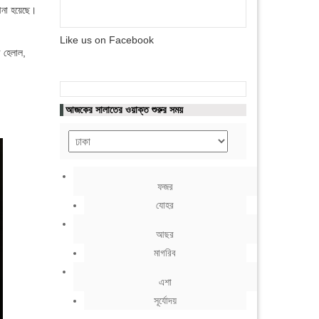
 আনা হয়েছে।
Like us on Facebook
ী হেলাল,
আজকের সালাতের ওয়াক্ত শুরুর সময়
ফজর
যোহর
আছর
মাগরিব
এশা
সূর্যোদয়