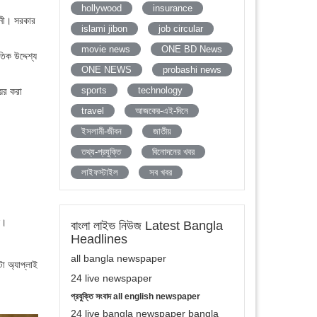
hollywood
insurance
িনী। সরকার
islami jibon
job circular
movie news
ONE BD News
িক উদ্দেশ্য
ONE NEWS
probashi news
sports
technology
য়ের করা
travel
আজকের-এই-দিনে
ইসলামী-জীবন
জাতীয়
তথ্য-প্রযুক্তি
বিনোদনের খবর
লাইফস্টাইল
সব খবর
ে।
বাংলা লাইভ নিউজ Latest Bangla
Headlines
all bangla newspaper
া অ্যাপ্লাই
24 live newspaper
প্রযুক্তি সংবাদ all english newspaper
24 live bangla newspaper bangla