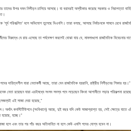
ার তাদের উপর দমন নিপীড়ন চালিয়ে আসছে। যা বরাবরই অস্বীকার করেছে সরকার ও নিরাপত্তা বাহ
ড়িত।
ে ‘পূর্ব পরিকল্পিত’ বলে অভিযোগ তুলেছে বিএনপি। তারা বলছে, আসছে নির্বাচনকে সামনে রেখে রাজনৈত
ের বিরুদ্ধে যে রায় এসেছে তা পর্যবেক্ষণ করলেই বোঝা যায় যে, মামলাগুলো রাজনৈতিক বিবেচনায় দা
 পদের দায়িত্বশীল যারা নেতাকর্মী আছে, তারা যেন রাজনৈতিক হয়রানি, রাষ্ট্রীয় নিপীড়নের শিকার হয়।”
 অনেক নেতা রয়েছেন যারা এরইমধ্যে সংসদ সদস্য পদে লড়েছেন কিংবা আগামীতে লড়ার পরিকল্পনা রয়েছ
ে সেজন্যই এই সাজা দেয়া হয়েছে,”
অর্থাৎ কনস্টিটিউশনে (সংবিধানে) আছে, দুই বছর যদি কেউ সাজাপ্রাপ্ত হয়, সেই ক্ষেত্রে যাতে এট
া হয়েছে, হচ্ছে।”
ি সাজা হলে এবং তার পর পাঁচ বছর অতিবাহিত না হলে কেউ এমপি পদের যোগ্য হবেন না।