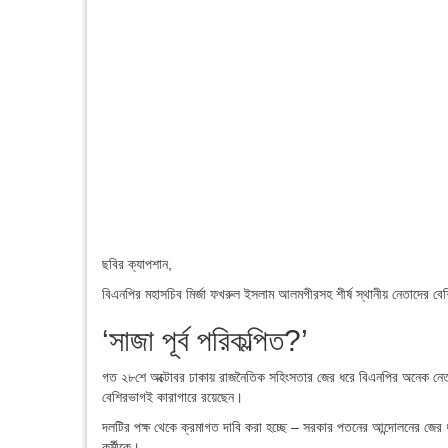
ছবির ক্যাপশান,
বিএনপির মহাসচিব মির্জা ফখরুল ইসলাম আলমগীরসহ শীর্ষ স্থানীয় নেতাদের 
‘সাজা পূর্ব পরিকল্পিত?’
গত ২৮শে অক্টোবর ঢাকায় রাজনৈতিক সহিংসতার জের ধরে বিএনপির অনেক নেতাক
বেশিরভাগই কারাগারে রয়েছেন।
দলটির পক্ষ থেকে ক্রমাগত দাবি করা হচ্ছে – সরকার পতনের আন্দোলনের জের
কর্মীকে।