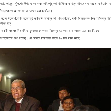
ুন দেয়া, ভাংচুর, পুলিশের উপর হামলা এবং আইনশৃঙ্খলা বাহিনীকে দায়িত্ব পালনে বাধা দেয়ার অভিযোগ
ভিন্ন থানায় আলাদা মামলা দায়ের করা হয়েছিল।
ধ্যে উল্লেখযোগ্য হচ্ছে যুগ্ম মহাসচিব হাবিবুন নবী খান সোহেল, তথ্য বিষয়ক সম্পাদক আজিজুল বার
দ্দিন টুকু।
একটি মামলায় বিএনপি ও যুবদলের ৫ নেতার বিরুদ্ধে ১০ বছর করে কারাদণ্ডের রায় দিয়েছে।
ন অনুষ্ঠানের কথা রয়েছে। সে হিসেবে নির্বাচনের মাত্র ৪৬ দিন বাকি আছে।