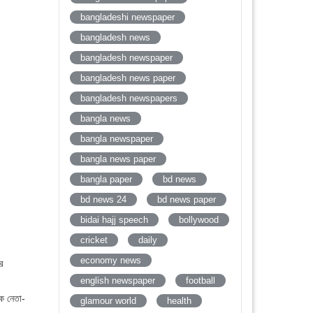
bangladeshi newspaper
bangladesh news
bangladesh newspaper
bangladesh news paper
bangladesh newspapers
bangla news
bangla newspaper
bangla news paper
bangla paper
bd news
bd news 24
bd news paper
bidai hajj speech
bollywood
cricket
daily
economy news
র
english newspaper
football
ক নেতা-
glamour world
health