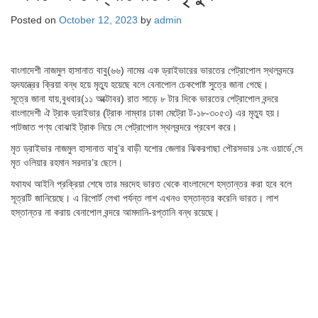
Posted on
October 12, 2023
by
admin
বাংলাদেশী নাজমুল হাসানাত বাবু(৬৬) নামের এক ড্রাইভারের ভারতের পেট্রাপোল স্থলবন্দরে
হৃদযন্ত্রের ক্রিয়া বন্ধ হয়ে মৃত্যু হয়েছে বলে বেনাপোল চেকপোষ্ট সুত্রে জানা গেছে।
সূত্রে জানা যায়,বুধবার(১১ অক্টোবর) রাত সাড়ে ৮ টার দিকে ভারতের পেট্রাপোল বন্দরে
বাংলাদেশী ঐ ট্রাক ড্রাইভার (ট্রাক নাম্বার ঢাকা মেট্রো ট-১৮-৩০৫৩) এর মৃত্যু হয়।
পাটজাত পণ্য বোঝাই ট্রাক নিয়ে সে পেট্রাপোল স্থলবন্দরে প্রবেশ করে।
মৃত ড্রাইভার নাজমুল হাসানাত বাবু’র বাড়ী যশোর জেলার ঝিকরগাছা পৌরসভার ১নং ওয়ার্ডে,সে
মৃত ওলিয়ার রহমান সরদার’র ছেলে।
যথাযথ আইনি প্রক্রিয়া শেষে তার মরদেহ ভারত থেকে বাংলাদেশে হস্তান্তর করা হবে বলে
সূত্রটি জানিয়েছে। এ রিপোর্ট লেখা পর্যন্ত লাশ এখনও হস্তান্তর করেনি ভারত। লাশ
হস্তান্তর না করায় বেনাপোল বন্দরে আমদানি-রপ্তানি বন্ধ রয়েছে।