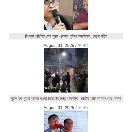
টি-শার্ট পরিহিত সেই যুবক একজন পুলিশ কনস্টেবল: প্রেস সচিব
August 31, 2025
/
সব খবর
নুরুল হক নুরের আহত হওয়া নিয়ে উত্তপ্ত রাজনীতি, জাতীয় পার্টি অফিসে ফের হামলা
August 31, 2025
/
সব খবর