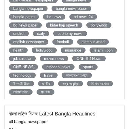
bangladesh newspapers
bangla news
bangla newspaper
bangla news paper
bangla paper
bd news
bd news 24
bd news paper
bidai hajj speech
bollywood
cricket
daily
economy news
english newspaper
football
glamour world
health
hollywood
insurance
islami jibon
job circular
movie news
ONE BD News
ONE NEWS
probashi news
sports
technology
travel
আজকের-এই-দিনে
ইসলামী-জীবন
জাতীয়
তথ্য-প্রযুক্তি
বিনোদনের খবর
লাইফস্টাইল
সব খবর
বাংলা লাইভ নিউজ Latest Bangla Headlines
all bangla newspaper