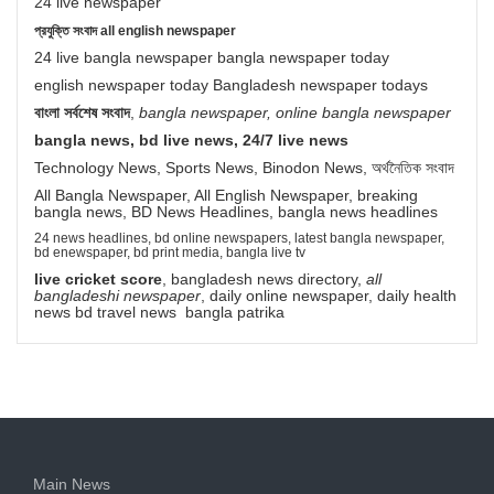
24 live newspaper
প্রযুক্তি সংবাদ all english newspaper
24 live bangla newspaper bangla newspaper today
english newspaper today Bangladesh newspaper todays
বাংলা সর্বশেষ সংবাদ
,
bangla newspaper, online bangla newspaper
bangla news, bd live news, 24/7 live news
Technology News, Sports News, Binodon News, অর্থনৈতিক সংবাদ
All Bangla Newspaper, All English Newspaper, breaking
bangla news, BD News Headlines, bangla news headlines
24 news headlines, bd online newspapers, latest bangla newspaper,
bd enewspaper, bd print media, bangla live tv
live cricket score
, bangladesh news directory,
all
bangladeshi newspaper
, daily online newspaper, daily health
news bd travel news bangla patrika
Main News