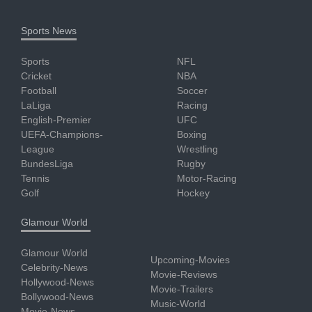
Sports News
Sports
NFL
Cricket
NBA
Football
Soccer
LaLiga
Racing
English-Premier
UFC
UEFA-Champions-
Boxing
League
Wrestling
BundesLiga
Rugby
Tennis
Motor-Racing
Golf
Hockey
Glamour World
Glamour World
Upcoming-Movies
Celebrity-News
Movie-Reviews
Hollywood-News
Movie-Trailers
Bollywood-News
Music-World
Movie-News