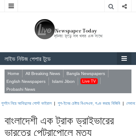
লাইভ নিউজ পেপার টুডে
Home
All Breaking News
Bangla Newspapers
English Newspapers
Islami Jibon
Live TV
Probashi News
ে আবিদুলের পোস্ট ভাইরাল
|
পুশ-ইনের চেষ্টায় বিএসএফ, পণ্ড করছে বিজিবি
|
লেবাননের ঐতিহাসি
বাংলাদেশী এক ট্রাক ড্রাইভারের
ভারতের পেট্রাপোলে মৃত্যু