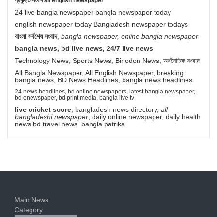
প্রযুক্তি সংবাদ all english newspaper
24 live bangla newspaper bangla newspaper today
english newspaper today Bangladesh newspaper todays
বাংলা সর্বশেষ সংবাদ
,
bangla newspaper, online bangla newspaper
bangla news, bd live news, 24/7 live news
Technology News, Sports News, Binodon News, অর্থনৈতিক সংবাদ
All Bangla Newspaper, All English Newspaper, breaking
bangla news, BD News Headlines, bangla news headlines
24 news headlines, bd online newspapers, latest bangla newspaper,
bd enewspaper, bd print media, bangla live tv
live cricket score
, bangladesh news directory,
all
bangladeshi newspaper
, daily online newspaper, daily health
news bd travel news bangla patrika
Main News
Category