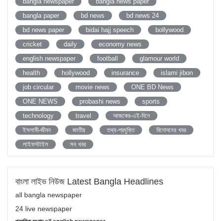
bangla newspaper
bangla news paper
bangla paper
bd news
bd news 24
bd news paper
bidai hajj speech
bollywood
cricket
daily
economy news
english newspaper
football
glamour world
health
hollywood
insurance
islami jibon
job circular
movie news
ONE BD News
ONE NEWS
probashi news
sports
technology
travel
আজকের-এই-দিনে
ইসলামী-জীবন
জাতীয়
তথ্য-প্রযুক্তি
বিনোদনের খবর
লাইফস্টাইল
সব খবর
বাংলা লাইভ নিউজ Latest Bangla Headlines
all bangla newspaper
24 live newspaper