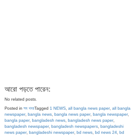
আরো পড়তে পারেন:
No related posts.
Posted in
সব খবর
Tagged
1 NEWS
,
all bangla news paper
,
all bangla
newspaper
,
bangla news
,
bangla news paper
,
bangla newspaper
,
bangla paper
,
bangladesh news
,
bangladesh news paper
,
bangladesh newspaper
,
bangladesh newspapers
,
bangladeshi
news paper
,
bangladeshi newspaper
,
bd news
,
bd news 24
,
bd