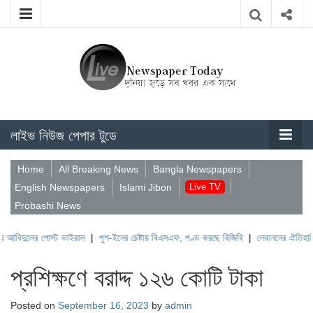
লাইভ নিউজ পেপার টুডে
Home
All Breaking News
Bangla Newspapers
English Newspapers
Islami Jibon
Live TV
Probashi News
 পোস্ট ভাইরাল
|
পুশ-ইনের চেষ্টায় বিএসএফ, পণ্ড করছে বিজিবি
|
লেবাননের ঐতিহাসিক বউফোর্ট 
প্রশিক্ষণে বরাদ্দ ১২৬ কোটি টাকা
Posted on
September 16, 2023
by
admin