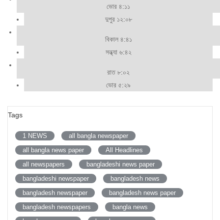
ভোর ৪:১১
দুপুর ১২:০৮
বিকাল ৪:৪১
সন্ধ্যা ৬:৪২
রাত ৮:০২
ভোর ৫:২৯
Tags
1 NEWS
all bangla newspaper
all bangla news paper
All Headlines
all newspapers
bangladeshi news paper
bangladeshi newspaper
bangladesh news
bangladesh newspaper
bangladesh news paper
bangladesh newspapers
bangla news