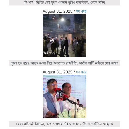
টি-শার্ট পরিহিত সেই যুবক একজন পুলিশ কনস্টেবল: প্রেস সচিব
August 31, 2025
/
সব খবর
নুরুল হক নুরের আহত হওয়া নিয়ে উত্তপ্ত রাজনীতি, জাতীয় পার্টি অফিসে ফের হামলা
August 31, 2025
/
সব খবর
ফেব্রুয়ারিতেই নির্বাচন, রুখে দেওয়ার শক্তি কারও নেই: সালাহউদ্দিন আহমেদ