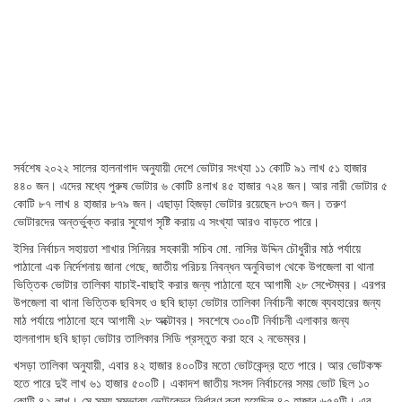
সর্বশেষ ২০২২ সালের হালনাগাদ অনুযায়ী দেশে ভোটার সংখ্যা ১১ কোটি ৯১ লাখ ৫১ হাজার
৪৪০ জন। এদের মধ্যে পুরুষ ভোটার ৬ কোটি ৪লাখ ৪৫ হাজার ৭২৪ জন। আর নারী ভোটার ৫
কোটি ৮৭ লাখ ৪ হাজার ৮৭৯ জন। এছাড়া হিজড়া ভোটার রয়েছেন ৮৩৭ জন। তরুণ
ভোটারদের অন্তর্ভুক্ত করার সুযোগ সৃষ্টি করায় এ সংখ্যা আরও বাড়তে পারে।
ইসির নির্বাচন সহায়তা শাখার সিনিয়র সহকারী সচিব মো. নাসির উদ্দিন চৌধুরীর মাঠ পর্যায়ে
পাঠানো এক নির্দেশনায় জানা গেছে, জাতীয় পরিচয় নিবন্ধন অনুবিভাগ থেকে উপজেলা বা থানা
ভিত্তিক ভোটার তালিকা যাচাই-বাছাই করার জন্য পাঠানো হবে আগামী ২৮ সেপ্টেম্বর। এরপর
উপজেলা বা থানা ভিত্তিক ছবিসহ ও ছবি ছাড়া ভোটার তালিকা নির্বাচনী কাজে ব্যবহারের জন্য
মাঠ পর্যায়ে পাঠানো হবে আগামী ২৮ অক্টোবর। সবশেষে ৩০০টি নির্বাচনী এলাকার জন্য
হালনাগাদ ছবি ছাড়া ভোটার তালিকার সিডি প্রস্তুত করা হবে ২ নভেম্বর।
খসড়া তালিকা অনুযায়ী, এবার ৪২ হাজার ৪০০টির মতো ভোটকেন্দ্র হতে পারে। আর ভোটকক্ষ
হতে পারে দুই লাখ ৬১ হাজার ৫০০টি। একাদশ জাতীয় সংসদ নির্বাচনের সময় ভোট ছিল ১০
কোটি ৪২ লাখ। সে সময় সম্ভাব্য ভোটকেন্দ্র নির্ধারণ করা হয়েছিল ৪০ হাজার ৬৫৭টি। এর