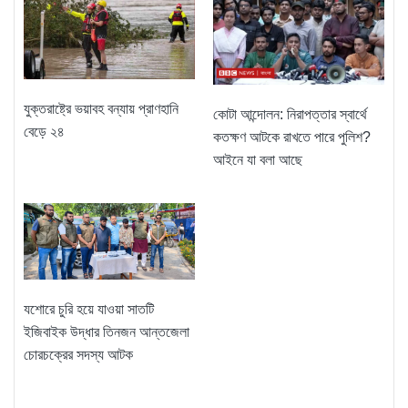
যুক্তরাষ্ট্রে ভয়াবহ বন্যায় প্রাণহানি
কোটা আন্দোলন: নিরাপত্তার স্বার্থে
বেড়ে ২৪
কতক্ষণ আটকে রাখতে পারে পুলিশ?
আইনে যা বলা আছে
যশোরে চুরি হয়ে যাওয়া সাতটি
ইজিবাইক উদ্ধার তিনজন আন্তজেলা
চোরচক্রের সদস্য আটক