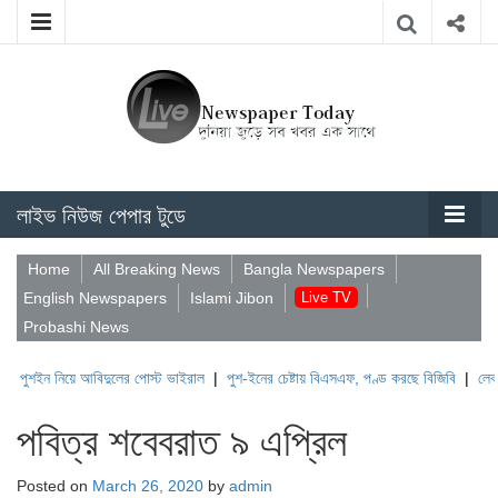
লাইভ নিউজ পেপার টুডে
Home
All Breaking News
Bangla Newspapers
English Newspapers
Islami Jibon
Live TV
Probashi News
িয়ে আবিদুলের পোস্ট ভাইরাল
|
পুশ-ইনের চেষ্টায় বিএসএফ, পণ্ড করছে বিজিবি
|
লেবাননের ঐতিহ
পবিত্র শবেবরাত ৯ এপ্রিল
Posted on
March 26, 2020
by
admin