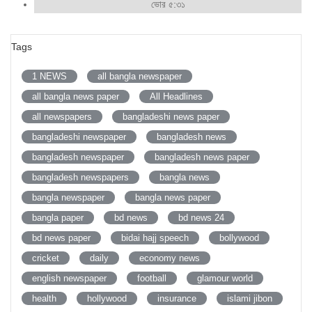
ভোর ৫:৩১
Tags
1 NEWS
all bangla newspaper
all bangla news paper
All Headlines
all newspapers
bangladeshi news paper
bangladeshi newspaper
bangladesh news
bangladesh newspaper
bangladesh news paper
bangladesh newspapers
bangla news
bangla newspaper
bangla news paper
bangla paper
bd news
bd news 24
bd news paper
bidai hajj speech
bollywood
cricket
daily
economy news
english newspaper
football
glamour world
health
hollywood
insurance
islami jibon