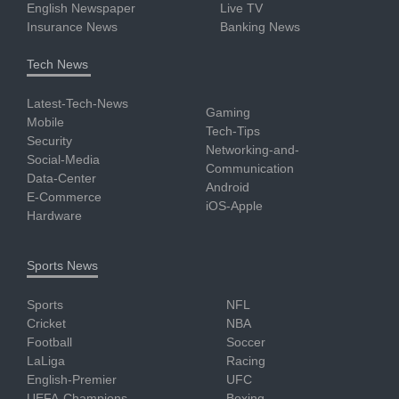
English Newspaper
Live TV
Insurance News
Banking News
Tech News
Latest-Tech-News
Gaming
Mobile
Tech-Tips
Security
Networking-and-
Social-Media
Communication
Data-Center
Android
E-Commerce
iOS-Apple
Hardware
Sports News
Sports
NFL
Cricket
NBA
Football
Soccer
LaLiga
Racing
English-Premier
UFC
UEFA-Champions-
Boxing