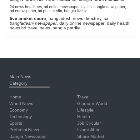
24 news headlines, bd online newspapers, latest bangla newspaper,
bd enewspaper, bd print media, bangla live tv
live cricket score
, bangladesh news directory,
all
bangladeshi newspaper
, daily online newspaper, daily health
news bd travel news bangla patrika
Main News
Category
Home
Travel
World News
Glamour World
Economy
Lifestyle
Technology
Health
Sports
Job Circular
Probashi News
Islami Jibon
Bangla Newspaper
Share Market