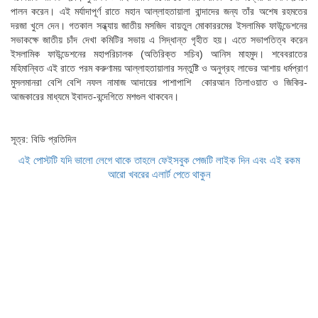
পালন করেন। এই মর্যাদাপূর্ণ রাতে মহান আল্লাহতায়ালা বান্দাদের জন্য তাঁর অশেষ রহমতের
দরজা খুলে দেন। গতকাল সন্ধ্যায় জাতীয় মসজিদ বায়তুল মোকাররমের ইসলামিক ফাউন্ডেশনের
সভাকক্ষে জাতীয় চাঁদ দেখা কমিটির সভায় এ সিদ্ধান্ত গৃহীত হয়। এতে সভাপতিত্ব করেন
ইসলামিক ফাউন্ডেশনের মহাপরিচালক (অতিরিক্ত সচিব) আনিস মাহমুদ। শবেবরাতের
মহিমান্বিত এই রাতে পরম করুণাময় আল্লাহতায়ালার সন্তুষ্টি ও অনুগ্রহ লাভের আশায় ধর্মপ্রাণ
মুসলমানরা বেশি বেশি নফল নামাজ আদায়ের পাশাপাশি কোরআন তিলাওয়াত ও জিকির-
আজকারের মাধ্যমে ইবাদত-বন্দেগিতে মশগুল থাকবেন।
সূত্র: বিডি প্রতিদিন
এই পোস্টটি যদি ভালো লেগে থাকে তাহলে ফেইসবুক পেজটি লাইক দিন এবং এই রকম
আরো খবরের এলার্ট পেতে থাকুন