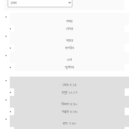
ফজর
যোহর
আছর
মাগরিব
এশা
সূর্যোদয়
ভোর ৪:১৪
দুপুর ১২:০৭
বিকাল ৪:৪০
সন্ধ্যা ৬:৩৯
রাত ৭:৫৮