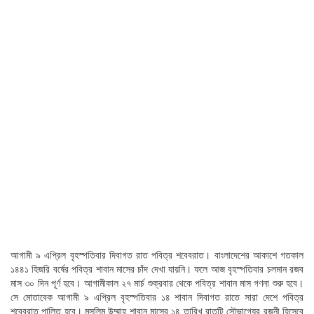
আগামী ৯ এপ্রিল বৃহস্পতিবার দিবাগত রাত পবিত্র শবেবরাত। বাংলাদেশের আকাশে গতকাল
১৪৪১ হিজরি বর্ষের পবিত্র শাবান মাসের চাঁদ দেখা যায়নি। ফলে আজ বৃহস্পতিবার চলমান রজব
মাস ৩০ দিন পূর্ণ হবে। আগামীকাল ২৭ মার্চ শুক্রবার থেকে পবিত্র শাবান মাস গণনা শুরু হবে।
সে মোতাবেক আগামী ৯ এপ্রিল বৃহস্পতিবার ১৪ শাবান দিবাগত রাতে সারা দেশে পবিত্র
শবেবরাত পালিত হবে। মুসলিম উম্মাহ শাবান মাসের ১৪ তারিখ রাতটি সৌভাগ্যের রজনী হিসেবে