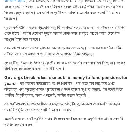
বাংলাদেশ ব্যাংক
। তারা লিখেছে তারল্য সংকটে থাকা বিভিন্ন ব্যাংককে অর্থ দিয়ে সুবিধা দিয়ে
যাচ্ছে বাংলাদেশ ব্যাংক। এরই ধারাবাহিকতায় বুধবার এই রেকর্ড পরিমাণ অর্থ স্বল্পমেয়াদি ধার
দিয়েছে কেন্দ্রীয় ব্যাংক। এর আগে সংস্থাটি গত সোমবার ১৬ হাজার ৯৭০ কোটি টাকা ধার
দিয়েছিল।
ব্যাংক কর্মকর্তারা বলছেন, প্রত্যাশা অনুযায়ী আমানত সংগ্রহ হচ্ছে না। একইসঙ্গে খেলাপি ঋণ
বেড়ে যাচ্ছে। আবার বৈদেশিক মুদ্রার রিজার্ভ থেকে ডলার বিক্রির কারণে বাজার থেকে বড়
অঙ্কের টাকা উঠে আসছে।
এসব কারণে কোনো কোনো ব্যাংকের তারল্য প্রবাহ কমে গেছে। এ অবস্থায় সাময়িক চাহিদা
মেটাতে বাংলাদেশ ব্যাংক ও অন্য ব্যাংক থেকে ধারের চাহিদা বেড়েছে।
মূল্যস্ফীতি নিয়ন্ত্রণের উদ্দেশ্যে কেন্দ্রীয় ব্যাংক এখন সরাসরি সরকারকে ঋণ দিচ্ছে না। সরকার
বাণিজ্যিক ব্যাংকগুলোর কাছ থেকে ঋণ নিচ্ছে।
Gov orgs break rules, use public money to fund pensions for
years
– দ্য বিজনেস স্ট্যান্ডার্ডের প্রধান শিরোনাম। বলা হচ্ছে অর্থ মন্ত্রণালয় ১২টি
রাষ্ট্রায়ত্ত্ব এবং স্বায়ত্বশাসিত প্রতিষ্ঠানের পেনশন তহবিল স্থগিত করেছে; যার মধ্যে আছে
পাবলিক বিশ্ববিদ্যালয়, বাংলা একাডেমি, জাতীয় যাদুঘর ইত্যাদি।
এই প্রতিষ্ঠানগুলোর পেনশন স্কিমের ছাড়পত্র নেই, কিন্তু তারপরও তারা চলতি অর্থবছরে
সরকারি তহবিল থেকে ৭৭৯ কোটি টাকা খরচ করেছে।
অন্যদিকে আরও ১৩টি প্রতিষ্ঠান যারা নিজেদের অর্থে চলবে বলে অনুমতি পায় তারাও সরকারি
তহবিল ব্যবহার করছে।