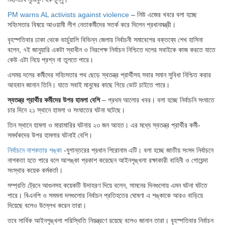
PM warns AL activists against violence
– নিউ এজের খবরে বলা হচ্ছে
সহিংসতার বিষয়ে আওয়ামী লীগ নেতাকর্মীদের সতর্ক করে দিলেন প্রধানমন্ত্রী।
বৃহস্পতিবার ঢাকা থেকে ভার্চুয়ালি বিভিন্ন জেলায় নির্বাচনী সমাবেশের বক্তব্যে শেখ হাসিনা
বলেন, ৭ই জানুয়ারি একটা স্বাধীন ও নিরপেক্ষ নির্বাচন নিশ্চিতে দলের সবাইকে কাজ করতে যাতে
কেউ এটা নিয়ে প্রশ্ন না তুলতে পারে।
এসময় দলের কর্মীদের সহিংসতার পথ ছেড়ে স্বতন্ত্র প্রার্থীসহ সবার সমান সুবিধা নিশ্চিত করার
আহবান জানান তিনি। যাতে সবাই মানুষের কাছে গিয়ে ভোট চাইতে পারে।
স্বতন্ত্র প্রার্থীর কর্মীদের উপর হামলা বেশি
– প্রথম আলোর খবর। বলা হচ্ছে নির্বাচনি সংঘাতে
চার দিনে ২১ স্থানে হামলা ও সংঘাতের ঘটনা ঘটেছে।
তিন স্থানে হামলা ও মারামারির ঘটনায় ২৩ জন আহত। এর মধ্যে স্বতন্ত্র প্রার্থীর কর্মী-
সমর্থকদের উপর হামলার ঘটনাই বেশি।
নির্বাচনে নাশকতার শঙ্কা
-যুগান্তরের প্রধান শিরোনাম এটি। বলা হচ্ছে জাতীয় সংসদ নির্বাচনে
নাশকতা হতে পারে বলে আশঙ্কা প্রকাশ করেছেন আইনশৃঙ্খলা রক্ষাকারী বাহিনী ও গোয়েন্দা
সংস্থার কয়েক কর্মকর্তা।
সম্প্রতি ট্রেনে আগুনসহ কয়েকটি উদাহরণ দিয়ে বলেন, সামনের দিনগুলোয় এমন ঘটনা ঘটতে
পারে। বিএনপি ও সমমনা দলগুলোর নির্বাচন প্রতিহতের ঘোষণা এ শঙ্কাকে আরও বাড়িয়ে
দিয়েছে বলেও উল্লেখ করেন তারা।
তবে সার্বিক আইনশৃঙ্খলা পরিস্থিতি নিয়ন্ত্রণে রয়েছে বলেও জানান তারা। বৃহস্পতিবার নির্বাচন