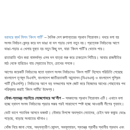
বরাবরে ব্যর্থ মিশন ‘কিংস পার্টি’
– দৈনিক দেশ রুপান্তরের প্রধান শিরোনাম। খবরে বলা হয়
সংসদ নির্বাচন কেন্দ্র করে দল ভাঙা বা দল গড়ার খেলা নতুন নয়। প্রত্যেক নির্বাচনের আগে
ভাঙা-গড়ার এ খেলায় যুক্ত হয় নতুন কিছু দল, যারা ‘কিংস পার্টি’র খেতাব পায়।
রাতারাতি গঠন করা নামসর্বস্ব এসব দল যাত্রা শুরু করে ঢাকঢোল পিটিয়ে। আবার রাজনীতির
মাঠ থেকে হারিয়েও যায় স্রোতের টানে, চোখের পলকে।
আগের কয়েকটি নির্বাচনের মতো দ্বাদশ সংসদ নির্বাচনেও ‘কিংস পার্টি’ হিসেবে পরিচিতি পেয়েছে
বাংলাদেশ তৃণমূল বিএনপি, বাংলাদেশ জাতীয়তাবাদী আন্দোলন (বিএনএম) ও বাংলাদেশ সুপ্রিম
পার্টি (বিএসপি)। নির্বাচনের আগে বড় দলগুলোর সঙ্গে জোট করে নিজেদের আখের গোছানোর পথ
পরিষ্কার করাই ‘কিংস পার্টির’ উদ্দেশ্য।
নৌকা-স্বতন্ত্র লড়াইয়ে লেজেগোবরে আ’লীগ
– সমকালের প্রধান শিরোনাম এটি। এখানে বলা
হচ্ছে দ্বাদশ সংসদ নির্বাচনের প্রচার শুরুর পরই সারাদেশে স্পষ্ট হচ্ছে আওয়ামী লীগের গৃহদাহ।
ভোট ভাগে শতাধিক আসনে ভজঘট। নৌকার বিপক্ষে অবস্থান নেতাদের, চেইন অফ কমান্ড ভেঙে
পড়েছে, বাড়ছে সংঘাতের ঘটনাও।
খোঁজ নিয়ে জানা গেছে, অভ্যন্তরীণ কোন্দল, অবমূল্যায়ন, স্বতন্ত্র প্রার্থীর স্থানীয় প্রভাব এবং