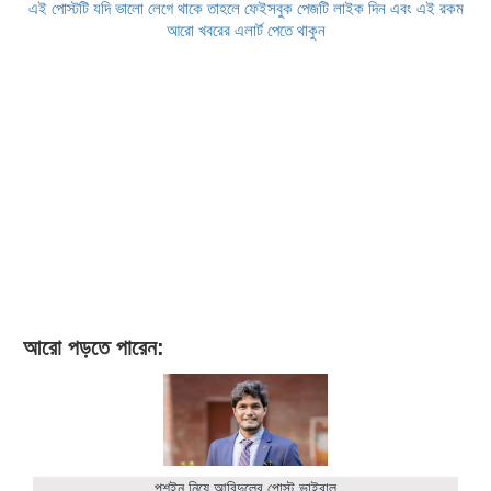
এই পোস্টটি যদি ভালো লেগে থাকে তাহলে ফেইসবুক পেজটি লাইক দিন এবং এই রকম
আরো খবরের এলার্ট পেতে থাকুন
আরো পড়তে পারেন:
পুশইন নিয়ে আবিদুলের পোস্ট ভাইরাল