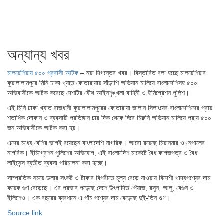
অন্যান্য খবর
মালয়েশিয়ায় ৫০০ প্রবাসী আটক
– নয়া দিগন্তের খবর। বিস্তারিত বলা হচ্ছে মালয়েশিয়ার
কুয়ালালামপুরে মিনি ঢাকা খ্যাত কোতারায়ায় সাঁড়াশি অভিযান চালিয়ে বাংলাদেশিসহ ৫০০
অভিবাসীকে আটক করেছে দেশটির যৌথ আইনশৃঙ্খলা বাহিনী ও ইমিগ্রেশন পুলিশ।
এই মিনি ঢাকা খ্যাত রাজধানী কুয়ালালামপুরের কোতারায়া জালান সিলাংয়ের বাংলাদেশিদের প্রায়
শতাধিক দোকান ও ব্যবসায়ী প্রতিষ্ঠান চার দিক থেকে ঘিরে চিরুনি অভিযান চালিয়ে প্রায় ৫০০
জন অভিবাসীকে আটক করা হয়।
এদের মধ্যে বেশির ভাগই রয়েছেন বাংলাদেশি নাগরিক। আরো রয়েছে মিয়ানমার ও নেপালের
নাগরিক। ইমিগ্রেশন পুলিশের অভিযোগ, এই বাংলাদেিশ মার্কেটে বৈধ কাগজপত্র ও বৈধ
লাইসেন্স ব্যতীত ব্যবসা পরিচালনা করা হচ্ছে।
সাম্প্রতিক সময়ে ডলার সংকট ও টাকার বিপরীতে মূল্য বেড়ে যাওয়ায় বিদেশী খাদ্যপণ্যের দাম
কয়েক গুণ বেড়েছে। এর প্রভাব পড়েছে দেশে উৎপাদিত পেঁয়াজ, রসুন, আলু, বেগুন ও
ইলিশেও। এক বছরের ব্যবধানে এ পাঁচ পণ্যের দাম বেড়েছে দুই-তিন গুণ।
Source link