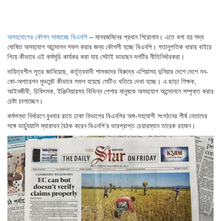
অসহযোগের কৌশল সাজাচ্ছে বিএনপি
– মানবজমিনের প্রধান শিরোনাম। এতে বলা হয় সদ্য
ঘোষিত অসহযোগ আন্দোলন সফল করার জন্য কৌশলী হচ্ছে বিএনপি। গতানুগতিক ধারার বাইরে
গিয়ে কীভাবে এই কর্মসূচি কার্যকর করা যায় সেটাই ভাবছেন দলটির নীতিনির্ধারকরা।
দায়িত্বশীল সূত্র জানিয়েছে, কর্তৃত্ববাদী শাসকদের বিরুদ্ধে এশিয়াসহ দুনিয়ার দেশে দেশে নন-
কো-অপারেশন মুভমেন্ট কীভাবে সফল হয়েছে সেটিও খতিয়ে দেখা হচ্ছে। এ ছাড়া শিক্ষক,
আইনজীবী, চিকিৎসক, ইঞ্জিনিয়ারসহ বিভিন্ন পেশার মানুষকে অসহযোগ আন্দোলনে সম্পৃক্ত করার
চেষ্টা চালাচ্ছেন।
কর্মপন্থা নির্ধারণে বুধবার রাতে ঢাকা বিভাগের বিএনপির অঙ্গ-সহযোগী সংগঠনের শীর্ষ নেতাদের
সঙ্গে ভার্চ্যুয়ালি ম্যারাথন বৈঠক করেন বিএনপি’র ভারপ্রাপ্ত চেয়ারম্যান তারেক রহমান।