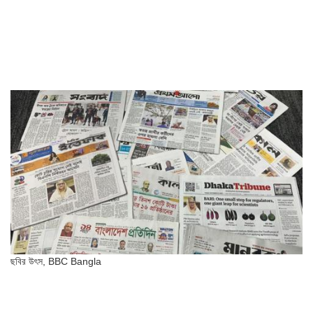
ছবির উৎস,
BBC Bangla