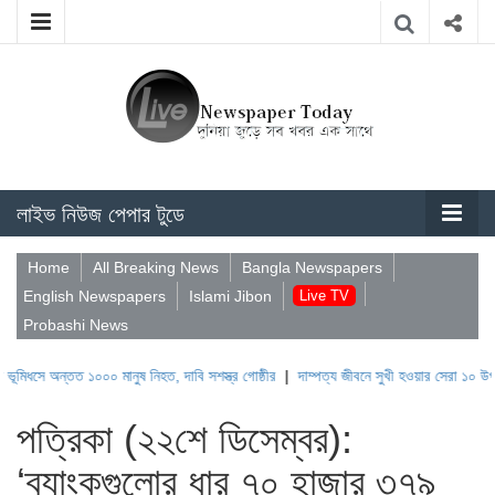
লাইভ নিউজ পেপার টুডে
Home
All Breaking News
Bangla Newspapers
English Newspapers
Islami Jibon
Live TV
Probashi News
তত ১০০০ মানুষ নিহত, দাবি সশস্ত্র গোষ্ঠীর
|
দাম্পত্য জীবনে সুখী হওয়ার সেরা ১০ উপায়
|
যশোরে 
পত্রিকা (২২শে ডিসেম্বর):
‘ব্যাংকগুলোর ধার ৭০ হাজার ৩৭৯