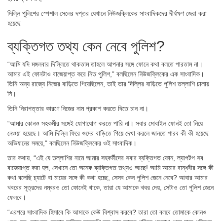
দিল্লি পুলিশের স্পেশাল সেলের দপ্তর যেখানে নিউজক্লিকের সাংবাদিকদের দীর্ঘক্ষণ জেরা করা
হয়েছে
ব্যক্তিগত তথ্য কেন নেবে পুলিশ?
“আমি যদি মঙ্গলবার দিল্লিতে থাকতাম তাহলে আপনার সঙ্গে ফোনে কথা বলতে পারতাম না।
আমার এই ফোনটাও বাজেয়াপ্ত করে নিত পুলিশ,” বলছিলেন নিউজক্লিকের এক সাংবাদিক।
তিনি অন্য রাজ্যে নিজের বাড়িতে গিয়েছিলেন, তাই তার দিল্লির বাড়িতে পুলিশ তল্লাশি চালায়
নি।
তিনি নিরাপত্তার কারণে নিজের নাম প্রকাশ করতে দিতে চান না।
“আমার কোনও সহকর্মীর সঙ্গেই যোগাযোগ করতে পারি না। সবার মোবাইল ফোনই তো নিয়ে
নেওয়া হয়েছে। আমি দিল্লি ফিরে ওদের বাড়িতে গিয়ে দেখা করলে জানতে পারব কী কী হয়েছে
অভিযানের সময়ে,” বলছিলেন নিউজক্লিকের ওই সাংবাদিক।
তার কথায়, “এই যে তল্লাশির নামে আমার সহকর্মীদের সবার ব্যক্তিগত ফোন, ল্যাপটপ সব
বাজেয়াপ্ত করা হল, সেখানে তো অনেক ব্যক্তিগত তথ্যও আছে! আমি আমার বান্ধবীর সঙ্গে কী
কথা বলেছি চ্যাটে বা মায়ের সঙ্গে কী কথা হচ্ছে, সেসব কেন পুলিশ জেনে নেবে? আবার আমার
খবরের সূত্রদের নম্বরও তো ফোনেই থাকে, তারা যে আমাকে খবর দেয়, সেটাও তো পুলিশ জেনে
ফেলবে।
“এরপরে সাংবাদিক হিসাবে কি আমাকে কেউ বিশ্বাস করবে? তারা তো বলবে তোমাকে কোনও