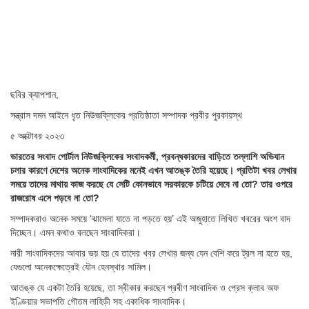
ছবির ক্যাপশান,
সন্ত্রাস দমন আইনে ধৃত নিউজক্লিকের প্রতিষ্ঠাতা সম্পাদক প্রবীর পুরকায়স্থ
৫ অক্টোবর ২০২৩
ভারতের সংবাদ পোর্টাল নিউজক্লিকের সংবাদকর্মী, প্রবন্ধকারদের বাড়িতে তল্লাশি অভিযান
চলার কারণে দেশের অনেক সাংবাদিকের মনেই এখন আতঙ্ক তৈরি হয়েছে। প্রতিটা খবর লেখার
সময়ে তাদের মাথায় কাজ করছে যে সেটি কোনভাবে সরকারকে চটিয়ে দেবে না তো? তার ওপরে
রাজরোষ এসে পড়বে না তো?
সম্পাদকরাও অনেক সময়ে ‘ঝামেলা যাতে না পড়তে হয়’ এই অজুহাতে লিখিত খবরের অংশ বাদ
দিচ্ছেন। এমন কথাও বলছেন সাংবাদিকরা।
নারী সাংবাদিকদের আবার ভয় হয় যে তাদের খবর লেখার জন্য যেন বেশি করে ট্রল না হতে হয়,
যেগুলো অনেকক্ষেত্রেই যৌন হেনস্থার সামিল।
আতঙ্ক যে একটা তৈরি হয়েছে, তা স্বীকার করছেন প্রবীণ সাংবাদিক ও প্রেস ক্লাব অফ
ইণ্ডিয়ার সভাপতি গৌতম লাহিড়ী সহ একাধিক সাংবাদিক।