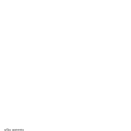
ছবির ক্যাপশান,