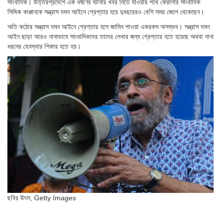
সাংবাদিক। উত্তরপ্রদেশে এক ধর্ষণের ঘটনার খবর নিতে যাওয়ার পথে কেরালার সাংবাদিক
সিদ্দিক কাপ্পানকে সন্ত্রাস দমন আইনে গ্রেপ্তার হয়ে দুবছরেরও বেশি সময় জেলে থেকেছেন।
অতি কঠোর সন্ত্রাস দমন আইনে গ্রেপ্তার হলে জামিন পাওয়া একরকম অসম্ভব। সন্ত্রাস দমন
আইন ছাড়া আরও নানাভাবে সাংবাদিকদের তাদের লেখার জন্য গ্রেপ্তার হতে হয়েছে অথবা নানা
ধরনের হেনস্থার শিকার হতে হয়।
ছবির উৎস,
Getty Images