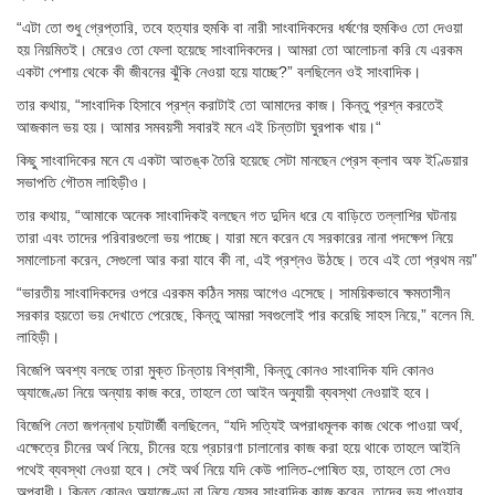
“এটা তো শুধু গ্রেপ্তারি, তবে হত্যার হুমকি বা নারী সাংবাদিকদের ধর্ষণের হুমকিও তো দেওয়া
হয় নিয়মিতই। মেরেও তো ফেলা হয়েছে সাংবাদিকদের। আমরা তো আলোচনা করি যে এরকম
একটা পেশায় থেকে কী জীবনের ঝুঁকি নেওয়া হয়ে যাচ্ছে?” বলছিলেন ওই সাংবাদিক।
তার কথায়, “সাংবাদিক হিসাবে প্রশ্ন করাটাই তো আমাদের কাজ। কিন্তু প্রশ্ন করতেই
আজকাল ভয় হয়। আমার সমবয়সী সবারই মনে এই চিন্তাটা ঘুরপাক খায়।“
কিছু সাংবাদিকের মনে যে একটা আতঙ্ক তৈরি হয়েছে সেটা মানছেন প্রেস ক্লাব অফ ইণ্ডিয়ার
সভাপতি গৌতম লাহিড়ীও।
তার কথায়, “আমাকে অনেক সাংবাদিকই বলছেন গত দুদিন ধরে যে বাড়িতে তল্লাশির ঘটনায়
তারা এবং তাদের পরিবারগুলো ভয় পাচ্ছে। যারা মনে করেন যে সরকারের নানা পদক্ষেপ নিয়ে
সমালোচনা করেন, সেগুলো আর করা যাবে কী না, এই প্রশ্নও উঠছে। তবে এই তো প্রথম নয়”
“ভারতীয় সাংবাদিকদের ওপরে এরকম কঠিন সময় আগেও এসেছে। সাময়িকভাবে ক্ষমতাসীন
সরকার হয়তো ভয় দেখাতে পেরেছে, কিন্তু আমরা সবগুলোই পার করেছি সাহস নিয়ে,” বলেন মি.
লাহিড়ী।
বিজেপি অবশ্য বলছে তারা মুক্ত চিন্তায় বিশ্বাসী, কিন্তু কোনও সাংবাদিক যদি কোনও
অ্যাজেণ্ডা নিয়ে অন্যায় কাজ করে, তাহলে তো আইন অনুযায়ী ব্যবস্থা নেওয়াই হবে।
বিজেপি নেতা জগন্নাথ চ্যাটার্জী বলছিলেন, “যদি সত্যিই অপরাধমূলক কাজ থেকে পাওয়া অর্থ,
এক্ষেত্রে চীনের অর্থ নিয়ে, চীনের হয়ে প্রচারণা চালানোর কাজ করা হয়ে থাকে তাহলে আইনি
পথেই ব্যবস্থা নেওয়া হবে। সেই অর্থ নিয়ে যদি কেউ পালিত-পোষিত হয়, তাহলে তো সেও
অপরাধী। কিন্তু কোনও অ্যাজেণ্ডা না নিয়ে যেসব সাংবাদিক কাজ করেন, তাদের ভয় পাওয়ার