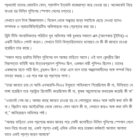
প্রথমেই তাদের মোবাইল ফোন, ল্যাপটপ ইত্যাদি বাজেয়াপ্ত করে নেওয়া হয়। অনেককেই নিয়ে
যাওয়া হয় দিল্লি পুলিশের স্পেশাল সেলের দপ্তরে।
সেখানে চলে টানা জিজ্ঞাসাবাদ। বিকেল থেকে সন্ধ্যার মধ্যে সবাইকে ছেড়ে দেওয়া হলেও
সম্পাদক ও অ্যাডমিনিস্ট্রেটিভ অফিসারকে পরে গ্রেপ্তার করা হয়।
হিন্দি টিভি সাংবাদিকতার পরিচিত মুখ অভিসার শর্মা বুধবার সকালে এক্স (আগেকার টুইটার)-এ
একটি ভিডিও পোস্ট করেন। সেখানে তিনি বিস্তারিতভাবে বলেছেন যে কী কী জানতে চাওয়া
হয়েছিল তার কাছে।
“সকাল সাড়ে ছয়টায় দিল্লি পুলিশের দল আমার বাড়িতে আসে। ওই দলে কেন্দ্রীয় শিল্প
নিরাপত্তা বাহিনী আর উত্তরপ্রদেশ পুলিশও ছিল, একজন নারী পুলিশও ছিলেন। তাদের
একজনের হাতে লাঠি ছিল, বন্দুকও ছিল। তারা এসে বলে তারা সন্ত্রাসবাদীদের সঙ্গে সম্পর্ক নিয়ে
তদন্ত করছে। এর পরে শুরু হয় প্রশ্নের পালা।
“তারা জানতে চায় যে আমি এনআরসি-সিএএ ইস্যুতে শাহিনবাগে গিয়েছিলাম কী না, দিল্লিতে যে
দাঙ্গা হয়েছিল তার গ্রাউন্ড রিপোর্টিং করেছিলাম কী না, কৃষক আন্দোলনের কভারেজ করেছি কী না”
“এখানেই শেষ নয়। আমার কাছে জানতে চাওয়া হয় যে পোল্যান্ডে কারও সঙ্গে আমি কথা বলি কী
না। ব্রিটেন আর অস্ট্রেলিয়া থেকে কোনও ফোন আসে কী না, সেখানে কারও সঙ্গে কথা বলি কী
না,” জানিয়েছেন অভিসার শর্মা।
“আমার বাড়িতে এসব প্রশ্নের জবাব জানার পরে লোদী কলোনীতে দিল্লি পুলিশের স্পেশাল সেলে
যখন নিয়ে যাওয়া হয়, একই প্রশ্ন একটু এদিক ওদিক করে চারজন কর্মকর্তা আলাদা আলাদা
ভাবে একই প্রশ্ন করেন আমাকে”