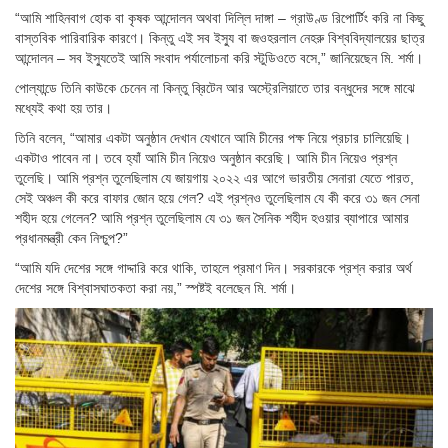
“আমি শাহিনবাগ হোক বা কৃষক আন্দোলন অথবা দিল্লি দাঙ্গা – গ্রাউণ্ড রিপোর্টিং করি না কিছু
বাস্তবিক পারিবারিক কারণে। কিন্তু এই সব ইস্যু বা জওহরলাল নেহরু বিশ্ববিদ্যালয়ের ছাত্র
আন্দোলন – সব ইস্যুতেই আমি সংবাদ পর্যালোচনা করি স্টুডিওতে বসে,” জানিয়েছেন মি. শর্মা।
পোল্যান্ডে তিনি কাউকে চেনেন না কিন্তু ব্রিটেন আর অস্ট্রেলিয়াতে তার বন্ধুদের সঙ্গে মাঝে
মধ্যেই কথা হয় তার।
তিনি বলেন, “আমার একটা অনুষ্ঠান দেখান যেখানে আমি চীনের পক্ষ নিয়ে প্রচার চালিয়েছি।
একটাও পাবেন না। তবে হ্যাঁ আমি চীন নিয়েও অনুষ্ঠান করেছি। আমি চীন নিয়েও প্রশ্ন
তুলেছি। আমি প্রশ্ন তুলেছিলাম যে জায়গায় ২০২২ এর আগে ভারতীয় সেনারা যেতে পারত,
সেই অঞ্চল কী করে বাফার জোন হয়ে গেল? এই প্রশ্নও তুলেছিলাম যে কী করে ৩১ জন সেনা
শহীদ হয়ে গেলেন? আমি প্রশ্ন তুলেছিলাম যে ৩১ জন সৈনিক শহীদ হওয়ার ব্যাপারে আমার
প্রধানমন্ত্রী কেন নিশ্চুপ?”
“আমি যদি দেশের সঙ্গে গাদ্দারি করে থাকি, তাহলে প্রমাণ দিন। সরকারকে প্রশ্ন করার অর্থ
দেশের সঙ্গে বিশ্বাসঘাতকতা করা নয়,” স্পষ্টই বলেছেন মি. শর্মা।