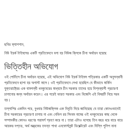
ছবির ক্যাপশান,
নিউ ইয়র্ক টাইমসের একটি প্রতিবেদনে বলা হয় নিউজ ক্লিকে চীনা অর্থায়ন হয়েছে
ভিত্তিহীন অভিযোগ
ওই পোর্টালে চীনা অর্থায়ন হয়েছে, এই অভিযোগ নিউ ইয়র্ক টাইমস পত্রিকার একটি অনুসন্ধানী
প্রতিবেদনে ছাপা হয় অগাস্ট মাসে। ওই প্রতিবেদনে লেখা হয়েছিল যে কীভাবে মার্কিন
যুক্তরাষ্ট্রের এক বামপন্থী ধনকুবেরের মাধ্যমে চীন সরকার তাদের হয়ে বিশ্বব্যাপী প্রচারণা
চালানোর জন্য অর্থায়ন করেন। এর পরেই ভারত সরকার এবং বিজেপি এই বিষয়টি নিয়ে সরব
হয়।
তল্লাশির একদিন পরে, বুধবার নিউজক্লিক এক বিবৃতি দিয়ে জানিয়েছে যে তারা কোনওভাবেই
চীনা সরকারের প্রচারণা চালায় না এবং নেভিল রয় সিংঘম নামের ওই ধনকুবেরের কাছ থেকে
সম্পাদকীয় কোনও ধরণের পরামর্শ গ্রহণ করে না। তারা এটাও বলেছে তিন বছর ধরে বারে বারে
আয়কর দপ্তর, অর্থ মন্ত্রকের তদন্ত শাখা এনফোর্সমেন্ট ডিরেক্টরেট এবং দিল্লি পুলিশ নানা