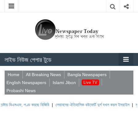
লাইভ নিউজ পেপার টুডে
Home
All Breaking News
Bangla Newspapers
English Newspapers
Islami Jibon
Live TV
Probashi News
, পণ্ড করছে বিজিবি
|
লেবাননের ঐতিহাসিক বউফোর্ট দুর্গ দখল করল ইসরাইল
|
সুদানে ভূমিধসে অন