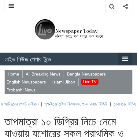
লাইভ নিউজ পেপার টুডে
Home
All Breaking News
Bangla Newspapers
English Newspapers
Islami Jibon
Live TV
Probashi News
র পোস্ট ভাইরাল
|
পুশ-ইনের চেষ্টায় বিএসএফ, পণ্ড করছে বিজিবি
|
লেবাননের ঐতিহাসিক বউফোর্ট
তাপমাত্রা ১০ ডিগ্রির নিচে নেমে
যাওয়ায় যশোরের সকল প্রাথমিক ও