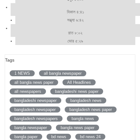
বিকাল ৪:৪১
সন্ধ্যা ৬:৪২
রাত ৮:০২
ভোর ৫:২৯
Tags
1 NEWS
all bangla newspaper
all bangla news paper
All Headlines
all newspapers
bangladeshi news paper
bangladeshi newspaper
bangladesh news
bangladesh newspaper
bangladesh news paper
bangladesh newspapers
bangla news
bangla newspaper
bangla news paper
bangla paper
bd news
bd news 24