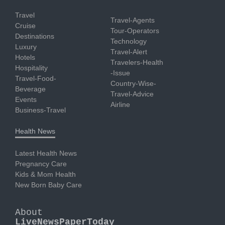
Travel
Travel-Agents
Cruise
Tour-Operators
Destinations
Technology
Luxury
Travel-Alert
Hotels
Travelers-Health
Hospitality
-Issue
Travel-Food-
Country-Wise-
Beverage
Travel-Advice
Events
Airline
Business-Travel
Health News
Latest Health News
Pregnancy Care
Kids & Mom Health
New Born Baby Care
About
LiveNewsPaperToday