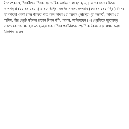
শৈত্যপ্রবাহে শিক্ষার্থীদের শিক্ষার স্বাভাবিক কার্যক্রম ব্যাহত হচ্ছে। যশোর জেলার দিনের
তাপমাত্রা (২২.০১.২০২৪) ৯.০৮ ডিগ্রি সেলসিয়াস এবং মঙ্গলবার (২৩.০১.২০২৪খ্রি.) দিনের
তাপমাত্রা একই রকম থাকতে পারে বলে আবহাওয়া অফিস (ভারপ্রাপ্ত কর্মকর্তা, আবহাওয়া
অফিস, বীর শ্রেষ্ঠ মতিউর রহমান বিমান ঘাঁটি, যশোর, জানিয়েছেন। এ প্রেক্ষিতে সূত্রোস্থ
মোতাবেক মঙ্গলবার ২৩.০১.২০২৪ সকল শিক্ষা প্রতিষ্ঠানের শ্রেণি কার্যক্রম বন্ধ রাখার জন্য
নির্দেশনা রয়েছে।