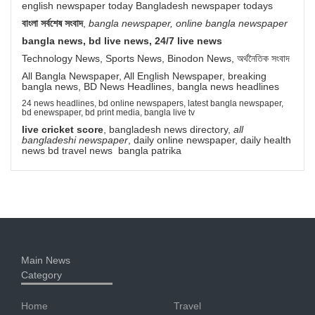
english newspaper today Bangladesh newspaper todays
বাংলা সর্বশেষ সংবাদ
,
bangla newspaper, online bangla newspaper
bangla news, bd live news, 24/7 live news
Technology News, Sports News, Binodon News, অর্থনৈতিক সংবাদ
All Bangla Newspaper, All English Newspaper, breaking
bangla news, BD News Headlines, bangla news headlines
24 news headlines, bd online newspapers, latest bangla newspaper,
bd enewspaper, bd print media, bangla live tv
live cricket score
, bangladesh news directory,
all
bangladeshi newspaper
, daily online newspaper, daily health
news bd travel news bangla patrika
Main News
Category
Home
Travel