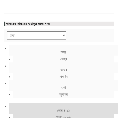
আজকের সালাতের ওয়াক্ত শুরুর সময়
ফজর
যোহর
আছর
মাগরিব
এশা
সূর্যোদয়
ভোর ৪:১১
দুপুর ১২:০৮