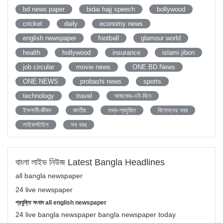
bd news paper
bidai hajj speech
bollywood
cricket
daily
economy news
english newspaper
football
glamour world
health
hollywood
insurance
islami jibon
job circular
movie news
ONE BD News
ONE NEWS
probashi news
sports
technology
travel
আজকের-এই-দিনে
ইসলামী-জীবন
জাতীয়
তথ্য-প্রযুক্তি
বিনোদনের খবর
লাইফস্টাইল
সব খবর
বাংলা লাইভ নিউজ Latest Bangla Headlines
all bangla newspaper
24 live newspaper
প্রযুক্তি সংবাদ all english newspaper
24 live bangla newspaper bangla newspaper today