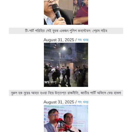
টি-শার্ট পরিহিত সেই যুবক একজন পুলিশ কনস্টেবল: প্রেস সচিব
August 31, 2025
/
সব খবর
নুরুল হক নুরের আহত হওয়া নিয়ে উত্তপ্ত রাজনীতি, জাতীয় পার্টি অফিসে ফের হামলা
August 31, 2025
/
সব খবর