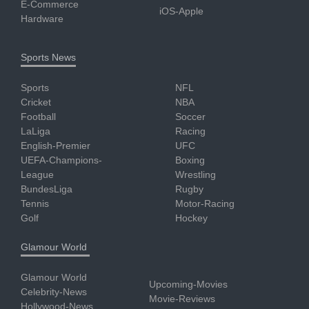
E-Commerce
iOS-Apple
Hardware
Sports News
Sports
NFL
Cricket
NBA
Football
Soccer
LaLiga
Racing
English-Premier
UFC
UEFA-Champions-
Boxing
League
Wrestling
BundesLiga
Rugby
Tennis
Motor-Racing
Golf
Hockey
Glamour World
Glamour World
Upcoming-Movies
Celebrity-News
Movie-Reviews
Hollywood-News