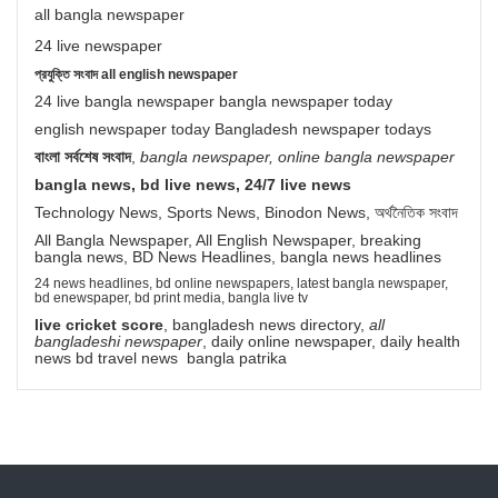
all bangla newspaper
24 live newspaper
প্রযুক্তি সংবাদ all english newspaper
24 live bangla newspaper bangla newspaper today
english newspaper today Bangladesh newspaper todays
বাংলা সর্বশেষ সংবাদ
,
bangla newspaper, online bangla newspaper
bangla news, bd live news, 24/7 live news
Technology News, Sports News, Binodon News, অর্থনৈতিক সংবাদ
All Bangla Newspaper, All English Newspaper, breaking
bangla news, BD News Headlines, bangla news headlines
24 news headlines, bd online newspapers, latest bangla newspaper,
bd enewspaper, bd print media, bangla live tv
live cricket score
, bangladesh news directory,
all
bangladeshi newspaper
, daily online newspaper, daily health
news bd travel news bangla patrika