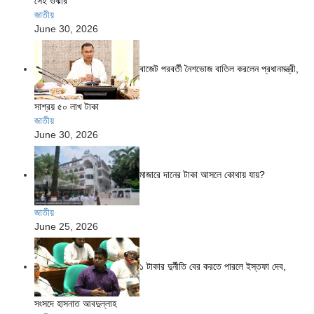
সেই ওঝার
জাতীয়
June 30, 2026
বাজেট পরবর্তী নৈশভোজ বাতিল করলেন প্রধানমন্ত্রী,
সাশ্রয় ৫০ লাখ টাকা
জাতীয়
June 30, 2026
মাজারে দানের টাকা আসলে কোথায় যায়?
জাতীয়
June 25, 2026
১ টাকার দুর্নীতি বের করতে পারলে ইস্তফা দেব,
সংসদে হাসনাত আবদুল্লাহ