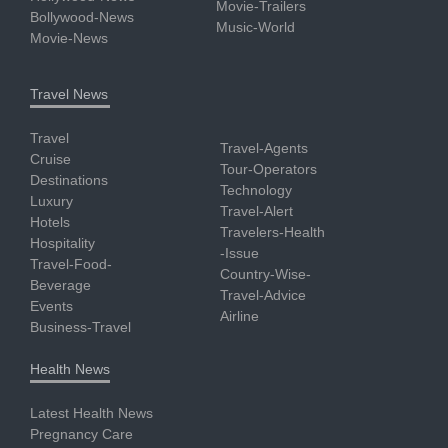
Movie-Trailers
Bollywood-News
Music-World
Movie-News
Travel News
Travel
Travel-Agents
Cruise
Tour-Operators
Destinations
Technology
Luxury
Travel-Alert
Hotels
Travelers-Health
Hospitality
-Issue
Travel-Food-
Country-Wise-
Beverage
Travel-Advice
Events
Airline
Business-Travel
Health News
Latest Health News
Pregnancy Care