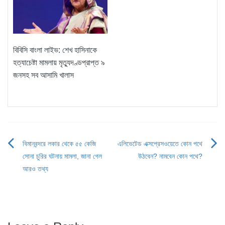
বিবিসি বাংলা লাইভ: শেখ হাসিনাকে
হত্যাচেষ্টা মামলায় মৃত্যুদণ্ডপ্রাপ্ত ৯
জনসহ সব আসামি খালাস
বিমানবন্দরে লকার থেকে ৫৫ কেজি
এলিভেটেড এক্সপ্রেসওয়েতে কোন পথে
Post
সোনা চুরির ঘটনায় মামলা, জানা গেল
উঠবেন? নামবেন কোন পথে?
navigation
আরও তথ্য