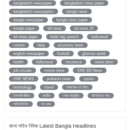
bangladesh newspaper
bangladesh news paper
bangladesh newspapers
bangla news
bangla newspaper
bangla news paper
bangla paper
bd news
bd news 24
bd news paper
bidai hajj speech
bollywood
cricket
daily
economy news
english newspaper
football
glamour world
health
hollywood
insurance
islami jibon
job circular
movie news
ONE BD News
ONE NEWS
probashi news
sports
technology
travel
আজকের-এই-দিনে
ইসলামী-জীবন
জাতীয়
তথ্য-প্রযুক্তি
বিনোদনের খবর
লাইফস্টাইল
সব খবর
বাংলা লাইভ নিউজ Latest Bangla Headlines