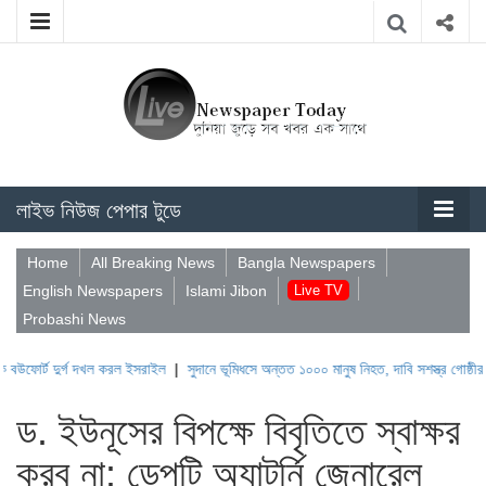
লাইভ নিউজ পেপার টুডে
Home
All Breaking News
Bangla Newspapers
English Newspapers
Islami Jibon
Live TV
Probashi News
ুর্গ দখল করল ইসরাইল
|
সুদানে ভূমিধসে অন্তত ১০০০ মানুষ নিহত, দাবি সশস্ত্র গোষ্ঠীর
|
দাম্পত্
ড. ইউনূসের বিপক্ষে বিবৃতিতে স্বাক্ষর
করব না: ডেপুটি অ্যাটর্নি জেনারেল