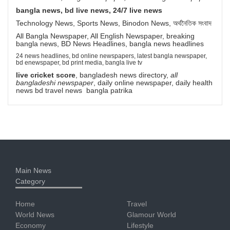
bangla news, bd live news, 24/7 live news
Technology News, Sports News, Binodon News, অর্থনৈতিক সংবাদ
All Bangla Newspaper, All English Newspaper, breaking
bangla news, BD News Headlines, bangla news headlines
24 news headlines, bd online newspapers, latest bangla newspaper,
bd enewspaper, bd print media, bangla live tv
live cricket score
, bangladesh news directory,
all
bangladeshi newspaper
, daily online newspaper, daily health
news bd travel news bangla patrika
Main News
Category
Home
Travel
World News
Glamour World
Economy
Lifestyle