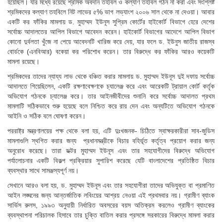
হয়েছিল। যার মধ্যে রয়েছে শ্রমিক অবদান তহবিল ও কল্যাণ তহবিল গঠন না করা এবং সংশ্লিষ্ট
শ্রমিকদের কল্যাণ তহবিলে নিট লাভের ৫% ভাগ লভ্যাংশ ২০০৬ সাল থেকে না দেওয়া। আবার
একটি কর ফাঁকির মামলায় ড. মুহাম্মদ ইউনূস সুপ্রিম কোর্টের হাইকোর্ট বিভাগে হেরে দেশের
সর্বোচ্চ আদালতের আপিল বিভাগে আবেদন করেন। হাইকোর্ট বিভাগের আদেশে আপিল বিভাগ
কোনো দুর্বলতা খুঁজে না পেয়ে আবেদনটি খারিজ করে দেয়, যার ফলে ড. ইউনুস জাতীয় রাজস্ব
বোর্ডকে (এনবিআর) বকেয়া কর পরিশোধ করেন। তার বিরুদ্ধে কর ফাঁকির আরও কয়েকটি
মামলা রয়েছে।
শ্রমিকদের তাদের ন্যায্য লাভ থেকে বঞ্চিত করার মামলায় ড. মুহাম্মদ ইউনূস দুই দফায় সর্বোচ্চ
আদালতে গিয়েছিলেন, একটি রক্ষণাবেক্ষণকে চ্যালেঞ্জ করে এবং আরেকটি ট্রায়াল কোর্ট কর্তৃক
অভিযোগ গঠনকে চ্যালেঞ্জ করে। তার আইনজীবীদের শুনানি করে সর্বোচ্চ আদালত প্রথম
মামলাটি সঠিকভাবে শুরু হয়েছে বলে নিশ্চিত করে রায় দেন এবং অন্যটিতে অভিযোগ গঠনকে
আইনি ও সঠিক বলে ঘোষণা করেন।
পররাষ্ট্র মন্ত্রণালয়ের পক্ষ থেকে বলা হয়, এটি দুঃখজনক- চিঠিতে স্বাক্ষরকারীরা সাব-জুডিস
মামলাগুলি স্থগিত করার জন্য প্রধানমন্ত্রীকে বিচার বহির্ভূত কর্তৃত্ব প্রয়োগ করার জন্য
অনুরোধ করেছে। তারা ডক্টর মুহাম্মদ ইউনূস এবং তার সহযোগীদের বিরুদ্ধে অভিযোগ
পর্যালোচনার একটি বিকল্প প্রক্রিয়ার সুপারিশ করেছে যেটি বাংলাদেশের প্রতিষ্ঠিত বিচার
ব্যবস্থার সাথে সামঞ্জস্যপূর্ণ নয়।
সেখানে আরও বলা হয়, ড. মুহাম্মদ ইউনূস এবং তার সহযোগীরা তাদের অভিযুক্ত বা প্রমাণিত
আইন লঙ্ঘনের জন্য আন্তর্জাতিক লবিংয়ের আশ্রয় নেওয়া এই প্রথমবার নয়। গ্রামীণ ব্যাংক
সার্ভিস রুলস, ১৯৯৩ অনুযায়ী নির্ধারিত অবসরের বয়স অতিক্রম করলেও গ্রামীণ ব্যাংকের
ব্যবস্থাপনা পরিচালক হিসাবে তার চুক্তি বাতিল করার প্রসঙ্গে সরকারের বিরুদ্ধে মামলা করার