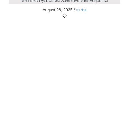
যশোর বিজিবির পৃথক অভিযানে ৩৬পিস স্বর্ণের বারসহ গ্রেপ্তার তিন
August 28, 2025
/
সব খবর