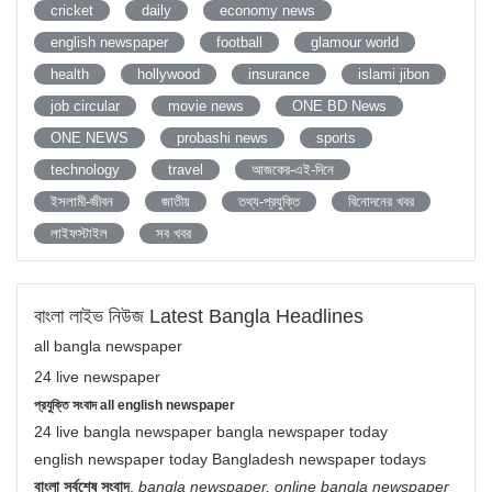
cricket
daily
economy news
english newspaper
football
glamour world
health
hollywood
insurance
islami jibon
job circular
movie news
ONE BD News
ONE NEWS
probashi news
sports
technology
travel
আজকের-এই-দিনে
ইসলামী-জীবন
জাতীয়
তথ্য-প্রযুক্তি
বিনোদনের খবর
লাইফস্টাইল
সব খবর
বাংলা লাইভ নিউজ Latest Bangla Headlines
all bangla newspaper
24 live newspaper
প্রযুক্তি সংবাদ all english newspaper
24 live bangla newspaper bangla newspaper today
english newspaper today Bangladesh newspaper todays
বাংলা সর্বশেষ সংবাদ
,
bangla newspaper, online bangla newspaper