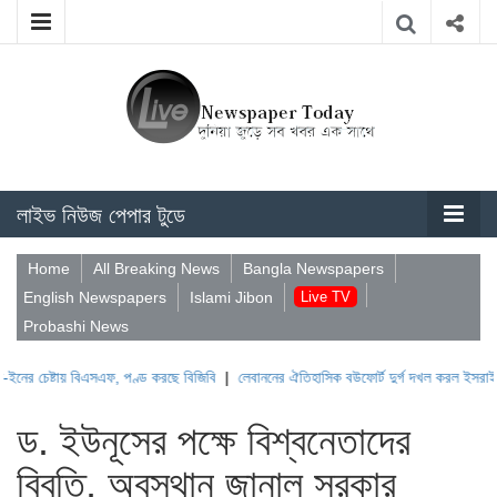
লাইভ নিউজ পেপার টুডে
Home
All Breaking News
Bangla Newspapers
English Newspapers
Islami Jibon
Live TV
Probashi News
টায় বিএসএফ, পণ্ড করছে বিজিবি
|
লেবাননের ঐতিহাসিক বউফোর্ট দুর্গ দখল করল ইসরাইল
|
সুদানে
ড. ইউনূসের পক্ষে বিশ্বনেতাদের
বিবৃতি, অবস্থান জানাল সরকার