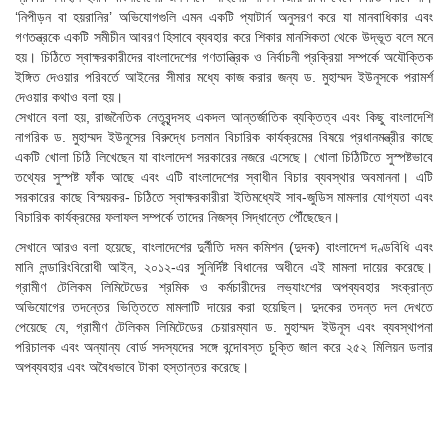
‘নিপীড়ন বা হয়রানির’ অভিযোগগুলি এমন একটি প্যাটার্ন অনুসরণ করে যা মানবাধিকার এবং
গণতন্ত্রকে একটি সমীচীন আবরণ হিসাবে ব্যবহার করে শিকার মানসিকতা থেকে উদ্ভূত বলে মনে
হয়। চিঠিতে স্বাক্ষরকারীদের বাংলাদেশের গণতান্ত্রিক ও নির্বাচনী প্রক্রিয়া সম্পর্কে অযৌক্তিক
ইঙ্গিত দেওয়ার পরিবর্তে আইনের সীমার মধ্যে কাজ করার জন্য ড. মুহাম্মদ ইউনূসকে পরামর্শ
দেওয়ার কথাও বলা হয়।
সেখানে বলা হয়, রাজনৈতিক নেতৃবৃন্দসহ একদল আন্তর্জাতিক ব্যক্তিত্ব এবং কিছু বাংলাদেশি
নাগরিক ড. মুহাম্মদ ইউনূসের বিরুদ্ধে চলমান বিচারিক কার্যক্রমের বিষয়ে প্রধানমন্ত্রীর কাছে
একটি খোলা চিঠি লিখেছেন যা বাংলাদেশ সরকারের নজরে এসেছে। খোলা চিঠিটিতে সুস্পষ্টভাবে
তথ্যের সুস্পষ্ট ফাঁক আছে এবং এটি বাংলাদেশের স্বাধীন বিচার ব্যবস্থার অবমাননা। এটি
সরকারের কাছে বিস্ময়কর- চিঠিতে স্বাক্ষরকারীরা ইতিমধ্যেই সাব-জুডিস মামলার যোগ্যতা এবং
বিচারিক কার্যক্রমের ফলাফল সম্পর্কে তাদের নিজস্ব সিদ্ধান্তে পৌঁছেছেন।
সেখানে আরও বলা হয়েছে, বাংলাদেশের দুর্নীতি দমন কমিশন (দুদক) বাংলাদেশ দণ্ডবিধি এবং
মানি লন্ডারিংবিরোধী আইন, ২০১২-এর সুনির্দিষ্ট বিধানের অধীনে এই মামলা দায়ের করেছে।
গ্রামীণ টেলিকম লিমিটেডের শ্রমিক ও কর্মচারীদের লভ্যাংশের অপব্যবহার সংক্রান্ত
অভিযোগের তদন্তের ভিত্তিতে মামলাটি দায়ের করা হয়েছিল। দুদকের তদন্ত দল দেখতে
পেয়েছে যে, গ্রামীণ টেলিকম লিমিটেডের চেয়ারম্যান ড. মুহাম্মদ ইউনূস এবং ব্যবস্থাপনা
পরিচালক এবং অন্যান্য বোর্ড সদস্যদের সঙ্গে বন্দোবস্ত চুক্তি জাল করে ২৫২ মিলিয়ন ডলার
অপব্যবহার এবং অবৈধভাবে টাকা হস্তান্তর করেছে।