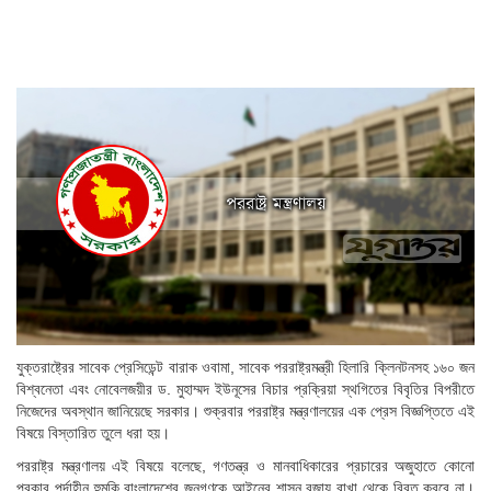
যুক্তরাষ্ট্রের সাবেক প্রেসিডেন্ট বারাক ওবামা, সাবেক পররাষ্ট্রমন্ত্রী হিলারি ক্লিনটনসহ ১৬০ জন
বিশ্বনেতা এবং নোবেলজয়ীর ড. মুহাম্মদ ইউনূসের বিচার প্রক্রিয়া স্থগিতের বিবৃতির বিপরীতে
নিজেদের অবস্থান জানিয়েছে সরকার। শুক্রবার পররাষ্ট্র মন্ত্রণালয়ের এক প্রেস বিজ্ঞপ্তিতে এই
বিষয়ে বিস্তারিত তুলে ধরা হয়।
পররাষ্ট্র মন্ত্রণালয় এই বিষয়ে বলেছে, গণতন্ত্র ও মানবাধিকারের প্রচারের অজুহাতে কোনো
প্রকার পর্দাহীন হুমকি বাংলাদেশের জনগণকে আইনের শাসন বজায় রাখা থেকে বিরত করবে না।