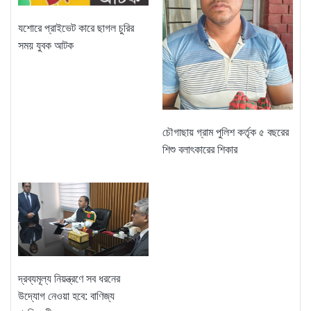
যশোরে প্রাইভেট কারে ছাগল চুরির
সময় যুবক আটক
চৌগাছায় গ্রাম পুলিশ কর্তৃক ৫ বছরের
শিশু বলাৎকারের শিকার
দ্রব্যমূল্য নিয়ন্ত্রণে সব ধরনের
উদ্যোগ নেওয়া হবে: বাণিজ্য