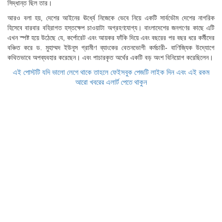
সিদ্ধান্ত ছিল তার।
আরও বলা হয়, দেশের আইনের ঊর্ধ্বে নিজেকে ভেবে নিয়ে একটি সার্বভৌম দেশের নাগরিক
হিসেবে বারবার বহিরাগত হস্তক্ষেপ চাওয়াটা অগ্রহণযোগ্য। বাংলাদেশের জনগণের কাছে এটি
এখন স্পষ্ট হয়ে উঠেছে যে, কর্পোরেট এবং আয়কর ফাঁকি দিয়ে এবং বছরের পর বছর ধরে কর্মীদের
বঞ্চিত করে ড. মুহাম্মদ ইউনূস গ্রামীণ ব্যাংকের বেতনভোগী কর্মচারী- বাণিজ্যিক উদ্যোগে
কথিতভাবে অপব্যবহার করেছেন। এবং পাচারকৃত অর্থের একটি বড় অংশ বিনিয়োগ করেছিলেন।
এই পোস্টটি যদি ভালো লেগে থাকে তাহলে ফেইসবুক পেজটি লাইক দিন এবং এই রকম
আরো খবরের এলার্ট পেতে থাকুন