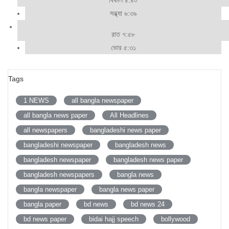
সন্ধ্যা ৬:৩৯
রাত ৭:৫৮
ভোর ৫:৩১
Tags
1 NEWS
all bangla newspaper
all bangla news paper
All Headlines
all newspapers
bangladeshi news paper
bangladeshi newspaper
bangladesh news
bangladesh newspaper
bangladesh news paper
bangladesh newspapers
bangla news
bangla newspaper
bangla news paper
bangla paper
bd news
bd news 24
bd news paper
bidai hajj speech
bollywood