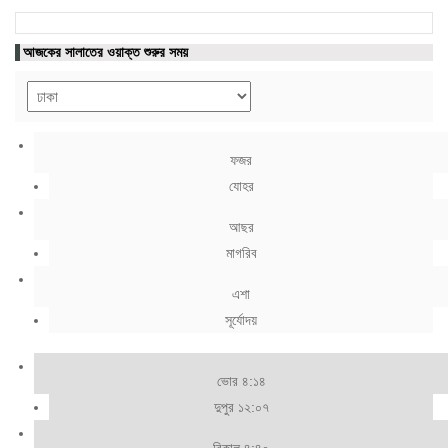
আজকের সালাতের ওয়াক্ত শুরুর সময়
ফজর
যোহর
আছর
মাগরিব
এশা
সূর্যোদয়
ভোর ৪:১৪
দুপুর ১২:০৭
বিকাল ৪:৪০