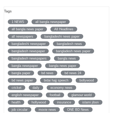
Tags
1 NEWS
all bangla newspaper
all bangla news paper
All Headlines
all newspapers
bangladeshi news paper
bangladeshi newspaper
bangladesh news
bangladesh newspaper
bangladesh news paper
bangladesh newspapers
bangla news
bangla newspaper
bangla news paper
bangla paper
bd news
bd news 24
bd news paper
bidai hajj speech
bollywood
cricket
daily
economy news
english newspaper
football
glamour world
health
hollywood
insurance
islami jibon
job circular
movie news
ONE BD News