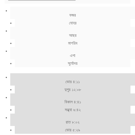
ফজর
যোহর
আছর
মাগরিব
এশা
সূর্যোদয়
ভোর ৪:১১
দুপুর ১২:০৮
বিকাল ৪:৪১
সন্ধ্যা ৬:৪২
রাত ৮:০২
ভোর ৫:২৯