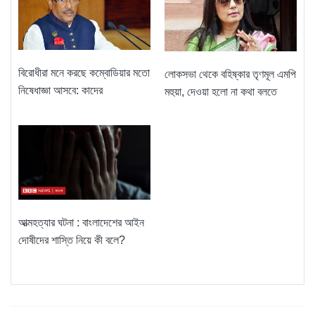
বিরোধীরা মনে করছে কম্বোডিয়ার মতো
লোকসভা থেকে বহিষ্কার তৃণমূল এমপি
নিষেধাজ্ঞা আসবে: কাদের
মহুয়া, দেওয়া হলো না কথা বলতে
আত্মহত্যার ঘটনা : বাংলাদেশের আইন
দোষীদের শাস্তি নিয়ে কী বলে?