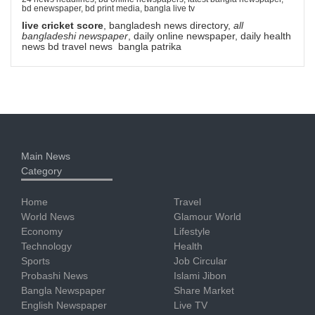
bd enewspaper, bd print media, bangla live tv
live cricket score
, bangladesh news directory,
all
bangladeshi newspaper
, daily online newspaper, daily health
news bd travel news bangla patrika
Main News
Category
Home
Travel
World News
Glamour World
Economy
Lifestyle
Technology
Health
Sports
Job Circular
Probashi News
Islami Jibon
Bangla Newspaper
Share Market
English Newspaper
Live TV