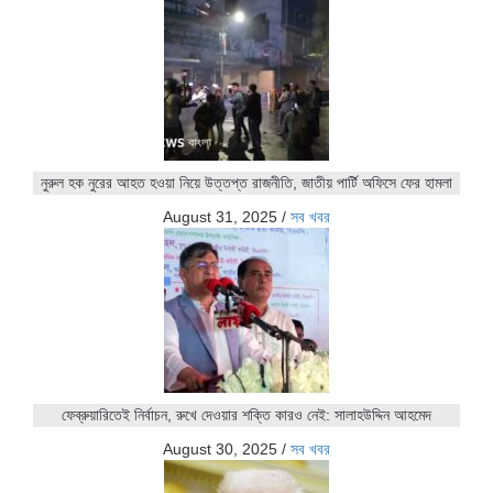
নুরুল হক নুরের আহত হওয়া নিয়ে উত্তপ্ত রাজনীতি, জাতীয় পার্টি অফিসে ফের হামলা
August 31, 2025
/
সব খবর
ফেব্রুয়ারিতেই নির্বাচন, রুখে দেওয়ার শক্তি কারও নেই: সালাহউদ্দিন আহমেদ
August 30, 2025
/
সব খবর