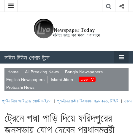
লাইভ নিউজ পেপার টুডে
Home
All Breaking News
Bangla Newspapers
English Newspapers
Islami Jibon
Live TV
Probashi News
ে আবিদুলের পোস্ট ভাইরাল
|
পুশ-ইনের চেষ্টায় বিএসএফ, পণ্ড করছে বিজিবি
|
লেবাননের ঐতিহাসি
ট্রেনে পদ্মা পাড়ি দিয়ে ফরিদপুরের
জনসভায় যোগ দেবেন প্রধানমন্ত্রী