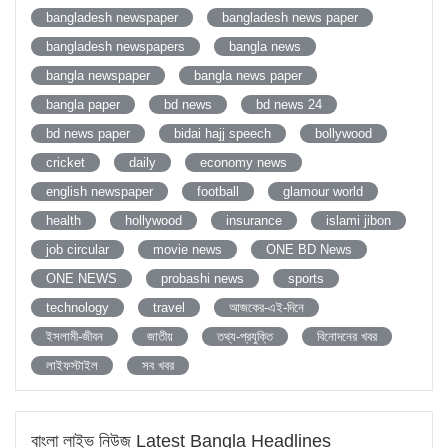
bangladesh newspaper
bangladesh news paper
bangladesh newspapers
bangla news
bangla newspaper
bangla news paper
bangla paper
bd news
bd news 24
bd news paper
bidai hajj speech
bollywood
cricket
daily
economy news
english newspaper
football
glamour world
health
hollywood
insurance
islami jibon
job circular
movie news
ONE BD News
ONE NEWS
probashi news
sports
technology
travel
আজকের-এই-দিনে
ইসলামী-জীবন
জাতীয়
তথ্য-প্রযুক্তি
বিনোদনের খবর
লাইফস্টাইল
সব খবর
বাংলা লাইভ নিউজ Latest Bangla Headlines