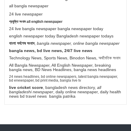
all bangla newspaper
24 live newspaper
প্রযুক্তি সংবাদ all english newspaper
24 live bangla newspaper bangla newspaper today
english newspaper today Bangladesh newspaper todays
বাংলা সর্বশেষ সংবাদ
,
bangla newspaper, online bangla newspaper
bangla news, bd live news, 24/7 live news
Technology News, Sports News, Binodon News, অর্থনৈতিক সংবাদ
All Bangla Newspaper, All English Newspaper, breaking
bangla news, BD News Headlines, bangla news headlines
24 news headlines, bd online newspapers, latest bangla newspaper,
bd enewspaper, bd print media, bangla live tv
live cricket score
, bangladesh news directory,
all
bangladeshi newspaper
, daily online newspaper, daily health
news bd travel news bangla patrika