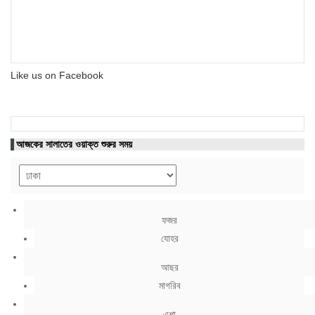
Like us on Facebook
আজকের সালাতের ওয়াক্ত শুরুর সময়
ফজর
যোহর
আছর
মাগরিব
এশা