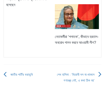
বলেছেন
নেতাকর্মীরা ‘পলাতক’, কীভাবে হরতাল-
অবরোধ পালন করবে আওয়ামী লীগ?
জাতীয় পার্টির ভরাডুবি
শেখ হাসিনা : ‘বিরোধী দল না-থাকলে
Post
গণতন্ত্র নেই, এ কথা ঠিক নয়’
navigation