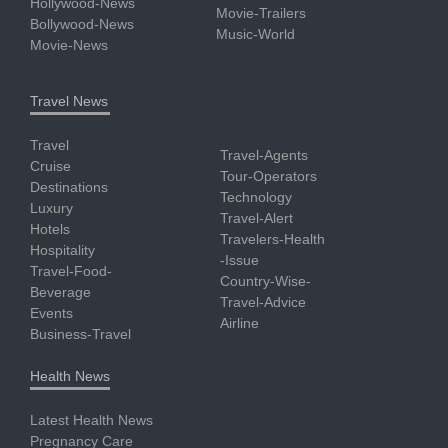
Hollywood-News
Movie-Trailers
Bollywood-News
Music-World
Movie-News
Travel News
Travel
Travel-Agents
Cruise
Tour-Operators
Destinations
Technology
Luxury
Travel-Alert
Hotels
Travelers-Health
Hospitality
-Issue
Travel-Food-
Country-Wise-
Beverage
Travel-Advice
Events
Airline
Business-Travel
Health News
Latest Health News
Pregnancy Care