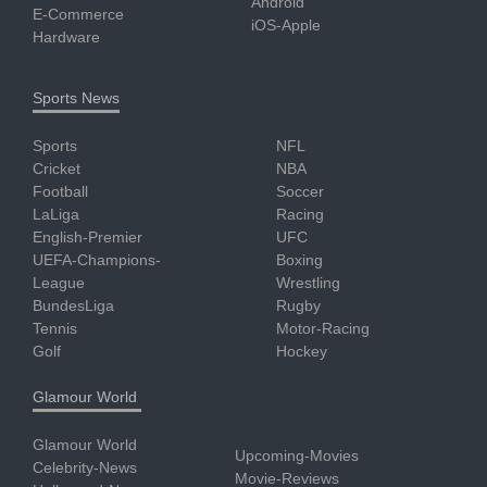
Android
E-Commerce
iOS-Apple
Hardware
Sports News
Sports
NFL
Cricket
NBA
Football
Soccer
LaLiga
Racing
English-Premier
UFC
UEFA-Champions-
Boxing
League
Wrestling
BundesLiga
Rugby
Tennis
Motor-Racing
Golf
Hockey
Glamour World
Glamour World
Upcoming-Movies
Celebrity-News
Movie-Reviews